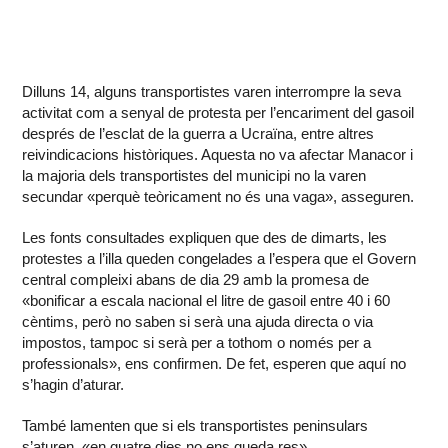
Dilluns 14, alguns transportistes varen interrompre la seva
activitat com a senyal de protesta per l’encariment del gasoil
després de l’esclat de la guerra a Ucraïna, entre altres
reivindicacions històriques. Aquesta no va afectar Manacor i
la majoria dels transportistes del municipi no la varen
secundar «perquè teòricament no és una vaga», asseguren.
Les fonts consultades expliquen que des de dimarts, les
protestes a l’illa queden congelades a l’espera que el Govern
central compleixi abans de dia 29 amb la promesa de
«bonificar a escala nacional el litre de gasoil entre 40 i 60
cèntims, però no saben si serà una ajuda directa o via
impostos, tampoc si serà per a tothom o només per a
professionals», ens confirmen. De fet, esperen que aquí no
s’hagin d’aturar.
També lamenten que si els transportistes peninsulars
s’aturen, «en quatre dies no ens queda res».