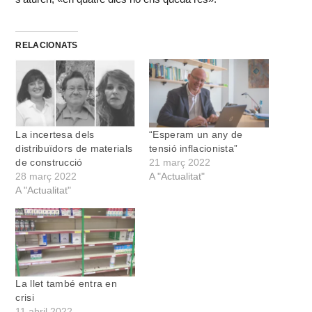
RELACIONATS
La incertesa dels
“Esperam un any de
distribuïdors de materials
tensió inflacionista”
de construcció
21 març 2022
28 març 2022
A "Actualitat"
A "Actualitat"
La llet també entra en
crisi
11 abril 2022