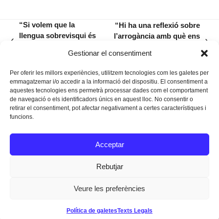
“Si volem que la
“Hi ha una reflexió sobre
llengua sobrevisqui és
l’arrogància amb què ens
previous
next
la societat la que ha de
comportem davant la
Gestionar el consentiment
post:
post:
canviar”
natura”
Per oferir les millors experiències, utilitzem tecnologies com les galetes per
emmagatzemar i/o accedir a la informació del dispositiu. El consentiment a
aquestes tecnologies ens permetrà processar dades com el comportament
de navegació o els identificadors únics en aquest lloc. No consentir o
retirar el consentiment, pot afectar negativament a certes característiques i
funcions.
Instagram
Facebook
Twitter
Acceptar
Texts Legals
Rebutjar
Veure les preferències
Dissenyat a
Ideograma
Política de galetes
Texts Legals