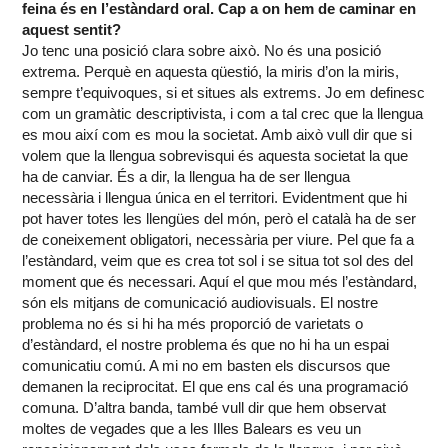
feina és en l’estàndard oral. Cap a on hem de caminar en
aquest sentit?
Jo tenc una posició clara sobre això. No és una posició
extrema. Perquè en aquesta qüestió, la miris d’on la miris,
sempre t’equivoques, si et situes als extrems. Jo em definesc
com un gramàtic descriptivista, i com a tal crec que la llengua
es mou així com es mou la societat. Amb això vull dir que si
volem que la llengua sobrevisqui és aquesta societat la que
ha de canviar. És a dir, la llengua ha de ser llengua
necessària i llengua única en el territori. Evidentment que hi
pot haver totes les llengües del món, però el català ha de ser
de coneixement obligatori, necessària per viure. Pel que fa a
l’estàndard, veim que es crea tot sol i se situa tot sol des del
moment que és necessari. Aquí el que mou més l’estàndard,
són els mitjans de comunicació audiovisuals. El nostre
problema no és si hi ha més proporció de varietats o
d’estàndard, el nostre problema és que no hi ha un espai
comunicatiu comú. A mi no em basten els discursos que
demanen la reciprocitat. El que ens cal és una programació
comuna. D’altra banda, també vull dir que hem observat
moltes de vegades que a les Illes Balears es veu un