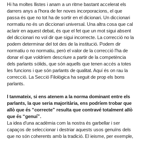
Hi ha moltes llistes i anam a un ritme bastant accelerat els
darrers anys a l’hora de fer noves incorporacions, el que
passa és que no tot ha de sortir en el dicionari. Un diccionari
normatiu no és un diccionari universal. Una altra cosa que cal
aclarir en aquest debat, és que el fet que un mot sigui absent
del diccionari no vol dir que sigui incorrecte. La correcció no la
podem determinar del tot des de la institució. Podem dir
normatiu o no normatiu, però el valor de la correcció l’ha de
donar el que voldríem descriure a partir de la competència
dels parlants sòlids, que són aquells que tenen accés a totes
les funcions i que són parlants de qualitat. Aquí és on rau la
correcció. La Secció Filològica ha seguit de prop els bons
parlants.
I tanmateix, si ens atenem a la norma dominant entre els
parlants, la que seria majoritària, ens podríem trobar que
allò que és “correcte” resulta que contravé totalment allò
que és “genuí”.
La idea d’una acadèmia com la nostra és garbellar i ser
capaços de seleccionar i destriar aquests usos genuïns dels
que no són coherents amb la tradició. El ieisme, per exemple,