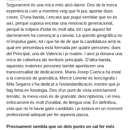
Segurament és una mica més això darrer. Des de la meva
experiència com a membre veig que hi puc aportar dues
coses. D’una banda, i encara que pugui semblar que no és
així, perquè suposa encetar una renovació generacional,
perquè la mitjana d’edat és molt alta, tot i que aquest fet
darrerament ha començat a canviar. La qüestió geogràfica no
m’impulsa gaire, tot i que he de dir que la candidatura amb la
qual em presentava està formada per quatre persones: dues
del Principat, una de València i jo mateix. I això ja donava una
mica de cobertura als territoris principals. D’altra banda,
aquestes mateixes persones també aportàvem una
transversalitat de dedicacions. Maria Josep Cuenca ha estat
a la comissió de gramàtica; Mercè Lorente és lexicògrafa i
Mila Segarra s’ha dedicat a l’estandardització, mentre que jo
faig feina en fonologia. Des d’un punt de vista estrictament
temàtic, la meva visió és de gramàtic descriptivista, i el meu
enfocament és molt d’oralitat, de llengua oral. En definitiva,
veia que no hi havia gaire candidats i jo estava en un moment
professional adequat per fer aquesta passa.
Precisament sembla que un dels punts on cal fer més