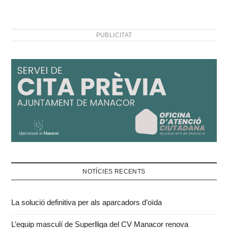
per la delegació de l'Obra
Cultural Balear. Dols, que
va impartir la seva
PUBLICITAT
conferència…
NOTÍCIES RECENTS
La solució definitiva per als aparcadors d’oïda
L’equip masculí de Superlliga del CV Manacor renova