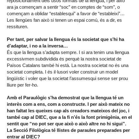
reposicionament dels usos formals de la llengua, i per això
ara ja començam a sentir “soc” en comptes de “som”, o
començam a oblidar “establesqui” a favor de “estableixi”…
Les llengües fan això si tenen un espai comú, és a dir, es
ressituren.
Per tant, per salvar la llengua és la societat que s’hi ha
d’adaptar, i no a la inversa…
És que la llengua s’adapta sempre. I si ara tenim una llengua
excessivmen subdividida és perquè la nostra societat de
Països Catalans també hi està. La nostra societat no és una
societat completa. I és il·lusori voler construir un model
lingüístic i voler que la societat l’assumesqui sense ser prou
lliure per fer-ho.
Amb el Paraulògic s’ha demostrat que la llengua té un
interès com a ens, com a constructe. I per això mateix no
han faltat les queixes cap als creadors mateixos del joc, i
també cap al DIEC, que a la fi n’és la font primigènia, en el
sentit que “no pot ser que això o això altre no hi sigui”.
La Secció Filològica té llistes de paraules preparades per
entrar al DIEC?