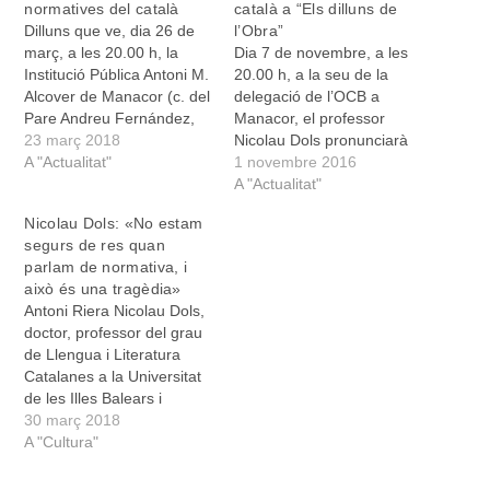
normatives del català
català a “Els dilluns de
Dilluns que ve, dia 26 de
l’Obra”
març, a les 20.00 h, la
Dia 7 de novembre, a les
Institució Pública Antoni M.
20.00 h, a la seu de la
Alcover de Manacor (c. del
delegació de l’OCB a
Pare Andreu Fernández,
Manacor, el professor
12) acollirà la conferència
23 març 2018
Nicolau Dols pronunciarà
emmarcada dins els
A "Actualitat"
la conferència “Una
1 novembre 2016
Dilluns de l’Obra,
llengua viva: tendències
A "Actualitat"
“Novetats normatives de la
evolutives del català de
Nicolau Dols: «No estam
llengua catalana”. L’oferirà
Mallorca”, la qual versarà
segurs de res quan
el doctor Nicolau Dols,
sobre les tendències
parlam de normativa, i
membre de la Secció
d’estandardització
això és una tragèdia»
Filològica…
espontània detectades
Antoni Riera Nicolau Dols,
entre el jovent mallorquí.
doctor, professor del grau
Pronúncies com ara…
de Llengua i Literatura
Catalanes a la Universitat
de les Illes Balears i
membre de la Secció
30 març 2018
Filològica de l'Institut
A "Cultura"
d'Estudis Catalans, va ser
dilluns a Manacor convidat