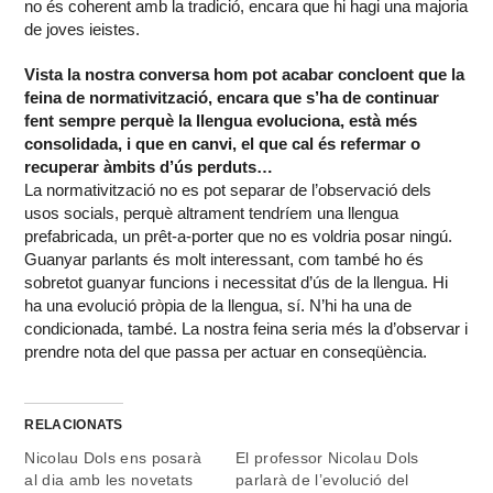
no és coherent amb la tradició, encara que hi hagi una majoria
de joves ieistes.
Vista la nostra conversa hom pot acabar concloent que la
feina de normativització, encara que s’ha de continuar
fent sempre perquè la llengua evoluciona, està més
consolidada, i que en canvi, el que cal és refermar o
recuperar àmbits d’ús perduts…
La normativització no es pot separar de l’observació dels
usos socials, perquè altrament tendríem una llengua
prefabricada, un prêt-a-porter que no es voldria posar ningú.
Guanyar parlants és molt interessant, com també ho és
sobretot guanyar funcions i necessitat d’ús de la llengua. Hi
ha una evolució pròpia de la llengua, sí. N’hi ha una de
condicionada, també. La nostra feina seria més la d’observar i
prendre nota del que passa per actuar en conseqüència.
RELACIONATS
Nicolau Dols ens posarà
El professor Nicolau Dols
al dia amb les novetats
parlarà de l’evolució del