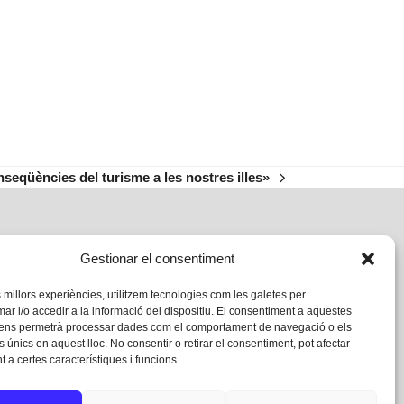
seqüències del turisme a les nostres illes»
Gestionar el consentiment
s millors experiències, utilitzem tecnologies com les galetes per
 i/o accedir a la informació del dispositiu. El consentiment a aquestes
 ens permetrà processar dades com el comportament de navegació o els
s únics en aquest lloc. No consentir o retirar el consentiment, pot afectar
 a certes característiques i funcions.