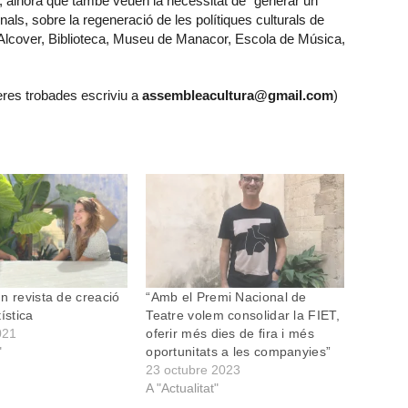
”, alhora que també veuen la necessitat de “generar un
nals, sobre la regeneració de les polítiques culturals de
 Alcover, Biblioteca, Museu de Manacor, Escola de Música,
peres trobades escriviu a
assembleacultura@gmail.com
)
n revista de creació
“Amb el Premi Nacional de
tística
Teatre volem consolidar la FIET,
021
oferir més dies de fira i més
"
oportunitats a les companyies”
23 octubre 2023
A "Actualitat"