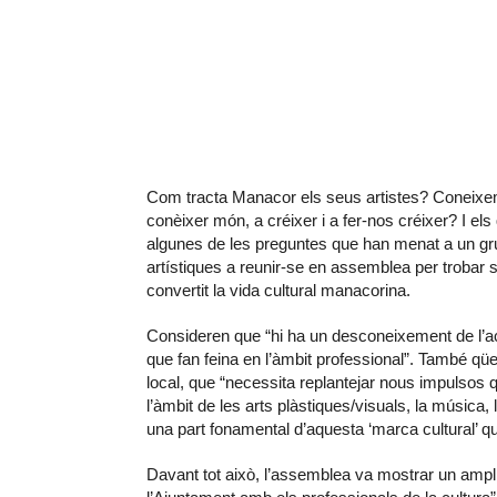
Com tracta Manacor els seus artistes? Coneixem e
conèixer món, a créixer i a fer-nos créixer? I el
algunes de les preguntes que han menat a un grup
artístiques
a reunir-se en assemblea per trobar 
convertit la vida cultural manacorina.
Consideren que “hi ha un desconeixement de l’activ
que fan feina en l’àmbit professional”. També qües
local, que “necessita replantejar nous impulsos 
l’àmbit de les arts plàstiques/visuals, la música,
una part fonamental d’aquesta ‘marca cultural’ q
Davant tot això, l’assemblea va mostrar un ampli