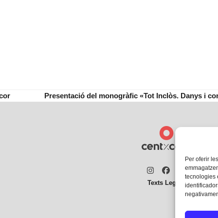
cor
Presentació del monogràfic «Tot Inclòs. Danys i con
next
post:
Per oferir le
emmagatzemar
Instagram
Facebook
Twitter
tecnologies
Texts Legals
identificador
negativament