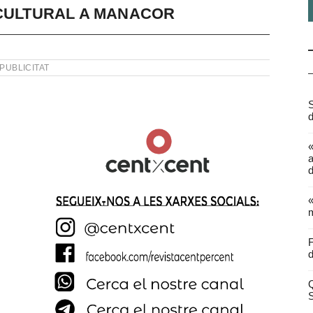
 CULTURAL A MANACOR
PUBLICITAT
S
d
a
d
«
m
F
d
Q