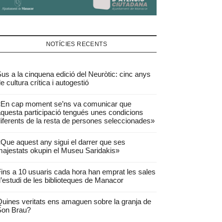
NOTÍCIES RECENTS
us a la cinquena edició del Neuròtic: cinc anys
e cultura crítica i autogestió
«En cap moment se’ns va comunicar que
questa participació tengués unes condicions
iferents de la resta de persones seleccionades»
Que aquest any sigui el darrer que ses
ajestats okupin el Museu Saridakis»
ins a 10 usuaris cada hora han emprat les sales
’estudi de les biblioteques de Manacor
uines veritats ens amaguen sobre la granja de
Son Brau?