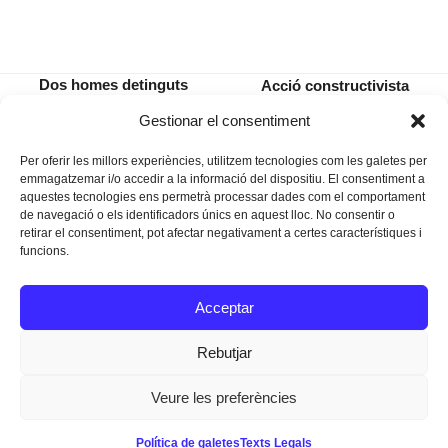
Dos homes detinguts
Acció constructivista
per violar i drogar una
femenina a l’URSS:
previous
next
Gestionar el consentiment
dona a Manacor
contextualització (Vol.1)
post:
post:
Per oferir les millors experiències, utilitzem tecnologies com les galetes per
emmagatzemar i/o accedir a la informació del dispositiu. El consentiment a
aquestes tecnologies ens permetrà processar dades com el comportament
de navegació o els identificadors únics en aquest lloc. No consentir o
retirar el consentiment, pot afectar negativament a certes característiques i
funcions.
Instagram
Facebook
Twitter
Acceptar
Texts Legals
Rebutjar
Veure les preferències
Dissenyat a
Ideograma
Política de galetes
Texts Legals