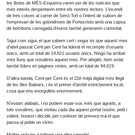
les llistes de MÉS-Esquerra varen ser de les notícies que
més interès despertaren entre els nostres lectors. L’incendi
de tres cotxes al carrer de Simó Tort o l’intent de suborn de
l’empresari de les golondrines de Portocristo amb una capsa
de bombons carregada d’euros també generaren curiositat.
Sigui com sigui, el que sabem cert i segur és que aquest mes
d’abril passat Cent per Cent ha liderat el recompte d’usuaris
únics, amb un total de 14.621 usuaris únics. Ningú ha arribat
més lluny que nosaltres aquest mes. Per afegitó, hem estat
també líders en pàgines vistes, amb un total de 44.619.
D’altra banda, Cent per Cent és el 22è mitjà digital més llegit
de les Illes Balears, i és el primer d’àmbit estrictament local,
cosa que ens enorgulleix enormement.
N’estam alabats, i no podem estar-vos més que agraïts, a
tots vosaltres, que visitau cada dia aquest portal nostre, petit i
valent, honest i decidit, per conèixer de primera mà el que
passa al poble on vivim.
Moltes gràcies a tothom una altra vegada!