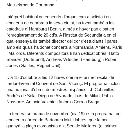
Malinckrodt de Dortmund.
Intèrpret habitual de concerts d’orgue com a solista i en
concerts de cambra a la seva ciutat, ha tocat també a les
catedrals d’ Hamburg i Berlin, a més d’haver participat en
l’enregistrament de 20 cd’s. A l’Institut de Secundària en el
qual ensenya és també director del cor d’estudiants i pares,
amb els quals ha donat concerts a Normandia, Amiens, Paris
i Mallorca. Diferents compositors li han dedicat obres: Hatto
Ständer (Dortmund), Andreas Wilscher (Hamburg) i Robert
Jones (Gal·les, Regnet Unit).
Dia 15 d’octubre a les 12 hores oferirà el primer recital de
tardor-hivern al Convent de Sant Vicenç. El programa inclou
una majoria d’obres de mestres hispànics: J. Cabanilles,
Andrés de Sola, Diego de Alvarado, Luis de Milán, Pablo
Nassarre, Antonio Valente i Antonio Correa Braga.
La tercera setmana de novembre (dia 19) està programat un
concert a càrrec de Bartomeu Mut Llabrés, que fa poc
guanyà la plaça d’organista a la Seu de Mallorca (el primer