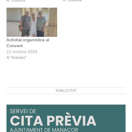
ara torna a Manacor en el
A "Cultura"
segon concert de tardor-
hivern. Un organista que
ha marcat una fita, ja que
és el primer seglar…
Activitat organística al
Convent
12 octubre 2024
A "Articles"
PUBLICITAT