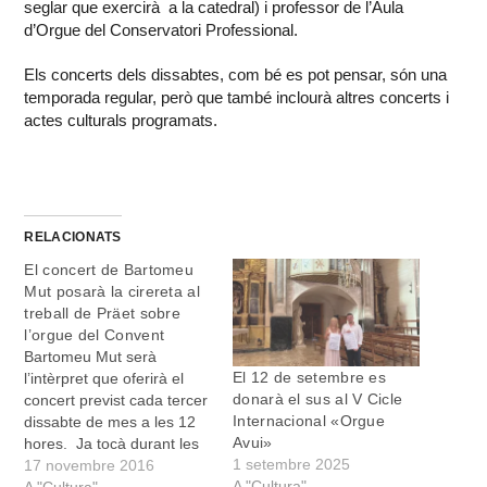
seglar que exercirà a la catedral) i professor de l’Aula
d’Orgue del Conservatori Professional.
Els concerts dels dissabtes, com bé es pot pensar, són una
temporada regular, però que també inclourà altres concerts i
actes culturals programats.
RELACIONATS
El concert de Bartomeu
Mut posarà la cirereta al
treball de Präet sobre
l’orgue del Convent
Bartomeu Mut serà
El 12 de setembre es
l’intèrpret que oferirà el
donarà el sus al V Cicle
concert previst cada tercer
Internacional «Orgue
dissabte de mes a les 12
Avui»
hores. Ja tocà durant les
1 setembre 2025
festes de Sant Domingo, i
17 novembre 2016
A "Cultura"