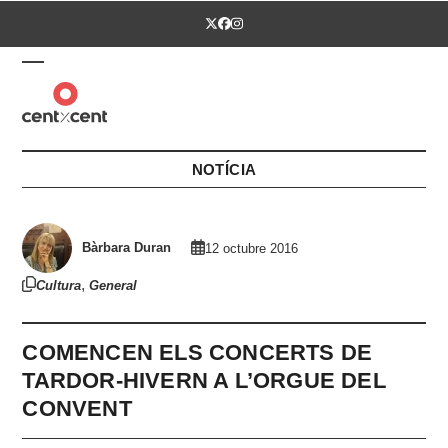
Skip
Twitter
Facebook
Instagram
to
content
Open
Close
mobile
mobile
menu
menu
NOTÍCIA
Bàrbara Duran
12 octubre 2016
,
Cultura
General
COMENCEN ELS CONCERTS DE
TARDOR-HIVERN A L’ORGUE DEL
CONVENT