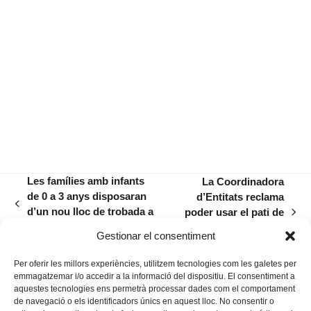
Les famílies amb infants
La Coordinadora
de 0 a 3 anys disposaran
d’Entitats reclama
previous
d’un nou lloc de trobada a
poder usar el pati de
next
post:
l’Espai na Camel·la
na Camel·la per a
post:
Gestionar el consentiment
concerts
Per oferir les millors experiències, utilitzem tecnologies com les galetes per
emmagatzemar i/o accedir a la informació del dispositiu. El consentiment a
aquestes tecnologies ens permetrà processar dades com el comportament
de navegació o els identificadors únics en aquest lloc. No consentir o