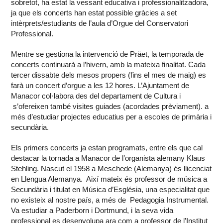
sobretot, ha estat la vessant educativa i professionalitzadora,
ja que els concerts han estat possible gràcies a set
intèrprets/estudiants de l’aula d’Orgue del Conservatori
Professional.
Mentre se gestiona la intervenció de Präet, la temporada de
concerts continuarà a l’hivern, amb la mateixa finalitat. Cada
tercer dissabte dels mesos propers (fins el mes de maig) es
farà un concert d’orgue a les 12 hores. L’Ajuntament de
Manacor col·labora des del departament de Cultura i
s’ofereixen també visites guiades (acordades prèviament). a
més d’estudiar projectes educatius per a escoles de primària i
secundària.
Els primers concerts ja estan programats, entre els que cal
destacar la tornada a Manacor de l’organista alemany Klaus
Stehling. Nascut el 1958 a Meschede (Alemanya) és llicenciat
en Llengua Alemanya. Així mateix és professor de música a
Secundària i titulat en Música d’Església, una especialitat que
no existeix al nostre país, a més de Pedagogia Instrumental.
Va estudiar a Paderborn i Dortmund, i la seva vida
professional es desenvolupa ara com a professor de l’Institut