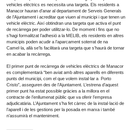
vehicles elèctrics es necessita una targeta. Els residents a
Manacor hauran d’anar al departament de Serveis Generals
de l’Ajuntament i acreditar que viuen al municipi i que tenen un
vehicle elèctric. Així obtindran una targeta que activa el punt
de recàrrega per poder utilitzar-lo. De moment i fins que no
s’hagi formalitzat l’adhesió a la MELIB, els residents en altres
municipis poden acudir a l’aparcament soterrat de na
Camel·la, allà se’ls facilitarà una targeta que s’haurà de tornar
en acabar la recàrrega.
El primer punt de recàrrega de vehicles elèctrics de Manacor
es complementarà “ben aviat amb altres aparells en diferents
punts del municipi, com el que volem instal·lar a Porto
Cristo”, asseguren des de l’Ajuntament. L’estrena d’aquest
primer punt ha estat possible gràcies a la millora en el
contracte de l’enllumenat públic que va oferir l’empresa
adjudicatària. L’Ajuntament s’ha fet càrrec de la instal·lació de
l’aparell i de les gestions per la posada en marxa i també
n’assumirà el manteniment.