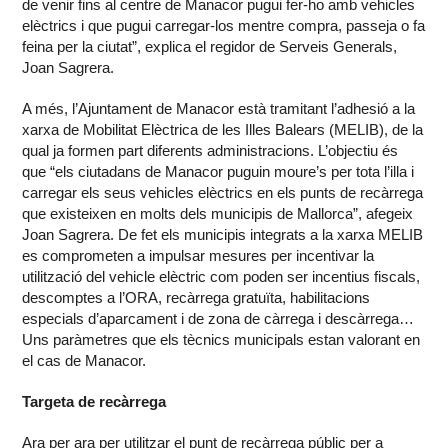
de venir fins al centre de Manacor pugui fer-ho amb vehicles
elèctrics i que pugui carregar-los mentre compra, passeja o fa
feina per la ciutat”, explica el regidor de Serveis Generals,
Joan Sagrera.
A més, l’Ajuntament de Manacor està tramitant l’adhesió a la
xarxa de Mobilitat Elèctrica de les Illes Balears (MELIB), de la
qual ja formen part diferents administracions. L’objectiu és
que “els ciutadans de Manacor puguin moure’s per tota l’illa i
carregar els seus vehicles elèctrics en els punts de recàrrega
que existeixen en molts dels municipis de Mallorca”, afegeix
Joan Sagrera. De fet els municipis integrats a la xarxa MELIB
es comprometen a impulsar mesures per incentivar la
utilització del vehicle elèctric com poden ser incentius fiscals,
descomptes a l’ORA, recàrrega gratuïta, habilitacions
especials d’aparcament i de zona de càrrega i descàrrega…
Uns paràmetres que els tècnics municipals estan valorant en
el cas de Manacor.
Targeta de recàrrega
Ara per ara per utilitzar el punt de recàrrega públic per a