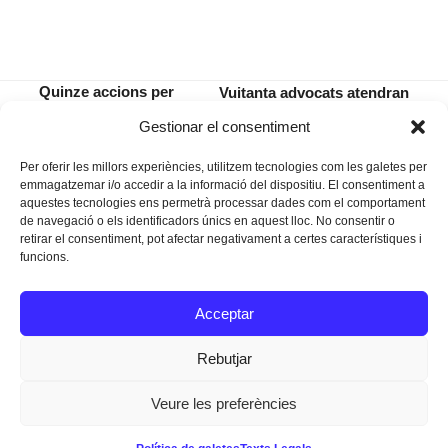
Quinze accions per
Vuitanta advocats atendran
honorar Salvador
de forma gratuïta les
previous
next
Gestionar el consentiment
Galmés durant el 2017
consultes dels ciutadans
post:
post:
Per oferir les millors experiències, utilitzem tecnologies com les galetes per
emmagatzemar i/o accedir a la informació del dispositiu. El consentiment a
aquestes tecnologies ens permetrà processar dades com el comportament
de navegació o els identificadors únics en aquest lloc. No consentir o
retirar el consentiment, pot afectar negativament a certes característiques i
funcions.
Instagram
Facebook
Twitter
Acceptar
Texts Legals
Rebutjar
Veure les preferències
Dissenyat a
Ideograma