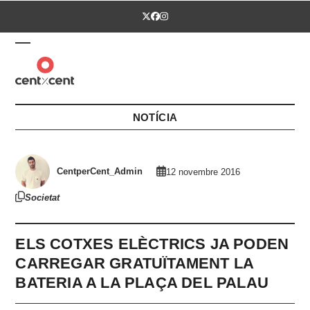
Skip
Twitter
Facebook
Instagram
to
content
Open
Close
mobile
mobile
menu
menu
NOTÍCIA
CentperCent_Admin
12 novembre 2016
Societat
ELS COTXES ELÈCTRICS JA PODEN
CARREGAR GRATUÏTAMENT LA
BATERIA A LA PLAÇA DEL PALAU