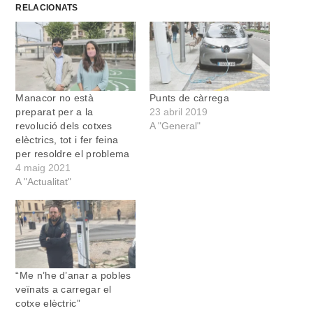
RELACIONATS
Manacor no està
Punts de càrrega
preparat per a la
23 abril 2019
revolució dels cotxes
A "General"
elèctrics, tot i fer feina
per resoldre el problema
4 maig 2021
A "Actualitat"
“Me n’he d’anar a pobles
veïnats a carregar el
cotxe elèctric”