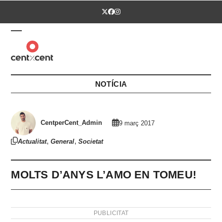
Skip
Twitter
Facebook
Instagram
to
content
Open
Close
mobile
mobile
menu
menu
NOTÍCIA
CentperCent_Admin
9 març 2017
,
,
Actualitat
General
Societat
MOLTS D’ANYS L’AMO EN TOMEU!
PUBLICITAT