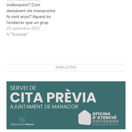
Municipal de Mallorquí…
mallorquins? Com
dansàvem els manacorins
fa cent anys? Aquest és
l’endarrer que un grup
d’amadors del ball de
25 setembre 2017
pagès mirarà de desfer en
A "Societat"
una ballada a l’antiga que
han preparat per a
diumenge dia 1 d’octubre
a la plaça de la Concòrdia,
a l’emblemàtica barriada
PUBLICITAT
de Fartàritx.…