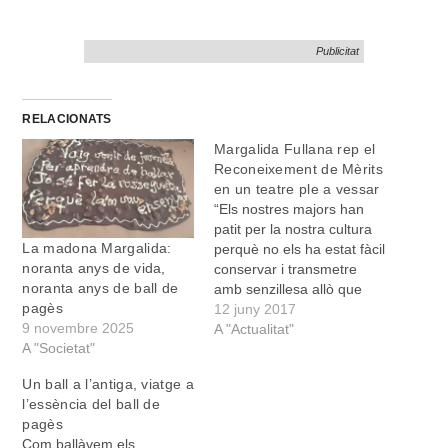
Publicitat
RELACIONATS
Margalida Fullana rep el
Reconeixement de Mèrits
en un teatre ple a vessar
“Els nostres majors han
patit per la nostra cultura
La madona Margalida:
perquè no els ha estat fàcil
noranta anys de vida,
conservar i transmetre
noranta anys de ball de
amb senzillesa allò que
pagès
des de diferents àmbits
12 juny 2017
9 novembre 2025
sovint s’ha intentat
A "Actualitat"
A "Societat"
arraconar”, explicà el padrí
de l’homenatjada,
Un ball a l’antiga, viatge a
Bartomeu Adrover. Per
l’essència del ball de
aquest motiu, entre molts
pagès
altres, “el Ple de l’Escola
Com ballàvem els