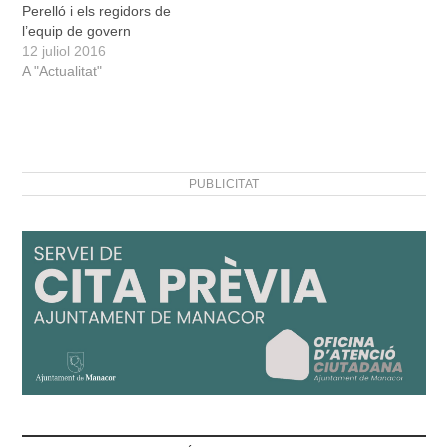
Perelló i els regidors de
l’equip de govern
municipal han acompanyat
12 juliol 2016
la presidenta de les Illes
A "Actualitat"
Balears, Francina
Armengol, i el conseller
d’Educació i Universitat,
Martí March, a la visita
que dilluns realitzaren a
PUBLICITAT
les obres del CEIP…