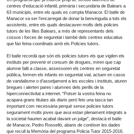
centres d’educació infantil, primària i secundària de Balears a
63 municipis, entre els quals es compta Manacor. El batle de
Manacor va ser l’encarregat de donar la benvinguda a tots els
assistents, entre els quals destacaven molts dels policies
tutors de les Illes Balears, a més de representants dels
cossos i forces de seguretat i també dels centres educatius
que fan feina coordinats amb els Policies tutors.
El batle recordà que són els policies tutors els que vigilen els
instituts per prevenir el consum de drogues, miren que cap
alumne falti a classe, assessoren els centres en seguretat
pública, formen els infants en seguretat vial, actuen en casos
de vandalisme o d’assetjament a les escoles i instituts, aturen
bregues i alerten pares i alumnes dels perills de la
hiperconnectivitat a internet. “Potser la vostra feina no
acapara grans titulars als diaris però feis una tasca tan
important com necessària perquè sense policies tutors
segurament molts joves que avui estan plenament integrats a
la societat haurien acabat davant un jutge”, destacà el batle
de Manacor, Pedro Rosselló, abans de conèixer les dades
que recull la Memòria del programa Policia Tutor 2015-2016.