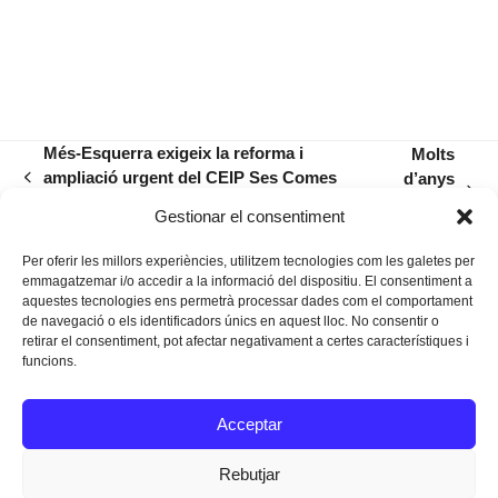
Més-Esquerra exigeix la reforma i
Molts
ampliació urgent del CEIP Ses Comes
d’anys
previous
next
de Porto Cristo
l’amo en
post:
Gestionar el consentiment
post:
Tomeu!
Per oferir les millors experiències, utilitzem tecnologies com les galetes per
emmagatzemar i/o accedir a la informació del dispositiu. El consentiment a
aquestes tecnologies ens permetrà processar dades com el comportament
de navegació o els identificadors únics en aquest lloc. No consentir o
retirar el consentiment, pot afectar negativament a certes característiques i
funcions.
Instagram
Facebook
Twitter
Acceptar
Texts Legals
Rebutjar