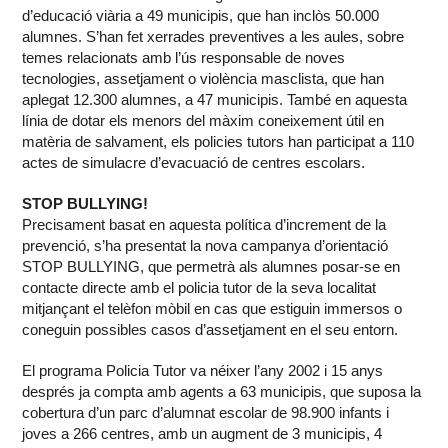
d’educació viària a 49 municipis, que han inclòs 50.000
alumnes. S’han fet xerrades preventives a les aules, sobre
temes relacionats amb l’ús responsable de noves
tecnologies, assetjament o violència masclista, que han
aplegat 12.300 alumnes, a 47 municipis. També en aquesta
línia de dotar els menors del màxim coneixement útil en
matèria de salvament, els policies tutors han participat a 110
actes de simulacre d’evacuació de centres escolars.
STOP BULLYING!
Precisament basat en aquesta política d’increment de la
prevenció, s’ha presentat la nova campanya d’orientació
STOP BULLYING, que permetrà als alumnes posar-se en
contacte directe amb el policia tutor de la seva localitat
mitjançant el telèfon mòbil en cas que estiguin immersos o
coneguin possibles casos d’assetjament en el seu entorn.
El programa Policia Tutor va néixer l’any 2002 i 15 anys
després ja compta amb agents a 63 municipis, que suposa la
cobertura d’un parc d’alumnat escolar de 98.900 infants i
joves a 266 centres, amb un augment de 3 municipis, 4