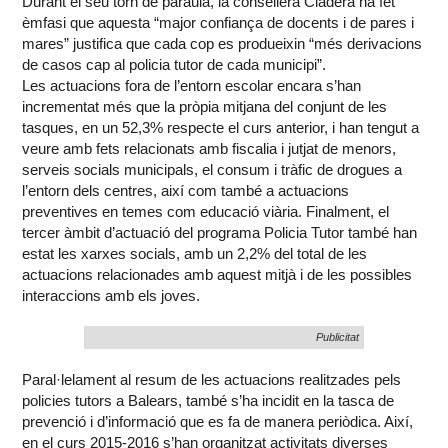
Durant el seu torn de paraula, la consellera Cladera ha fet
èmfasi que aquesta “major confiança de docents i de pares i
mares” justifica que cada cop es produeixin “més derivacions
de casos cap al policia tutor de cada municipi”.
Les actuacions fora de l’entorn escolar encara s’han
incrementat més que la pròpia mitjana del conjunt de les
tasques, en un 52,3% respecte el curs anterior, i han tengut a
veure amb fets relacionats amb fiscalia i jutjat de menors,
serveis socials municipals, el consum i tràfic de drogues a
l’entorn dels centres, així com també a actuacions
preventives en temes com educació viària. Finalment, el
tercer àmbit d’actuació del programa Policia Tutor també han
estat les xarxes socials, amb un 2,2% del total de les
actuacions relacionades amb aquest mitjà i de les possibles
interaccions amb els joves.
Publicitat
Paral·lelament al resum de les actuacions realitzades pels
policies tutors a Balears, també s’ha incidit en la tasca de
prevenció i d’informació que es fa de manera periòdica. Així,
en el curs 2015-2016 s’han organitzat activitats diverses