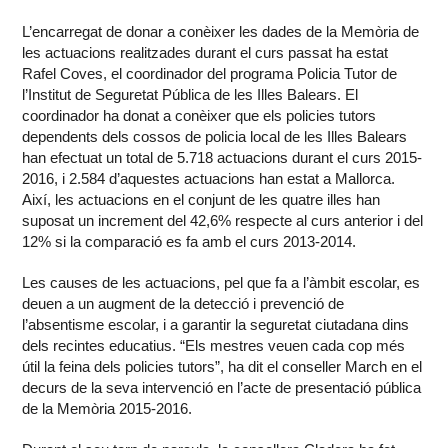
L’encarregat de donar a conèixer les dades de la Memòria de
les actuacions realitzades durant el curs passat ha estat
Rafel Coves, el coordinador del programa Policia Tutor de
l’Institut de Seguretat Pública de les Illes Balears. El
coordinador ha donat a conèixer que els policies tutors
dependents dels cossos de policia local de les Illes Balears
han efectuat un total de 5.718 actuacions durant el curs 2015-
2016, i 2.584 d’aquestes actuacions han estat a Mallorca.
Així, les actuacions en el conjunt de les quatre illes han
suposat un increment del 42,6% respecte al curs anterior i del
12% si la comparació es fa amb el curs 2013-2014.
Les causes de les actuacions, pel que fa a l’àmbit escolar, es
deuen a un augment de la detecció i prevenció de
l’absentisme escolar, i a garantir la seguretat ciutadana dins
dels recintes educatius. “Els mestres veuen cada cop més
útil la feina dels policies tutors”, ha dit el conseller March en el
decurs de la seva intervenció en l’acte de presentació pública
de la Memòria 2015-2016.