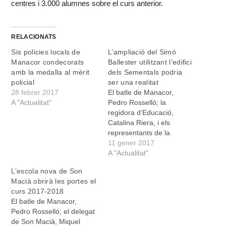
centres i 3.000 alumnes sobre el curs anterior.
RELACIONATS
Sis policies locals de
L’ampliació del Simó
Manacor condecorats
Ballester utilitzant l’edifici
amb la medalla al mèrit
dels Sementals podria
policial
ser una realitat
28 febrer 2017
El batle de Manacor,
A "Actualitat"
Pedro Rosselló; la
regidora d’Educació,
Catalina Riera, i els
representants de la
comunitat educativa de
11 gener 2017
l’escola Simó Ballester es
A "Actualitat"
varen reunir ahir, dimarts
L’escola nova de Son
dia 10 de gener, amb el
Macià obrirà les portes el
conseller d’Educació, Martí
curs 2017-2018
March, i amb el director
El batle de Manacor,
general de Planificació,
Pedro Rosselló; el delegat
Ordenació i Centres,
de Son Macià, Miquel
Antoni Morante, per…