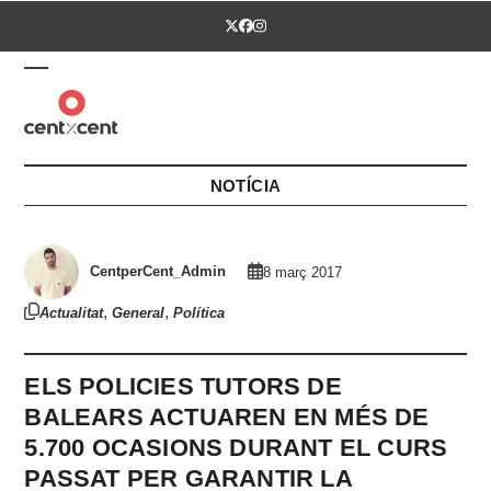
Skip
Twitter
Facebook
Instagram
to
content
Open
Close
mobile
mobile
menu
menu
NOTÍCIA
CentperCent_Admin
8 març 2017
,
,
Actualitat
General
Política
ELS POLICIES TUTORS DE
BALEARS ACTUAREN EN MÉS DE
5.700 OCASIONS DURANT EL CURS
PASSAT PER GARANTIR LA