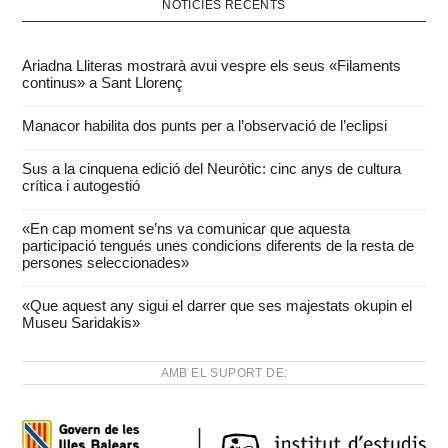
NOTÍCIES RECENTS
Ariadna Lliteras mostrarà avui vespre els seus «Filaments
continus» a Sant Llorenç
Manacor habilita dos punts per a l’observació de l’eclipsi
Sus a la cinquena edició del Neuròtic: cinc anys de cultura
crítica i autogestió
«En cap moment se’ns va comunicar que aquesta
participació tengués unes condicions diferents de la resta de
persones seleccionades»
«Que aquest any sigui el darrer que ses majestats okupin el
Museu Saridakis»
AMB EL SUPORT DE: