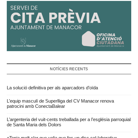
NOTÍCIES RECENTS
La solució definitiva per als aparcadors d’oïda
L’equip masculí de Superlliga del CV Manacor renova
patrocini amb ConectaBalear
L’argenteria del vuit-cents treballada per a l’església parroquial
de Santa Maria dels Dolors
«Tenia molt clar que volia que fos un disc col·laboratiu»