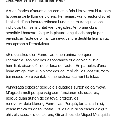
creativitat sense límits ni barreres».
Als antípodes d’aquesta art contestatària i irreverent hi trobam
la poesia de la llum de Llorenç Femenias, «un creador discret
i solitari, d’una factura refinada i una pintura tranquil·la, on
individualitat i sensibilitat van plegades. Amb una obra
sensible i honesta, fa que la pintura tengui vida pròpia per
reivindicar l’acte de pintar. La seva pintura destil·la humanitat,
ens apropa a l’emotivitat».
«Els quadres d’en Femenias tenen ànima, cerquen
l’harmonia, són pintures espontànies que deixen fluir la
humilitat, discreció i senzillesa de l’autor. En paraules d’una
bona amiga, era: «un pintor des del moll de l’os, obscur, zero
bajanades, zero vanitat, tot honestedat damunt la tela».
«M’agrada exposar perquè els quadres surten de ca meva.
M’agrada molt perquè veig com funcionen els quadres,
perquè quan surten de ca teva, creixen, es
renoven», deia Llorenç Femenias. Perquè, tornant a l’inici,
«casa meva és casa vostra… si és que hi ha cases d’algú». I
ahir, els seus, els de Llorenç Ginard i els de Miquel Mesquida