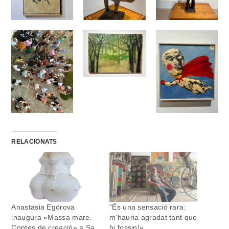
RELACIONATS
Anastasia Egórova
“És una sensació rara:
inaugura «Massa mare.
m’hauria agradat tant que
Contes de creació» a Sa
hi fossin!»