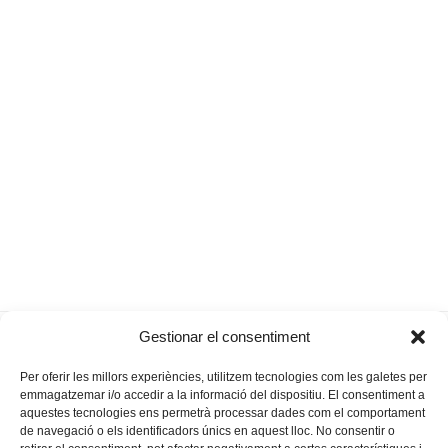
La Fira de Setembre es farà a
Galetes de llet
Gestionar el consentiment
previous
next
l’avinguda dels Pins de Sa Torre
condensada
post:
post:
Per oferir les millors experiències, utilitzem tecnologies com les galetes per
emmagatzemar i/o accedir a la informació del dispositiu. El consentiment a
aquestes tecnologies ens permetrà processar dades com el comportament
de navegació o els identificadors únics en aquest lloc. No consentir o