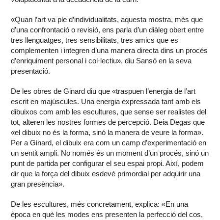
«Quan l’art va ple d’individualitats, aquesta mostra, més que
d’una confrontació o revisió, ens parla d’un diàleg obert entre
tres llenguatges, tres sensibilitats, tres amics que es
complementen i integren d’una manera directa dins un procés
d’enriquiment personal i col·lectiu», diu Sansó en la seva
presentació.
De les obres de Ginard diu que «traspuen l’energia de l’art
escrit en majúscules. Una energia expressada tant amb els
dibuixos com amb les escultures, que sense ser realistes del
tot, alteren les nostres formes de percepció. Deia Degas que
«el dibuix no és la forma, sinó la manera de veure la forma».
Per a Ginard, el dibuix era com un camp d’experimentació en
un sentit ampli. No només és un moment d’un procés, sinó un
punt de partida per configurar el seu espai propi. Així, podem
dir que la força del dibuix esdevé primordial per adquirir una
gran presència».
De les escultures, més concretament, explica: «En una
època en què les modes ens presenten la perfecció del cos,