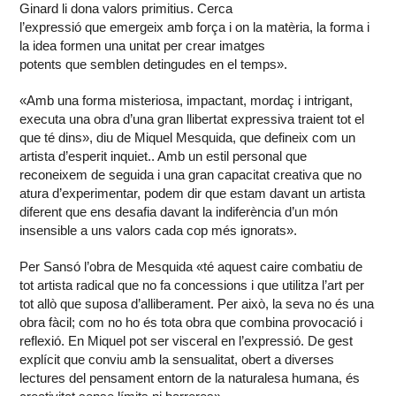
Ginard li dona valors primitius. Cerca
l’expressió que emergeix amb força i on la matèria, la forma i
la idea formen una unitat per crear imatges
potents que semblen detingudes en el temps».
«Amb una forma misteriosa, impactant, mordaç i intrigant,
executa una obra d’una gran llibertat expressiva traient tot el
que té dins», diu de Miquel Mesquida, que defineix com un
artista d’esperit inquiet.. Amb un estil personal que
reconeixem de seguida i una gran capacitat creativa que no
atura d’experimentar, podem dir que estam davant un artista
diferent que ens desafia davant la indiferència d’un món
insensible a uns valors cada cop més ignorats».
Per Sansó l’obra de Mesquida «té aquest caire combatiu de
tot artista radical que no fa concessions i que utilitza l’art per
tot allò que suposa d’alliberament. Per això, la seva no és una
obra fàcil; com no ho és tota obra que combina provocació i
reflexió. En Miquel pot ser visceral en l’expressió. De gest
explícit que conviu amb la sensualitat, obert a diverses
lectures del pensament entorn de la naturalesa humana, és