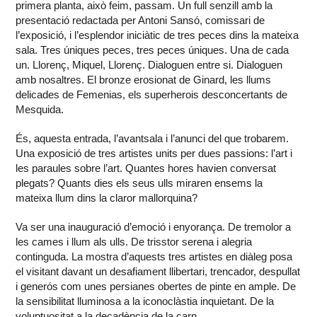
primera planta, això feim, passam. Un full senzill amb la
presentació redactada per Antoni Sansó, comissari de
l’exposició, i l’esplendor iniciàtic de tres peces dins la mateixa
sala. Tres úniques peces, tres peces úniques. Una de cada
un. Llorenç, Miquel, Llorenç. Dialoguen entre si. Dialoguen
amb nosaltres. El bronze erosionat de Ginard, les llums
delicades de Femenias, els superherois desconcertants de
Mesquida.
És, aquesta entrada, l’avantsala i l’anunci del que trobarem.
Una exposició de tres artistes units per dues passions: l’art i
les paraules sobre l’art. Quantes hores havien conversat
plegats? Quants dies els seus ulls miraren ensems la
mateixa llum dins la claror mallorquina?
Va ser una inauguració d’emoció i enyorança. De tremolor a
les cames i llum als ulls. De trisstor serena i alegria
continguda. La mostra d’aquests tres artistes en diàleg posa
el visitant davant un desafiament llibertari, trencador, despullat
i generós com unes persianes obertes de pinte en ample. De
la sensibilitat lluminosa a la iconoclàstia inquietant. De la
voluptuositat a la decadència de la carn.