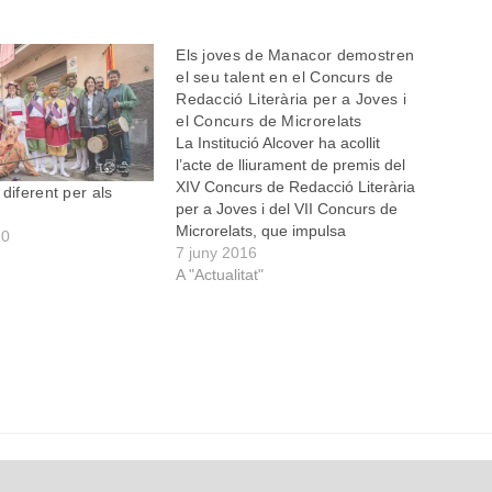
Els joves de Manacor demostren
el seu talent en el Concurs de
Redacció Literària per a Joves i
el Concurs de Microrelats
La Institució Alcover ha acollit
l’acte de lliurament de premis del
XIV Concurs de Redacció Literària
diferent per als
per a Joves i del VII Concurs de
Microrelats, que impulsa
20
l’Ajuntament de Manacor. “Es diu
7 juny 2016
que Manacor és la ciutat amb
A "Actualitat"
més escriptors per metre quadrat,
i tots els que som aquí estam…