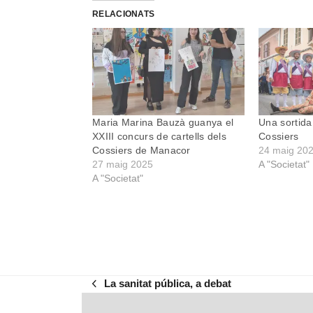
RELACIONATS
Maria Marina Bauzà guanya el
Una sortida 
XXIII concurs de cartells dels
Cossiers
Cossiers de Manacor
24 maig 20
27 maig 2025
A "Societat"
A "Societat"
La sanitat pública, a debat
previous
post: