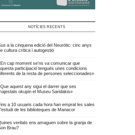
NOTÍCIES RECENTS
us a la cinquena edició del Neuròtic: cinc anys
e cultura crítica i autogestió
«En cap moment se’ns va comunicar que
questa participació tengués unes condicions
iferents de la resta de persones seleccionades»
Que aquest any sigui el darrer que ses
ajestats okupin el Museu Saridakis»
ins a 10 usuaris cada hora han emprat les sales
’estudi de les biblioteques de Manacor
uines veritats ens amaguen sobre la granja de
Son Brau?