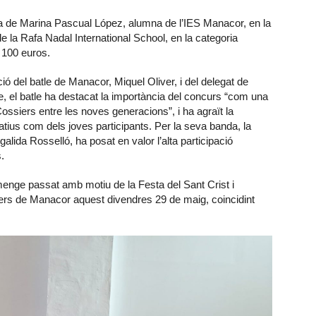
: la de Marina Pascual López, alumna de l’IES Manacor, en la
 de la Rafa Nadal International School, en la categoria
 100 euros.
ó del batle de Manacor, Miquel Oliver, i del delegat de
cte, el batle ha destacat la importància del concurs “com una
 Cossiers entre les noves generacions”, i ha agraït la
atius com dels joves participants. Per la seva banda, la
alida Rosselló, ha posat en valor l’alta participació
.
menge passat amb motiu de la Festa del Sant Crist i
ers de Manacor aquest divendres 29 de maig, coincidint