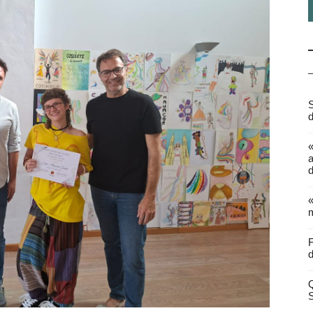
S
d
a
d
«
m
F
d
Q