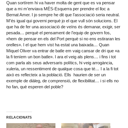
Quan sortírem hi va haver molta de gent que es va pensar
que a mi m’enviava MÉS-Esquerra per prendre el lloc a
Bernat Amer. I jo sempre he dit que l’associació seria neutral.
M’és igual qui governi perquè jo el que vull són solucions. El
que ha de fer una associació de veïns és demanar, exigir, ser
pesada… perquè el pensament de l’equip de govern fos,
«hem de pensar en els del Port perquè si no ens estiraran les
orelles». I el que hem vist ha estat una baixada… Quan
Miquel Oliver va entrar de batle em vaig cansar de dri que «a
la fi teníem un bon batle». I ara el veig als plens… i fins i tot
com parla als seus adversaris polítics, hi veig arrogància,
xuleria, un ressentiment de qualque cosa que té… I a la fi tot
això es reflecteix a la població. Ells haurien de ser un
exemple de diàleg, de comprensió, de flexibilitat… i si ells no
ho fan, què esperen del poble?
RELACIONATS