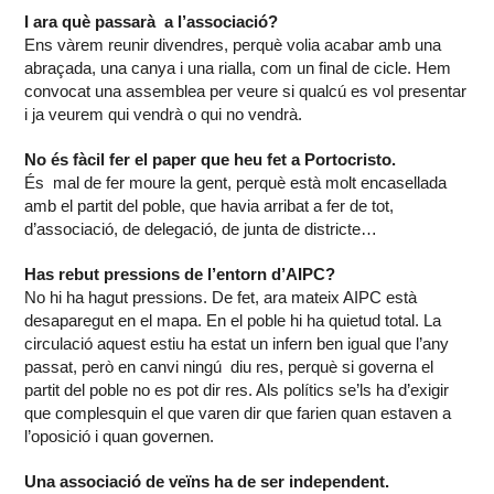
I ara què passarà a l’associació?
Ens vàrem reunir divendres, perquè volia acabar amb una
abraçada, una canya i una rialla, com un final de cicle. Hem
convocat una assemblea per veure si qualcú es vol presentar
i ja veurem qui vendrà o qui no vendrà.
No és fàcil fer el paper que heu fet a Portocristo.
És mal de fer moure la gent, perquè està molt encasellada
amb el partit del poble, que havia arribat a fer de tot,
d’associació, de delegació, de junta de districte…
Has rebut pressions de l’entorn d’AIPC?
No hi ha hagut pressions. De fet, ara mateix AIPC està
desaparegut en el mapa. En el poble hi ha quietud total. La
circulació aquest estiu ha estat un infern ben igual que l’any
passat, però en canvi ningú diu res, perquè si governa el
partit del poble no es pot dir res. Als polítics se’ls ha d’exigir
que complesquin el que varen dir que farien quan estaven a
l’oposició i quan governen.
Una associació de veïns ha de ser independent.