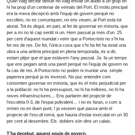
Quan vaig decidir deixar-ho vaig enviar un àudio a un grup on
hi ha prop d’un centenar de veïnats del Port. El motiu principal
era la meva decepció amb l’equip de govern perquè no
escolten, no es comuniquen, no ens veuen, al Port està tot
aturat. Tot és degut, en part, al fet de governar en minoria, que
per a mi no té cap sentit ni un. Hem passat ja més d’un 25
per cent d’aquest mandat i veim que a Portocristo no s’hi ha
fet res de res. De fet, l’única cosa que s’hi ha fet ha estat una
obra a una artèria principal en plena temporada, és a dir,
estam pitjor que el que estàvem l’any passat. Ja fa un temps
que ens pegam amb una paret perquè no l’equip de govern no
fa cas de res. A Portocristo no poden ni muntar una simple
paperera perquè ja és inversió. No puc entendre com
consenten governar en minoria, que és el més perjudicial per
a la població: no hi ha pressupost, no hi ha millores, no hi ha
noves infraestructures… Ens parlaren del projecte de
l’escoleta 0-3, de l’espai polivalent… i no es faran, o com a
mínim no en duen punt. I ja veurem què passa amb el
projecte de l’escull romà, que hauria d’estar executat en un 30
per cent al desembre. Els doblers són dins un calaix.
T’ha decebut, aquest equip de govern.