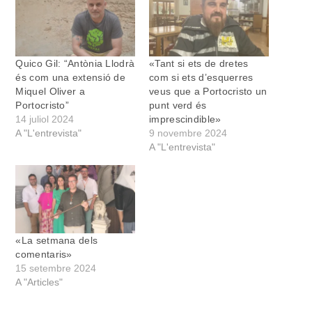
Quico Gil: “Antònia Llodrà
«Tant si ets de dretes
és com una extensió de
com si ets d’esquerres
Miquel Oliver a
veus que a Portocristo un
Portocristo”
punt verd és
14 juliol 2024
imprescindible»
A "L'entrevista"
9 novembre 2024
A "L'entrevista"
«La setmana dels
comentaris»
15 setembre 2024
A "Articles"