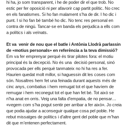
hi ha, jo som transparent, i he de poder dir el que trob. No
estic per fer oposició ni per afavorir cap partit polític. No crec
en els fanatismes. Si ho fan malament s’ha de dir. I ho dic i
punt. I si ho fan bé també ho dic. No tenc res personal en
contra de ningú. Tancar-se en banda els perjudica a ells com
a polítics i als veïnats.
Et va venir de nou que el batle i Antònia Llodrà parlassin
de «motius personals» en referència a la teva dimissió?
Em va fer emprenyar perquè és tirar pilotes fora: el motiu
principal és la decepció. No és una decisió personal, sinó
provocada per ells perquè tanmateix no hi ha res a fer.
Haurien quedat molt millor, si haguessin dit les coses com
són. Nosaltres hem fet una feinada durant aquests més de
cinc anys, combatius i hem remugat tot el que havíem de
remugar i hem reconegut tot el que han fet bé. Tot això se
n’ha anat en orris. Veig una falta d’empatia, de no pensar…
«vegem com s’ha pogut sentir per arribar a fer això». Jo creia
que podia ajudar a aconseguir qualque cosa pel poble. He
rebut missatges de polítics i d’altre gent del poble que m’han
dit que m’entenen perfectament.