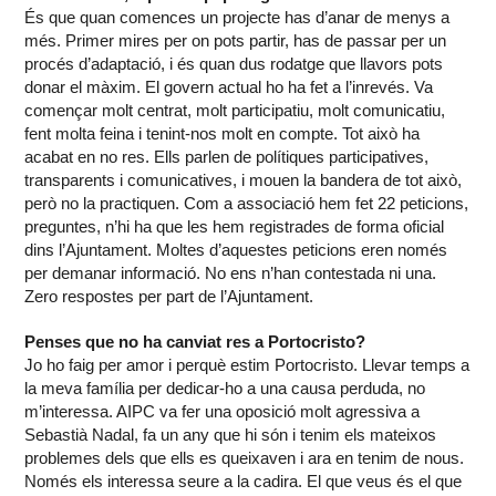
És que quan comences un projecte has d’anar de menys a
més. Primer mires per on pots partir, has de passar per un
procés d’adaptació, i és quan dus rodatge que llavors pots
donar el màxim. El govern actual ho ha fet a l’inrevés. Va
començar molt centrat, molt participatiu, molt comunicatiu,
fent molta feina i tenint-nos molt en compte. Tot això ha
acabat en no res. Ells parlen de polítiques participatives,
transparents i comunicatives, i mouen la bandera de tot això,
però no la practiquen.
Com a associació hem fet 22 peticions,
preguntes, n’hi ha que les hem registrades de forma oficial
dins l’Ajuntament. Moltes d’aquestes peticions eren només
per demanar informació. No ens n’han contestada ni una.
Zero respostes per part de l’Ajuntament.
Penses que no ha canviat res a Portocristo?
Jo ho faig per amor i perquè estim Portocristo. Llevar temps a
la meva família per dedicar-ho a una causa perduda, no
m’interessa. AIPC va fer una oposició molt agressiva a
Sebastià Nadal, fa un any que hi són i tenim els mateixos
problemes dels que ells es queixaven i ara en tenim de nous.
Només els interessa seure a la cadira. El que veus és el que