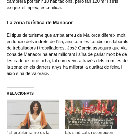
cambrera pot tenir 10 habitacions, però fan 120 m² i se’ls
exigeix el triple», escenifica.
La zona turística de Manacor
El tipus de turisme que arriba arreu de Mallorca difereix molt
en funció dels indrets de l’illa, així com les condicions laborals
de treballadors i treballadores. José Garcia assegura que «la
zona de Manacor ha anat millorant i s’ha de parlar molt bé de
les cadenes que hi ha, tal com veim a través dels comitès de
la zona; en els darrers anys ha millorat la qualitat de feina i
això s’ha de valorar».
RELACIONATS
“El problema no és la
Els sindicats reconeixen