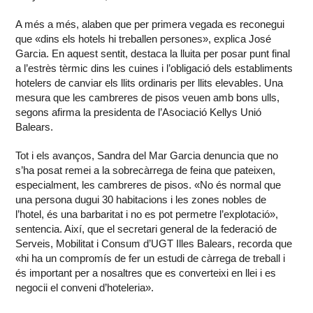
A més a més, alaben que per primera vegada es reconegui
que «dins els hotels hi treballen persones», explica José
Garcia. En aquest sentit, destaca la lluita per posar punt final
a l’estrès tèrmic dins les cuines i l’obligació dels establiments
hotelers de canviar els llits ordinaris per llits elevables. Una
mesura que les cambreres de pisos veuen amb bons ulls,
segons afirma la presidenta de l’Asociació Kellys Unió
Balears.
Tot i els avanços, Sandra del Mar Garcia denuncia que no
s’ha posat remei a la sobrecàrrega de feina que pateixen,
especialment, les cambreres de pisos. «No és normal que
una persona dugui 30 habitacions i les zones nobles de
l’hotel, és una barbaritat i no es pot permetre l’explotació»,
sentencia. Així, que el secretari general de la federació de
Serveis, Mobilitat i Consum d’UGT Illes Balears, recorda que
«hi ha un compromís de fer un estudi de càrrega de treball i
és important per a nosaltres que es converteixi en llei i es
negocii el conveni d’hoteleria».