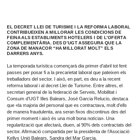
EL DECRET LLEI DE TURISME I LA REFORMA LABORAL
CONTRIBUEIXEN A MILLORAR LES CONDICIONS DE
FEINA ALS ESTABLIMENTS HOTELERS I DE L’OFERTA
COMPLEMENTÀRIA. DES D’UGT ASSEGURA QUE LA
ZONA DE MANACOR “HA MILLORAT MOLT” ELS
DARRERS ANYS.
La temporada turística començarà dia primer d’abril tot fent
passes per posar fi a la precarietat laboral que pateixen els
treballadors del sector. I això, en part, es deu a la recent
reforma laboral i al decret Llei de Turisme. Entre altres, el
secretari general de la federació de Serveis, Mobilitat i
Consum d’UGT Illes Balears, José Garcia Relucio, destaca
que «la majoria del personal que es contractava, molt d’ells
de manera fraudulenta, ara seran fixos discontinus des del
primer moment i això és una molt bona notícia». Una
regularització que afectarà, diuen, al 90% dels contractats del
sector. Afirmació compartida per la presidenta de l’Asociació
Kellys Unió Balears, Sandra del Mar Garcia.