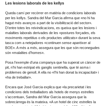
Les lesions laborals de les kellys
Queda camí per recórrer en matèria de condicions laborals
per les kellys. Sandra del Mar Garcia afirma que «no hi ha
hagut més avanços a part de la visibilització del sector».
D’entre totes les reivindicacions, es queixa que les lesions i
malalties laborals derivades de les «postures forçades, els
moviments repetitius o els productes utilitzats» durant la seva
tasca com a netejadores «continuen sense aparèixer al
BOE». A més a més, assegura que les que són reconegudes
són «malalties d’homes».
Posa l’exemple d’una companya que ha superat un càncer de
pit, n’hi han estripat els ganglis sentinella, que té asma i
problemes de genoll. A ella no «l’hi han donat la incapacitat» i
«ha de treballar».
Encara que José Garcia explica que «la precarietat i les
condicions dels treballadors als hotels de menys estrelles
s’accentua», Sandra del Mar Garcia assegura que la
sobrecàrrega és la mateixa. «A un hotel de cinc estrelles la