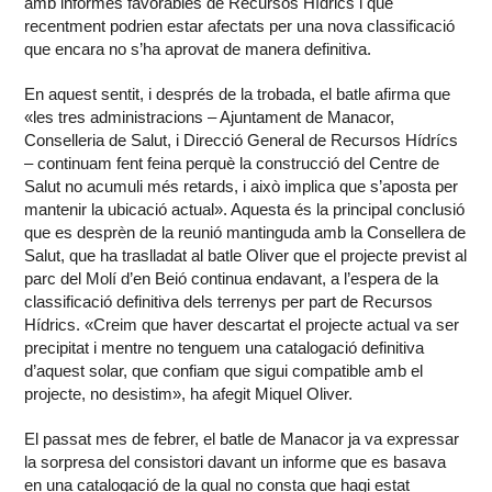
amb informes favorables de Recursos Hídrics i que
recentment podrien estar afectats per una nova classificació
que encara no s’ha aprovat de manera definitiva.
En aquest sentit, i després de la trobada, el batle afirma que
«les tres administracions – Ajuntament de Manacor,
Conselleria de Salut, i Direcció General de Recursos Hídrícs
– continuam fent feina perquè la construcció del Centre de
Salut no acumuli més retards, i això implica que s’aposta per
mantenir la ubicació actual». Aquesta és la principal conclusió
que es desprèn de la reunió mantinguda amb la Consellera de
Salut, que ha traslladat al batle Oliver que el projecte previst al
parc del Molí d’en Beió continua endavant, a l’espera de la
classificació definitiva dels terrenys per part de Recursos
Hídrics. «Creim que haver descartat el projecte actual va ser
precipitat i mentre no tenguem una catalogació definitiva
d’aquest solar, que confiam que sigui compatible amb el
projecte, no desistim», ha afegit Miquel Oliver.
El passat mes de febrer, el batle de Manacor ja va expressar
la sorpresa del consistori davant un informe que es basava
en una catalogació de la qual no consta que hagi estat