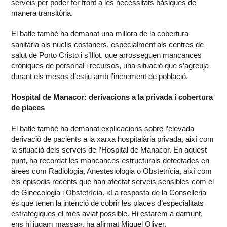
serveis per poder fer front a les necessitats bàsiques de
manera transitòria.
El batle també ha demanat una millora de la cobertura
sanitària als nuclis costaners, especialment als centres de
salut de Porto Cristo i s’Illot, que arrosseguen mancances
cròniques de personal i recursos, una situació que s’agreuja
durant els mesos d’estiu amb l’increment de població.
Hospital de Manacor: derivacions a la privada i cobertura
de places
El batle també ha demanat explicacions sobre l’elevada
derivació de pacients a la xarxa hospitalària privada, així com
la situació dels serveis de l’Hospital de Manacor. En aquest
punt, ha recordat les mancances estructurals detectades en
àrees com Radiologia, Anestesiologia o Obstetrícia, així com
els episodis recents que han afectat serveis sensibles com el
de Ginecologia i Obstetrícia. «La resposta de la Conselleria
és que tenen la intenció de cobrir les places d’especialitats
estratègiques el més aviat possible. Hi estarem a damunt,
ens hi jugam massa», ha afirmat Miquel Oliver.