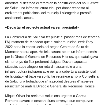
abordats hi destaca el retard en la construcció del nou Centre
de Salut, una infraestructura clau per donar resposta al
creixement poblacional del municipi i alleugerir la pressió
assistencial actual.
«Decartar el projecte actual va ser precipitat»
La Conselleria de Salut va fer públic el passat mes de febrer a
l’Ajuntament de Manacor que el solar municipal cedit l’any
2022 per a la construcció del segon Centre de Salut de
Manacor no era apte. Ho feia basant-se en un informe emès
per la Direcció General de Recursos Hídrics, que catalogava
els terrenys de flux preferent d’aigua. Davant aquesta
situació, «que afegeix un retard inassumible a una
infraestructura indispensable per a la cobertura assistencial
de la ciutat», el batle va sol·licitar reunir-se amb la Consellera
de Salut, una trobada que s’ha produït després d’haver-se
reunit també amb la Direcció General de Recursos Hídrics.
Miquel Oliver ha reclamat solucions urgents a Garcia
Romero, davant el descart d’uns terrenys que comptaven