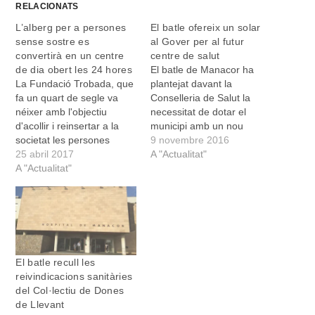
RELACIONATS
L’alberg per a persones
El batle ofereix un solar
sense sostre es
al Gover per al futur
convertirà en un centre
centre de salut
de dia obert les 24 hores
El batle de Manacor ha
La Fundació Trobada, que
plantejat davant la
fa un quart de segle va
Conselleria de Salut la
néixer amb l'objectiu
necessitat de dotar el
d'acollir i reinsertar a la
municipi amb un nou
societat les persones
centre de salut. Per això
9 novembre 2016
sense sostre a Manacor i
25 abril 2017
Pedro Rosselló ha ofert al
A "Actualitat"
a tota la comarca, va
A "Actualitat"
Govern un solar municipal
celebrar els seus primers
amb aquest propòsit, un
vint-i-cinc anys
solar que haurà d’estudiar
d'existència amb una festa
el departament de Salut.
musical que se celebrà
La construcció d’un nou…
dissabte horabaixa a
l'església del…
El batle recull les
reivindicacions sanitàries
del Col·lectiu de Dones
de Llevant