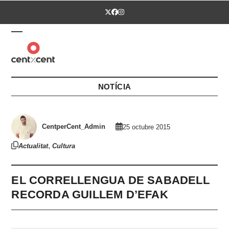
Skip
Twitter
Facebook
Instagram
to
content
Open
Close
mobile
mobile
menu
menu
NOTÍCIA
CentperCent_Admin
25 octubre 2015
,
Actualitat
Cultura
EL CORRELLENGUA DE SABADELL
RECORDA GUILLEM D’EFAK