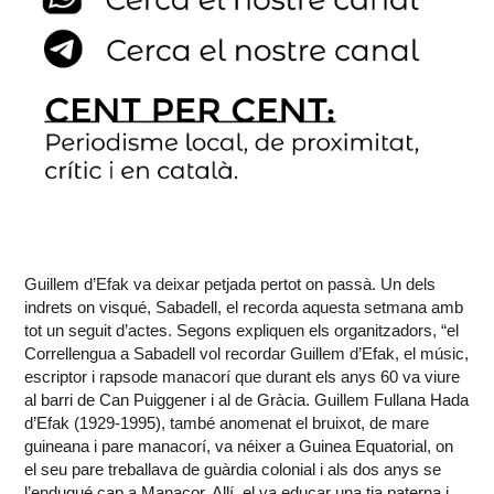
Guillem d’Efak va deixar petjada pertot on passà. Un dels
indrets on visqué, Sabadell, el recorda aquesta setmana amb
tot un seguit d’actes. Segons expliquen els organitzadors, “el
Correllengua a Sabadell vol recordar Guillem d’Efak, el músic,
escriptor i rapsode manacorí que durant els anys 60 va viure
al barri de Can Puiggener i al de Gràcia. Guillem Fullana Hada
d’Efak (1929-1995), també anomenat el bruixot, de mare
guineana i pare manacorí, va néixer a Guinea Equatorial, on
el seu pare treballava de guàrdia colonial i als dos anys se
l’endugué cap a Manacor. Allí, el va educar una tia paterna i