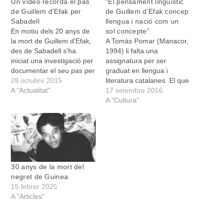
Un vídeo recorda el pas
“El pensament lingüístic
de Guillem d’Efak per
de Guillem d’Efak concep
Sabadell
llengua i nació com un
En motiu dels 20 anys de
sol concepte”
la mort de Guillem d'Efak,
A Tomàs Pomar (Manacor,
des de Sabadell s'ha
1994) li falta una
iniciat una investigació per
assignatura per ser
documentar el seu pas per
graduat en llengua i
la ciutat. Aquest
28 octubre 2015
literatura catalanes. El que
minidocumental, produït
A "Actualitat"
no li falta, ja, és el treball
17 setembre 2016
per Maria Manyosa Masip
de fi de grau. Pomar ha
A "Cultura"
i editat per Guillem Mota,
triat Guillem d’Efak per fer
recull testimonis vinculats
un estudi lingüístic,
a diferents entitats
sociolingüístic, sobretot,
culturals sabadellenques i
de l’obra i la trajectòria
documents de l'època…
vital del Bruixot…
30 anys de la mort del
negret de Guinea
15 febrer 2025
A "Articles"