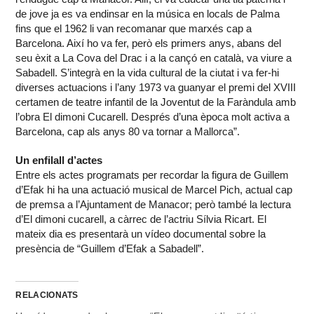
de jove ja es va endinsar en la música en locals de Palma
fins que el 1962 li van recomanar que marxés cap a
Barcelona. Així ho va fer, però els primers anys, abans del
seu èxit a La Cova del Drac i a la cançó en català, va viure a
Sabadell. S’integrà en la vida cultural de la ciutat i va fer-hi
diverses actuacions i l’any 1973 va guanyar el premi del XVIII
certamen de teatre infantil de la Joventut de la Faràndula amb
l’obra El dimoni Cucarell. Després d’una època molt activa a
Barcelona, cap als anys 80 va tornar a Mallorca”.
Un enfilall d’actes
Entre els actes programats per recordar la figura de Guillem
d’Efak hi ha una actuació musical de Marcel Pich, actual cap
de premsa a l’Ajuntament de Manacor; però també la lectura
d’El dimoni cucarell, a càrrec de l’actriu Sílvia Ricart. El
mateix dia es presentarà un vídeo documental sobre la
presència de “Guillem d’Efak a Sabadell”.
RELACIONATS