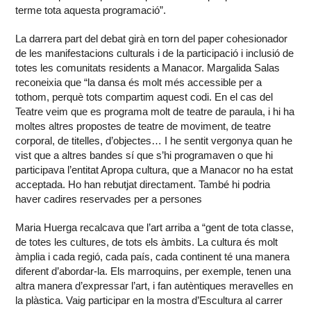
terme tota aquesta programació”.
La darrera part del debat girà en torn del paper cohesionador
de les manifestacions culturals i de la participació i inclusió de
totes les comunitats residents a Manacor. Margalida Salas
reconeixia que “la dansa és molt més accessible per a
tothom, perquè tots compartim aquest codi. En el cas del
Teatre veim que es programa molt de teatre de paraula, i hi ha
moltes altres propostes de teatre de moviment, de teatre
corporal, de titelles, d’objectes… I he sentit vergonya quan he
vist que a altres bandes sí que s’hi programaven o que hi
participava l’entitat Apropa cultura, que a Manacor no ha estat
acceptada. Ho han rebutjat directament. També hi podria
haver cadires reservades per a persones
Maria Huerga recalcava que l’art arriba a “gent de tota classe,
de totes les cultures, de tots els àmbits. La cultura és molt
àmplia i cada regió, cada país, cada continent té una manera
diferent d’abordar-la. Els marroquins, per exemple, tenen una
altra manera d’expressar l’art, i fan autèntiques meravelles en
la plàstica. Vaig participar en la mostra d’Escultura al carrer