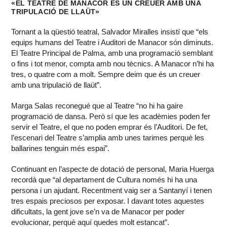
«EL TEATRE DE MANACOR ÉS UN CREUER AMB UNA
TRIPULACIÓ DE LLAÜT»
Tornant a la qüestió teatral, Salvador Miralles insistí que “els
equips humans del Teatre i Auditori de Manacor són diminuts.
El Teatre Principal de Palma, amb una programació semblant
o fins i tot menor, compta amb nou tècnics. A Manacor n’hi ha
tres, o quatre com a molt. Sempre deim que és un creuer
amb una tripulació de llaüt”.
Marga Salas reconegué que al Teatre “no hi ha gaire
programació de dansa. Però sí que les acadèmies poden fer
servir el Teatre, el que no poden emprar és l’Auditori. De fet,
l’escenari del Teatre s’amplia amb unes tarimes perquè les
ballarines tenguin més espai”.
Continuant en l’aspecte de dotació de personal, Maria Huerga
recordà que “al departament de Cultura només hi ha una
persona i un ajudant. Recentment vaig ser a Santanyí i tenen
tres espais preciosos per exposar. I davant totes aquestes
dificultats, la gent jove se’n va de Manacor per poder
evolucionar, perquè aquí quedes molt estancat”.