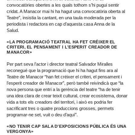
convocatòries obertes a les quals tothom s’hi pugui sentir
cridat. A Manacor mai hi ha hagut una convocatòria oberta al
Teatre”, insistia la cantant, en una taula moderada per la
periodista i redactora en cap d’aquesta casa Anna de la
Salud.
«LA PROGRAMACIÓ TEATRAL HA FET CRÉIXER EL
CRITERI, EL PENSAMENT I L’ESPERIT CREADOR DE
MANACOR»
Per part seva l’actor i director teatral Salvador Miralles
reconegué que la programació que hi ha hagut fins ara al
Teatre de Manacor “han fet créixer el criteri, el pensament i
l’esperit creador de Manacor”, però també reivindicà que “la
nova persona que entri a la gerència del teatre “ha de tenir
una idea clara de crear teixit cultural, crear ecosistema, donar
vida a tots els creadors del territori, i això es podria fer
sacrificant tres o quatre produccions grosses, permets
programar-ne set, vuit o deu d’aquí”.
«NO TENIR CAP SALA D’EXPOSICIONS PÚBLICA ÉS UNA
VERGONYA»