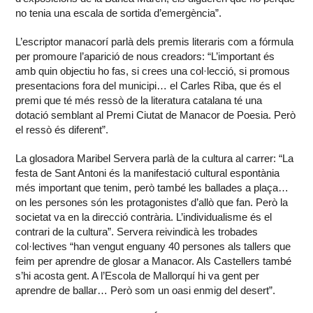
no tenia una escala de sortida d’emergència”.
L’escriptor manacorí parlà dels premis literaris com a fórmula
per promoure l’aparició de nous creadors: “L’important és
amb quin objectiu ho fas, si crees una col·lecció, si promous
presentacions fora del municipi… el Carles Riba, que és el
premi que té més ressò de la literatura catalana té una
dotació semblant al Premi Ciutat de Manacor de Poesia. Però
el ressò és diferent”.
La glosadora Maribel Servera parlà de la cultura al carrer: “La
festa de Sant Antoni és la manifestació cultural espontània
més important que tenim, però també les ballades a plaça…
on les persones són les protagonistes d’allò que fan. Però la
societat va en la direcció contrària. L’individualisme és el
contrari de la cultura”. Servera reivindicà les trobades
col·lectives “han vengut enguany 40 persones als tallers que
feim per aprendre de glosar a Manacor. Als Castellers també
s’hi acosta gent. A l’Escola de Mallorquí hi va gent per
aprendre de ballar… Però som un oasi enmig del desert”.