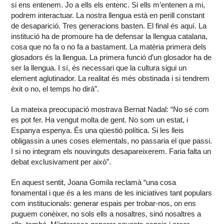
si ens entenem. Jo a ells els entenc. Si ells m’entenen a mi,
podrem interactuar. La nostra llengua està en perill constant
de desaparició. Tres generacions basten. El final és aquí. La
institució ha de promoure ha de defensar la llengua catalana,
cosa que no fa o no fa a bastament. La matèria primera dels
glosadors és la llengua. La primera funció d’un glosador ha de
ser la llengua. I sí, és necessari que la cultura sigui un
element aglutinador. La realitat és més obstinada i si tendrem
èxit o no, el temps ho dirà”.
La mateixa preocupació mostrava Bernat Nadal: “No sé com
es pot fer. Ha vengut molta de gent. No som un estat, i
Espanya espenya. És una qüestió política. Si les lleis
obligassin a unes coses elementals, no passaria el que passi.
I si no integram els nouvinguts desapareixerem. Faria falta un
debat exclusivament per això”.
En aquest sentit, Joana Gomila reclamà “una cosa
fonamental i que és a les mans de les iniciatives tant populars
com institucionals: generar espais per trobar-nos, on ens
puguem conèixer, no sols ells a nosaltres, sinó nosaltres a