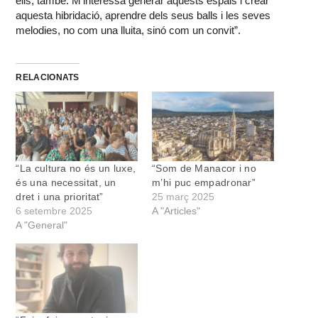
ells, també. M’interessa generar aquests espais i crear
aquesta hibridació, aprendre dels seus balls i les seves
melodies, no com una lluita, sinó com un convit”.
RELACIONATS
“La cultura no és un luxe,
“Som de Manacor i no
és una necessitat, un
m’hi puc empadronar”
dret i una prioritat”
25 març 2025
6 setembre 2025
A "Articles"
A "General"