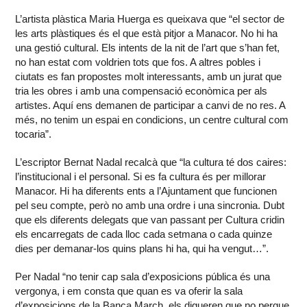
L’artista plàstica Maria Huerga es queixava que “el sector de
les arts plàstiques és el que està pitjor a Manacor. No hi ha
una gestió cultural. Els intents de la nit de l’art que s’han fet,
no han estat com voldrien tots que fos. A altres pobles i
ciutats es fan propostes molt interessants, amb un jurat que
tria les obres i amb una compensació econòmica per als
artistes. Aquí ens demanen de participar a canvi de no res. A
més, no tenim un espai en condicions, un centre cultural com
tocaria”.
L’escriptor Bernat Nadal recalcà que “la cultura té dos caires:
l’institucional i el personal. Si es fa cultura és per millorar
Manacor. Hi ha diferents ents a l’Ajuntament que funcionen
pel seu compte, però no amb una ordre i una sincronia. Dubt
que els diferents delegats que van passant per Cultura cridin
els encarregats de cada lloc cada setmana o cada quinze
dies per demanar-los quins plans hi ha, qui ha vengut…”.
Per Nadal “no tenir cap sala d’exposicions pública és una
vergonya, i em consta que quan es va oferir la sala
d’exposicions de la Banca March, els digueren que no perque