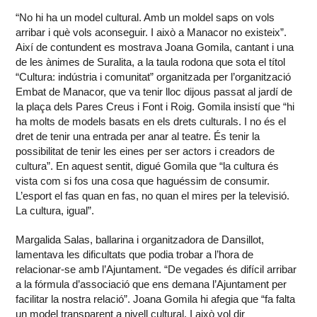
“No hi ha un model cultural. Amb un moldel saps on vols
arribar i què vols aconseguir. I això a Manacor no existeix”.
Així de contundent es mostrava Joana Gomila, cantant i una
de les ànimes de Suralita, a la taula rodona que sota el títol
“Cultura: indústria i comunitat” organitzada per l’organització
Embat de Manacor, que va tenir lloc dijous passat al jardí de
la plaça dels Pares Creus i Font i Roig. Gomila insistí que “hi
ha molts de models basats en els drets culturals. I no és el
dret de tenir una entrada per anar al teatre. És tenir la
possibilitat de tenir les eines per ser actors i creadors de
cultura”. En aquest sentit, digué Gomila que “la cultura és
vista com si fos una cosa que haguéssim de consumir.
L’esport el fas quan en fas, no quan el mires per la televisió.
La cultura, igual”.
Margalida Salas, ballarina i organitzadora de Dansillot,
lamentava les dificultats que podia trobar a l’hora de
relacionar-se amb l’Ajuntament. “De vegades és difícil arribar
a la fórmula d’associació que ens demana l’Ajuntament per
facilitar la nostra relació”. Joana Gomila hi afegia que “fa falta
un model transparent a nivell cultural. I això vol dir