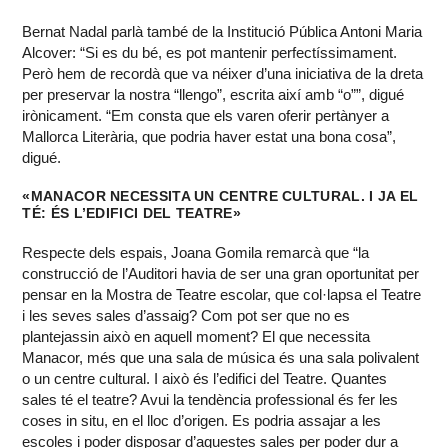
Bernat Nadal parlà també de la Institució Pública Antoni Maria
Alcover: “Si es du bé, es pot mantenir perfectíssimament.
Però hem de recordà que va néixer d’una iniciativa de la dreta
per preservar la nostra “llengo”, escrita així amb “o””, digué
irònicament. “Em consta que els varen oferir pertànyer a
Mallorca Literària, que podria haver estat una bona cosa”,
digué.
«MANACOR NECESSITA UN CENTRE CULTURAL. I JA EL
TÉ: ÉS L’EDIFICI DEL TEATRE»
Respecte dels espais, Joana Gomila remarcà que “la
construcció de l’Auditori havia de ser una gran oportunitat per
pensar en la Mostra de Teatre escolar, que col·lapsa el Teatre
i les seves sales d’assaig? Com pot ser que no es
plantejassin això en aquell moment? El que necessita
Manacor, més que una sala de música és una sala polivalent
o un centre cultural. I això és l’edifici del Teatre. Quantes
sales té el teatre? Avui la tendència professional és fer les
coses in situ, en el lloc d’origen. Es podria assajar a les
escoles i poder disposar d’aquestes sales per poder dur a