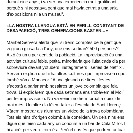
durant cinc anys, i va ser una experiència molt gratificant,
perquè s’hi acostava gent que mai havia entrat a una sala
d’exposicions ni a un museu”.
«LA NOSTRA LLENGUA ESTÀ EN PERILL CONSTANT DE
DESAPARICIÓ, TRES GENERACIONS BASTEN…»
Maribel Servera alertà que “si treim comptes de la gent que
vegi una glosada a l’any, què ens sortiran? 500 persones?
Això és un u per cent de la població. La improvisació és una
activitat cultural feble, petita, minoritària que lluita cada dia per
sobreviure davant yotubers, instagramers i sèries de Netflix”.
Servera explicà que hi ha altres cultures que improvisen i que
també són a Manacor. “A una glosada de fires i festes
s’acostà a parlar amb nosaltres un jove colombià que feia
trova. Li explicàrem que cada setmana ens trobàvem al Molí
per fer improvisació. No va venir i no hem tornat a coincidir
mai més. Un altre dia fèiem taller a l’escola de Sant Llorenç.
Vàrem mostrar als alumnes un vídeo de la trova colombiana.
Tots els nins d’origen colombià la coneixien. Un dels nins ens
digué que feien cada any un concurs a un bar de Cala Millor. I
hi aniré, per veure com és. Però el cas és que podrem actuar