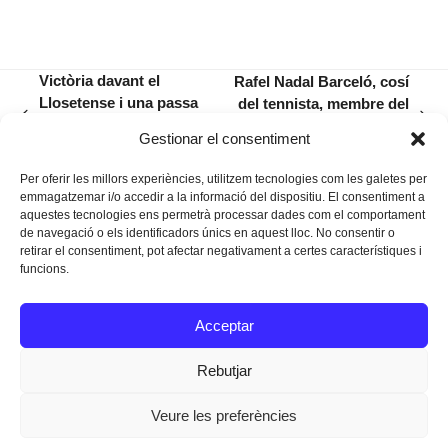
Victòria davant el
Rafel Nadal Barceló, cosí
Llosetense i una passa
del tennista, membre del
previous
next
més cap al somni de
Comitè Executiu del PP
Gestionar el consentiment
post:
post:
l’ascens
Balear
Per oferir les millors experiències, utilitzem tecnologies com les galetes per
emmagatzemar i/o accedir a la informació del dispositiu. El consentiment a
aquestes tecnologies ens permetrà processar dades com el comportament
de navegació o els identificadors únics en aquest lloc. No consentir o
retirar el consentiment, pot afectar negativament a certes característiques i
funcions.
Instagram
Facebook
Twitter
Acceptar
Texts Legals
Rebutjar
Veure les preferències
Dissenyat a
Ideograma