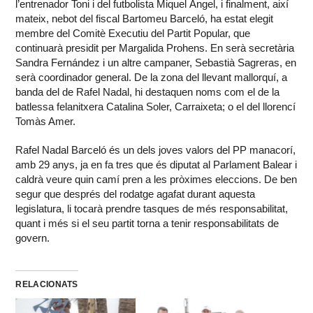
l’entrenador Toni i del futbolista Miquel Àngel, i finalment, així
mateix, nebot del fiscal Bartomeu Barceló, ha estat elegit
membre del Comitè Executiu del Partit Popular, que
continuarà presidit per Margalida Prohens. En serà secretària
Sandra Fernández i un altre campaner, Sebastià Sagreras, en
serà coordinador general. De la zona del llevant mallorquí, a
banda del de Rafel Nadal, hi destaquen noms com el de la
batlessa felanitxera Catalina Soler, Carraixeta; o el del llorencí
Tomàs Amer.
Rafel Nadal Barceló és un dels joves valors del PP manacorí,
amb 29 anys, ja en fa tres que és diputat al Parlament Balear i
caldrà veure quin camí pren a les pròximes eleccions. De ben
segur que després del rodatge agafat durant aquesta
legislatura, li tocarà prendre tasques de més responsabilitat,
quant i més si el seu partit torna a tenir responsabilitats de
govern.
RELACIONATS