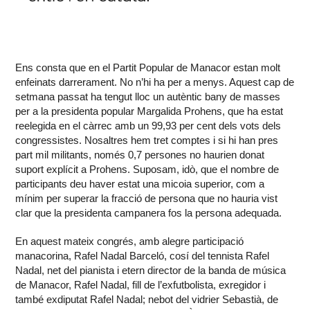
Ens consta que en el Partit Popular de Manacor estan molt
enfeinats darrerament. No n’hi ha per a menys. Aquest cap de
setmana passat ha tengut lloc un autèntic bany de masses
per a la presidenta popular Margalida Prohens, que ha estat
reelegida en el càrrec amb un 99,93 per cent dels vots dels
congressistes. Nosaltres hem tret comptes i si hi han pres
part mil militants, només 0,7 persones no haurien donat
suport explícit a Prohens. Suposam, idò, que el nombre de
participants deu haver estat una micoia superior, com a
mínim per superar la fracció de persona que no hauria vist
clar que la presidenta campanera fos la persona adequada.
En aquest mateix congrés, amb alegre participació
manacorina, Rafel Nadal Barceló, cosí del tennista Rafel
Nadal, net del pianista i etern director de la banda de música
de Manacor, Rafel Nadal, fill de l’exfutbolista, exregidor i
també exdiputat Rafel Nadal; nebot del vidrier Sebastià, de