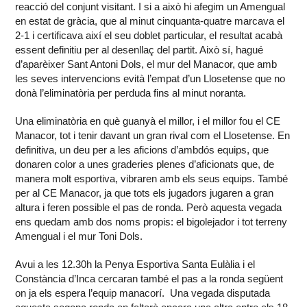
reacció del conjunt visitant. I si a això hi afegim un Amengual
en estat de gràcia, que al minut cinquanta-quatre marcava el
2-1 i certificava així el seu doblet particular, el resultat acabà
essent definitiu per al desenllaç del partit. Això sí, hagué
d’aparèixer Sant Antoni Dols, el mur del Manacor, que amb
les seves intervencions evità l’empat d’un Llosetense que no
donà l’eliminatòria per perduda fins al minut noranta.
Una eliminatòria en què guanyà el millor, i el millor fou el CE
Manacor, tot i tenir davant un gran rival com el Llosetense. En
definitiva, un deu per a les aficions d’ambdós equips, que
donaren color a unes graderies plenes d’aficionats que, de
manera molt esportiva, vibraren amb els seus equips. També
per al CE Manacor, ja que tots els jugadors jugaren a gran
altura i feren possible el pas de ronda. Però aquesta vegada
ens quedam amb dos noms propis: el bigolejador i tot terreny
Amengual i el mur Toni Dols.
Avui a les 12.30h la Penya Esportiva Santa Eulàlia i el
Constància d’Inca cercaran també el pas a la ronda següent
on ja els espera l’equip manacorí. Una vegada disputada