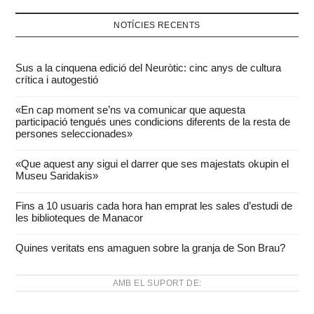
NOTÍCIES RECENTS
Sus a la cinquena edició del Neuròtic: cinc anys de cultura
crítica i autogestió
«En cap moment se’ns va comunicar que aquesta
participació tengués unes condicions diferents de la resta de
persones seleccionades»
«Que aquest any sigui el darrer que ses majestats okupin el
Museu Saridakis»
Fins a 10 usuaris cada hora han emprat les sales d’estudi de
les biblioteques de Manacor
Quines veritats ens amaguen sobre la granja de Son Brau?
AMB EL SUPORT DE: