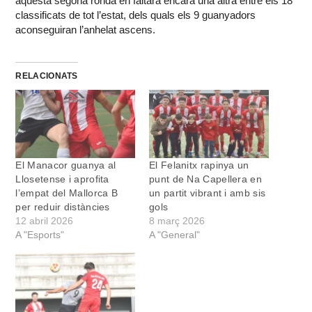
aquesta segona ronda en faltarà encara una altra entre els 18
classificats de tot l’estat, dels quals els 9 guanyadors
aconseguiran l’anhelat ascens.
RELACIONATS
El Manacor guanya al
El Felanitx rapinya un
Llosetense i aprofita
punt de Na Capellera en
l’empat del Mallorca B
un partit vibrant i amb sis
per reduir distàncies
gols
12 abril 2026
8 març 2026
A "Esports"
A "General"