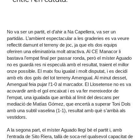
No va ser un partit, el d’ahir a Na Capellera, va ser un
partidàs. L’ambient espectacular a les graderies es va veure
reflectit damunt el terreny de joc, ja que els dos equips
oferiren una eliminatòria molt atractiva. Al CE Manacor li
bastava l’empat final per passar ronda, però el míster Aguado
no es guardà res ni especulà amb el resultat, traient el millor
onze possible. El matx fou igualat i molt disputat, i es decidí
amb els dos gols del tot terreny Amengual. Al minut desset,
Amengual feia pujar l’1-0 al marcador. El Llosetense no es va
acovardir amb el gol encaixat i es va fer mereixedor de
l’empat, una igualada que arribà al límit del descans per
mediació de Matías Gómez, que encertà a superar Toni Dols
amb una subtil vaselina (1-1), resultat amb què s’arribà als
vestidors.
A la segona part, el míster Aguado llegí bé el partit i, amb
l’entrada de Sito Riera, tallà de soca-rel qualsevol capacitat de