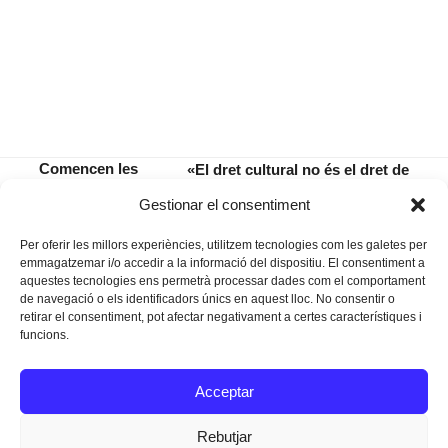
Comencen les
«El dret cultural no és el dret de
vacances, dels
tenir una entrada per anar al
previous
next
Gestionar el consentiment
altres
teatre»
post:
post:
Per oferir les millors experiències, utilitzem tecnologies com les galetes per
emmagatzemar i/o accedir a la informació del dispositiu. El consentiment a
aquestes tecnologies ens permetrà processar dades com el comportament
de navegació o els identificadors únics en aquest lloc. No consentir o
retirar el consentiment, pot afectar negativament a certes característiques i
funcions.
Instagram
Facebook
Twitter
Acceptar
Texts Legals
Rebutjar