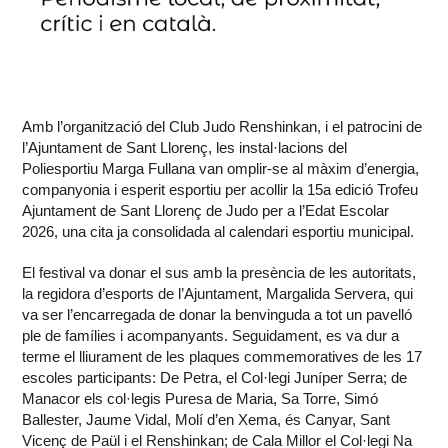
Amb l’organització del Club Judo Renshinkan, i el patrocini de
l’Ajuntament de Sant Llorenç, les instal·lacions del
Poliesportiu Marga Fullana van omplir-se al màxim d’energia,
companyonia i esperit esportiu per acollir la 15a edició Trofeu
Ajuntament de Sant Llorenç de Judo per a l’Edat Escolar
2026, una cita ja consolidada al calendari esportiu municipal.
El festival va donar el sus amb la presència de les autoritats,
la regidora d’esports de l’Ajuntament, Margalida Servera, qui
va ser l’encarregada de donar la benvinguda a tot un pavelló
ple de famílies i acompanyants. Seguidament, es va dur a
terme el lliurament de les plaques commemoratives de les 17
escoles participants: De Petra, el Col·legi Juníper Serra; de
Manacor els col·legis Puresa de Maria, Sa Torre, Simó
Ballester, Jaume Vidal, Molí d’en Xema, és Canyar, Sant
Vicenç de Paül i el Renshinkan; de Cala Millor el Col·legi Na