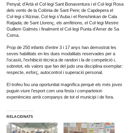
Penyal; d’Artà el Col·legi Sant Bonaventura i el Col·legi Rosa
dels vents de la Colònia de Sant Pere; de Capdepera el
Col·legi s’Alzinar, Col·legi s’Auba i el Renshinkan de Cala
Ratjada; de Sant Llorenç, els amfitrions, el Col·legi Mestre
Guillem Galmés i finalment el Col·legi Punta d’Amer de Sa
Coma.
Prop de 250 infants d’entre 3 i 17 anys han demostrat les
seves habilitats en les dues modalitats reservades per a
l’ocasió, l’exhibició tècnica de randori i la de competició i,
sobretot, els valors que fan del judo una disciplina exemplar:
respecte, esforç, autocontrol i superació personal.
El trofeu fou una oportunitat magnífica perquè els més joves
puguin viure l’esport com una festa i comparteixin
experiències amb companys de tot el municipi i de fora.
RELACIONATS