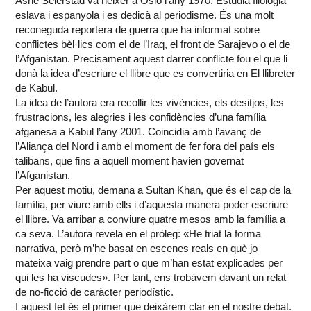
Åsne Seierstad va néixer a Oslo l’any 1970. Estudià filologia
eslava i espanyola i es dedicà al periodisme. És una molt
reconeguda reportera de guerra que ha informat sobre
conflictes bèl·lics com el de l’Iraq, el front de Sarajevo o el de
l’Afganistan. Precisament aquest darrer conflicte fou el que li
donà la idea d’escriure el llibre que es convertiria en El llibreter
de Kabul.
La idea de l’autora era recollir les vivències, els desitjos, les
frustracions, les alegries i les confidències d’una família
afganesa a Kabul l’any 2001. Coincidia amb l’avanç de
l’Aliança del Nord i amb el moment de fer fora del país els
talibans, que fins a aquell moment havien governat
l’Afganistan.
Per aquest motiu, demana a Sultan Khan, que és el cap de la
família, per viure amb ells i d’aquesta manera poder escriure
el llibre. Va arribar a conviure quatre mesos amb la família a
ca seva. L’autora revela en el pròleg: «He triat la forma
narrativa, però m’he basat en escenes reals en què jo
mateixa vaig prendre part o que m’han estat explicades per
qui les ha viscudes». Per tant, ens trobàvem davant un relat
de no-ficció de caràcter periodístic.
I aquest fet és el primer que deixàrem clar en el nostre debat.