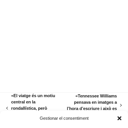
«El viatge és un motiu
«Tennessee Williams
central en la
pensava en imatges a
next
rondallística, però
l’hora d’escriure i això es
previous
post:
també en la literatura
veu en aquest espectacle»
post:
Gestionar el consentiment
universal»