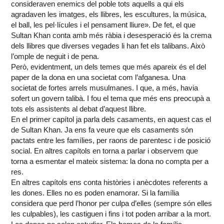
consideraven enemics del poble tots aquells a qui els
agradaven les imatges, els llibres, les escultures, la música,
el ball, les pel·lícules i el pensament lliure». De fet, el que
Sultan Khan conta amb més ràbia i desesperació és la crema
dels llibres que diverses vegades li han fet els talibans. Això
l’omple de neguit i de pena.
Però, evidentment, un dels temes que més apareix és el del
paper de la dona en una societat com l’afganesa. Una
societat de fortes arrels musulmanes. I que, a més, havia
sofert un govern talibà. I fou el tema que més ens preocupà a
tots els assistents al debat d’aquest llibre.
En el primer capítol ja parla dels casaments, en aquest cas el
de Sultan Khan. Ja ens fa veure que els casaments són
pactats entre les famílies, per raons de parentesc i de posició
social. En altres capítols en torna a parlar i observem que
torna a esmentar el mateix sistema: la dona no compta per a
res.
En altres capítols ens conta històries i anècdotes referents a
les dones. Elles no es poden enamorar. Si la família
considera que perd l’honor per culpa d’elles (sempre són elles
les culpables), les castiguen i fins i tot poden arribar a la mort.