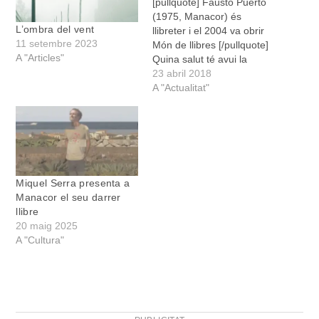
[pullquote] Fausto Puerto
(1975, Manacor) és
L’ombra del vent
llibreter i el 2004 va obrir
11 setembre 2023
Món de llibres [/pullquote]
A "Articles"
Quina salut té avui la
lectura? Hi ha lectors com
23 abril 2018
sempre, o n'hi ha menys?
A "Actualitat"
Fa quinze anys que vàrem
obrir la llibreria i consider
que de llavors ençà la
qualitat de les lectures…
Miquel Serra presenta a
Manacor el seu darrer
llibre
20 maig 2025
A "Cultura"