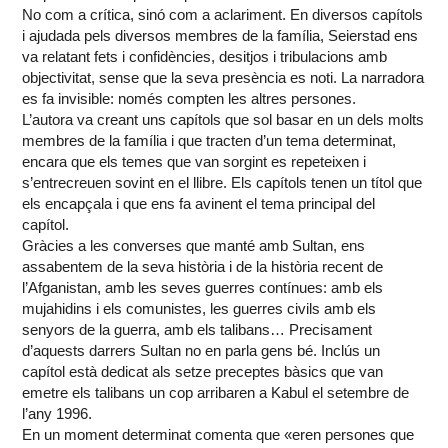
No com a crítica, sinó com a aclariment. En diversos capítols
i ajudada pels diversos membres de la família, Seierstad ens
va relatant fets i confidències, desitjos i tribulacions amb
objectivitat, sense que la seva presència es noti. La narradora
es fa invisible: només compten les altres persones.
L’autora va creant uns capítols que sol basar en un dels molts
membres de la família i que tracten d’un tema determinat,
encara que els temes que van sorgint es repeteixen i
s’entrecreuen sovint en el llibre. Els capítols tenen un títol que
els encapçala i que ens fa avinent el tema principal del
capítol.
Gràcies a les converses que manté amb Sultan, ens
assabentem de la seva història i de la història recent de
l’Afganistan, amb les seves guerres contínues: amb els
mujahidins i els comunistes, les guerres civils amb els
senyors de la guerra, amb els talibans… Precisament
d’aquests darrers Sultan no en parla gens bé. Inclús un
capítol està dedicat als setze preceptes bàsics que van
emetre els talibans un cop arribaren a Kabul el setembre de
l’any 1996.
En un moment determinat comenta que «eren persones que