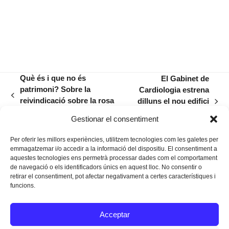
Què és i que no és
El Gabinet de
patrimoni? Sobre la
Cardiologia estrena
previous
reivindicació sobre la rosa
dilluns el nou edifici
next
post:
dels vents de sa Torre
ambulatori de
post:
Gestionar el consentiment
l’Hospital
Per oferir les millors experiències, utilitzem tecnologies com les galetes per
emmagatzemar i/o accedir a la informació del dispositiu. El consentiment a
aquestes tecnologies ens permetrà processar dades com el comportament
de navegació o els identificadors únics en aquest lloc. No consentir o
retirar el consentiment, pot afectar negativament a certes característiques i
funcions.
Instagram
Facebook
Twitter
Acceptar
Texts Legals