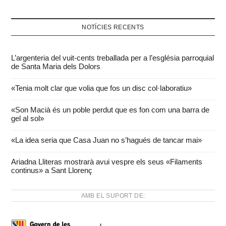
NOTÍCIES RECENTS
L’argenteria del vuit-cents treballada per a l’església parroquial
de Santa Maria dels Dolors
«Tenia molt clar que volia que fos un disc col·laboratiu»
«Son Macià és un poble perdut que es fon com una barra de
gel al sol»
«La idea seria que Casa Juan no s’hagués de tancar mai»
Ariadna Lliteras mostrarà avui vespre els seus «Filaments
continus» a Sant Llorenç
AMB EL SUPORT DE: