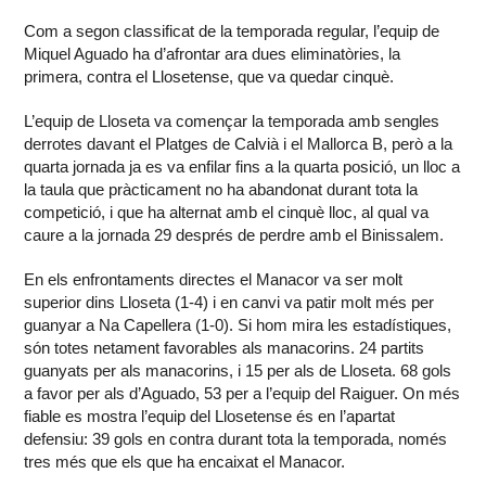
Com a segon classificat de la temporada regular, l’equip de
Miquel Aguado ha d’afrontar ara dues eliminatòries, la
primera, contra el Llosetense, que va quedar cinquè.
L’equip de Lloseta va començar la temporada amb sengles
derrotes davant el Platges de Calvià i el Mallorca B, però a la
quarta jornada ja es va enfilar fins a la quarta posició, un lloc a
la taula que pràcticament no ha abandonat durant tota la
competició, i que ha alternat amb el cinquè lloc, al qual va
caure a la jornada 29 després de perdre amb el Binissalem.
En els enfrontaments directes el Manacor va ser molt
superior dins Lloseta (1-4) i en canvi va patir molt més per
guanyar a Na Capellera (1-0). Si hom mira les estadístiques,
són totes netament favorables als manacorins. 24 partits
guanyats per als manacorins, i 15 per als de Lloseta. 68 gols
a favor per als d’Aguado, 53 per a l’equip del Raiguer. On més
fiable es mostra l’equip del Llosetense és en l’apartat
defensiu: 39 gols en contra durant tota la temporada, només
tres més que els que ha encaixat el Manacor.