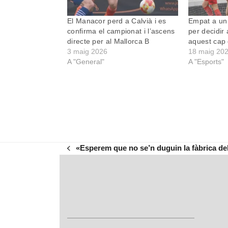
El Manacor perd a Calvià i es
Empat a un g
confirma el campionat i l’ascens
per decidir
directe per al Mallorca B
aquest cap
3 maig 2026
18 maig 20
A "General"
A "Esports"
«Esperem que no se’n duguin la fàbrica del
previous
post: