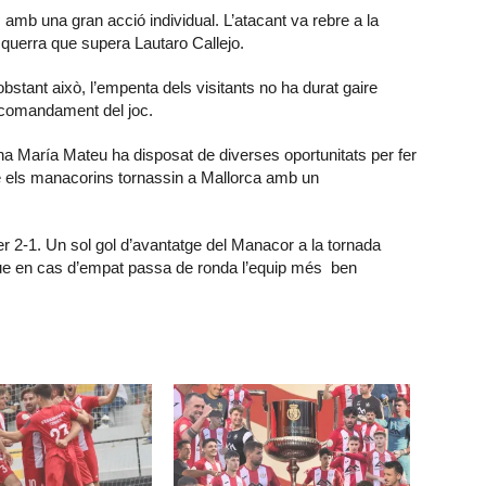
 amb una gran acció individual. L’atacant va rebre a la
esquerra que supera Lautaro Callejo.
 obstant això, l’empenta dels visitants no ha durat gaire
l comandament del joc.
Ana María Mateu ha disposat de diverses oportunitats per fer
que els manacorins tornassin a Mallorca amb un
er 2-1. Un sol gol d’avantatge del Manacor a la tornada
s que en cas d’empat passa de ronda l’equip més ben