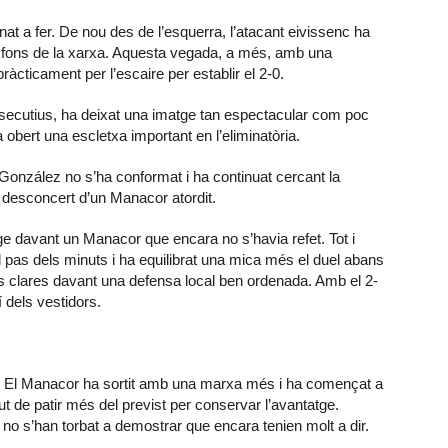
t a fer. De nou des de l’esquerra, l’atacant eivissenc ha
al fons de la xarxa. Aquesta vegada, a més, amb una
ràcticament per l’escaire per establir el 2-0.
secutius, ha deixat una imatge tan espectacular com poc
 obert una escletxa important en l’eliminatòria.
 González no s’ha conformat i ha continuat cercant la
 el desconcert d’un Manacor atordit.
ge davant un Manacor que encara no s’havia refet. Tot i
l pas dels minuts i ha equilibrat una mica més el duel abans
 clares davant una defensa local ben ordenada. Amb el 2-
 dels vestidors.
tit. El Manacor ha sortit amb una marxa més i ha començat a
ut de patir més del previst per conservar l’avantatge.
 no s’han torbat a demostrar que encara tenien molt a dir.