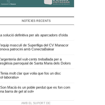
NOTÍCIES RECENTS
a solució definitiva per als aparcadors d’oïda
’equip masculí de Superlliga del CV Manacor
enova patrocini amb ConectaBalear
’argenteria del vuit-cents treballada per a
’església parroquial de Santa Maria dels Dolors
Tenia molt clar que volia que fos un disc
ol·laboratiu»
Son Macià és un poble perdut que es fon com
na barra de gel al sol»
AMB EL SUPORT DE: