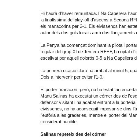
Hi haurà d’haver remuntada. I Na Capellera haurà
la finalíssima del play-off d’ascens a Segona R
els manacorins per 2-1. Els eivissencs han estat
autor dels dos gols locals amb dos llançaments d
La Penya ha començat dominant la pilota i porta
regular del grup XI de Tercera RFEF, ha optat d
escalivat per aquell dolorós 0-5 a Na Capellera 
La primera ocasió clara ha arribat al minut 5, qua
Dols a intervenir per evitar l’1-0.
El porter manacorí, però, no ha estat tan encerta
Manu Salinas ha executat un córner des de l’esq
defensor visitant i ha acabat entrant a la porteri
eivissencs, no ha aconseguit imposar-se dins l’àre
l’eufòria a les graderies, mentre el porter del Ma
considerat punible.
Salinas repeteix des del córner