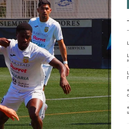
L
L
r
L
l
«
c
«
u