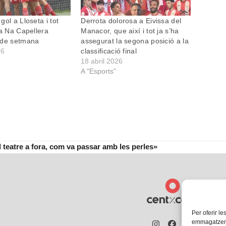
ol a Lloseta i tot
Derrota dolorosa a Eivissa del
 a Na Capellera
Manacor, que així i tot ja s’ha
 de setmana
assegurat la segona posició a la
26
classificació final
18 abril 2026
A "Esports"
 teatre a fora, com va passar amb les perles»
Per oferir le
emmagatzemar