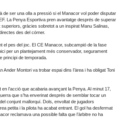
 de ser una olla a pressió si el Manacor vol poder disputar
FEF. La Penya Esportiva pren avantatge després de superar
 superiors, gràcies sobretot a un inspirat Manu Salinas,
irectes des del córner.
nt el pes del joc. El CE Manacor, subcampió de la fase
’inici per un plantejament més conservador, segurament
de principi de temporada.
n Ander Montori va trobar espai dins l’àrea i ha obligat Toni
t en l’acció que acabaria avançant la Penya. Al minut 17,
uerra que s’ha enverinat després de semblar tocar un
a del conjunt mallorquí. Dols, envoltat de jugadors
a petita i la pilota ha acabat entrant. El gol ha desfermat
nacor reclamava una possible falta que l’àrbitre no ha