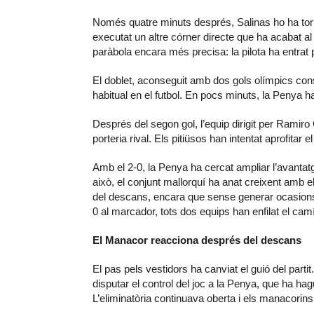
Només quatre minuts després, Salinas ho ha torna
executat un altre córner directe que ha acabat 
paràbola encara més precisa: la pilota ha entrat p
El doblet, aconseguit amb dos gols olímpics con
habitual en el futbol. En pocs minuts, la Penya ha
Després del segon gol, l’equip dirigit per Ramiro
porteria rival. Els pitiüsos han intentat aprofitar
Amb el 2-0, la Penya ha cercat ampliar l’avantat
això, el conjunt mallorquí ha anat creixent amb e
del descans, encara que sense generar ocasions
0 al marcador, tots dos equips han enfilat el camí
El Manacor reacciona després del descans
El pas pels vestidors ha canviat el guió del par
disputar el control del joc a la Penya, que ha hag
L’eliminatòria continuava oberta i els manacorins