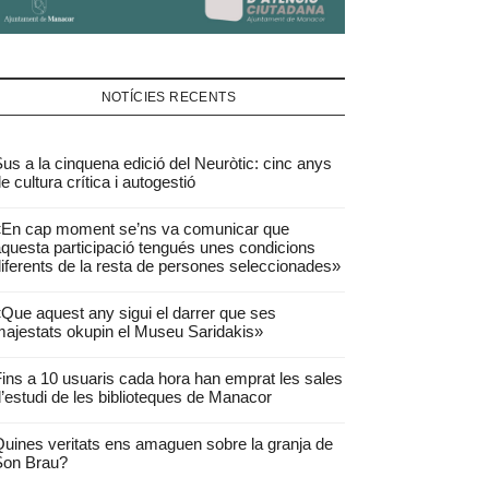
NOTÍCIES RECENTS
us a la cinquena edició del Neuròtic: cinc anys
e cultura crítica i autogestió
«En cap moment se’ns va comunicar que
questa participació tengués unes condicions
iferents de la resta de persones seleccionades»
Que aquest any sigui el darrer que ses
ajestats okupin el Museu Saridakis»
ins a 10 usuaris cada hora han emprat les sales
’estudi de les biblioteques de Manacor
uines veritats ens amaguen sobre la granja de
Son Brau?