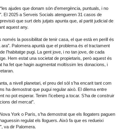
 “les ajudes que donam són d’emergència, puntuals, i no
s”. El 2025 a Serveis Socials atengueren 31 casos de
isió que surt dels jutjats apunta que, al partit judicial de
nt aquest any.
només la possibilitat de tenir casa, el que està en perill és
za ara”. Palomera apuntà que el problema és el tractament
 de l’habitatge pugi. La gent jove, i no tan jove, de cada
tge. Hem estat una societat de propietaris, però aquest és
at ha fet que hagin augmentat moltíssim les donacions, i
etaran.
, a nivell planetari, el preu del sòl s’ha encarit tant com
ens ha demostrat que pugui regular això. El dilema entre
ent no pot esperar. Tenim l’iceberg a tocar. S’ha de construir
cions del mercat”.
ova York o París, s’ha demostrat que els llogaters paguen
aguessin regulat els lloguers. Això fa que es redueixi
”, va dir Palomera.