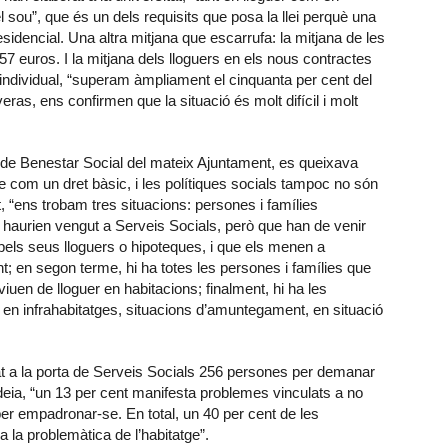
l sou”, que és un dels requisits que posa la llei perquè una
sidencial. Una altra mitjana que escarrufa: la mitjana de les
57 euros. I la mitjana dels lloguers en els nous contractes
individual, “superam àmpliament el cinquanta per cent del
veras, ens confirmen que la situació és molt difícil i molt
 de Benestar Social del mateix Ajuntament, es queixava
ge com un dret bàsic, i les polítiques socials tampoc no són
t, “ens trobam tres situacions: persones i famílies
 haurien vengut a Serveis Socials, però que han de venir
els seus lloguers o hipoteques, i que els menen a
t; en segon terme, hi ha totes les persones i famílies que
iuen de lloguer en habitacions; finalment, hi ha les
 en infrahabitatges, situacions d’amuntegament, en situació
tat a la porta de Serveis Socials 256 persones per demanar
deia, “un 13 per cent manifesta problemes vinculats a no
s per empadronar-se. En total, un 40 per cent de les
 la problemàtica de l’habitatge”.