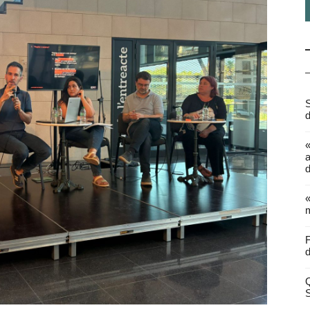
S
d
a
d
«
m
F
d
Q