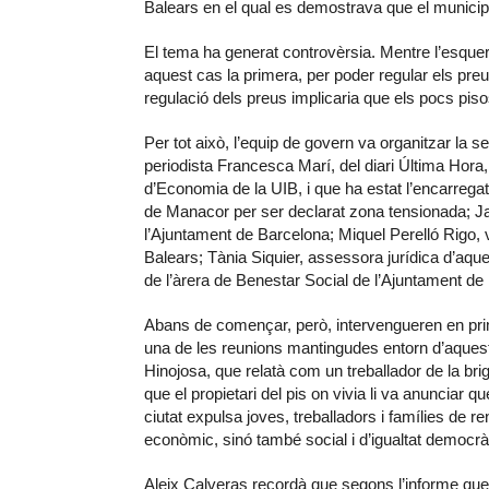
Balears en el qual es demostrava que el municipi
El tema ha generat controvèrsia. Mentre l’esqu
aquest cas la primera, per poder regular els pre
regulació dels preus implicaria que els pocs pisos
Per tot això, l’equip de govern va organitzar la
periodista Francesca Marí, del diari Última Hora,
d’Economia de la UIB, i que ha estat l’encarregat
de Manacor per ser declarat zona tensionada; Jai
l’Ajuntament de Barcelona; Miquel Perelló Rigo, v
Balears; Tània Siquier, assessora jurídica d’aqu
de l’àrera de Benestar Social de l’Ajuntament d
Abans de començar, però, intervengueren en prim
una de les reunions mantingudes entorn d’aquest
Hinojosa, que relatà com un treballador de la bri
que el propietari del pis on vivia li va anunciar q
ciutat expulsa joves, treballadors i famílies de 
econòmic, sinó també social i d’igualtat democràt
Aleix Calveras recordà que segons l’informe que h