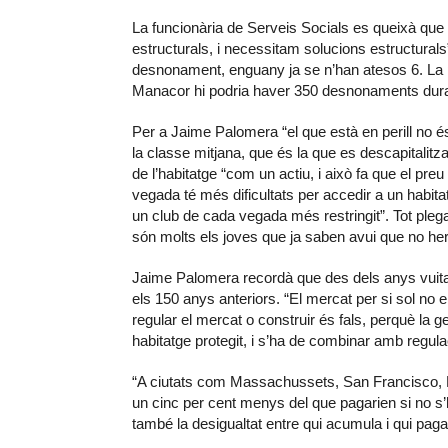
La funcionària de Serveis Socials es queixà que
estructurals, i necessitam solucions estructural
desnonament, enguany ja se n’han atesos 6. La prev
Manacor hi podria haver 350 desnonaments dura
Per a Jaime Palomera “el que està en perill no és 
la classe mitjana, que és la que es descapitalit
de l’habitatge “com un actiu, i això fa que el preu
vegada té més dificultats per accedir a un habita
un club de cada vegada més restringit”. Tot pleg
són molts els joves que ja saben avui que no her
Jaime Palomera recordà que des dels anys vuitanta
els 150 anys anteriors. “El mercat per si sol no 
regular el mercat o construir és fals, perquè la g
habitatge protegit, i s’ha de combinar amb regula
“A ciutats com Massachussets, San Francisco, N
un cinc per cent menys del que pagarien si no s’h
també la desigualtat entre qui acumula i qui paga