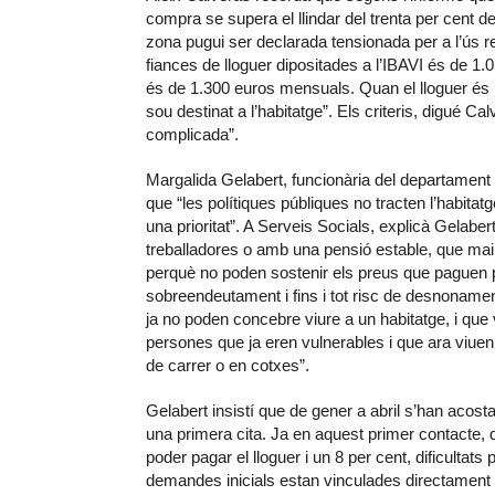
compra se supera el llindar del trenta per cent de
zona pugui ser declarada tensionada per a l’ús re
fiances de lloguer dipositades a l’IBAVI és de 1.0
és de 1.300 euros mensuals. Quan el lloguer és 
sou destinat a l’habitatge”. Els criteris, digué Cal
complicada”.
Margalida Gelabert, funcionària del departament
que “les polítiques públiques no tracten l’habitat
una prioritat”. A Serveis Socials, explicà Gelaber
treballadores o amb una pensió estable, que mai
perquè no poden sostenir els preus que paguen p
sobreendeutament i fins i tot risc de desnonamen
ja no poden concebre viure a un habitatge, i que v
persones que ja eren vulnerables i que ara viuen
de carrer o en cotxes”.
Gelabert insistí que de gener a abril s’han acos
una primera cita. Ja en aquest primer contacte, 
poder pagar el lloguer i un 8 per cent, dificultat
demandes inicials estan vinculades directament a