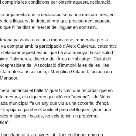
 compliria les condicions per obtenir aquesta declaració.
erra argumenta que la declaració seria una mesura més, en
us dels lloguers, la dreta afirma que precisament aquesta
 que hi ha dins el mercat del lloguer en sortissin.
 setmana passada una taula rodona que, moderada per la
 va comptar amb la participació d’Aleix Calveras, catedràtic
 d’elaborar aquest estudi que ha acompanyat la sol·licitud
me Palomeras, director de l’Àrea d’Habitatge i Ciutat de
icepresident de l’Associació d’Immobiliàries de les Illes
esta mateixa associació; i Margalida Gelabert, funcionària
e Manacor.
era instància el batle Miquel Oliver, que recordar que en
a mesura, els digueren que allò era “veneno”, i de Núria
gada municipal “fa un any que viu a una cotxeria, d’ençà
ue li apujaria gairebé el doble el preu del lloguer. Quan una
rendes mitjanes i baixes, no sols tenim un problema
ica”.
an elaborat a la universitat, “tant en lloguer com en