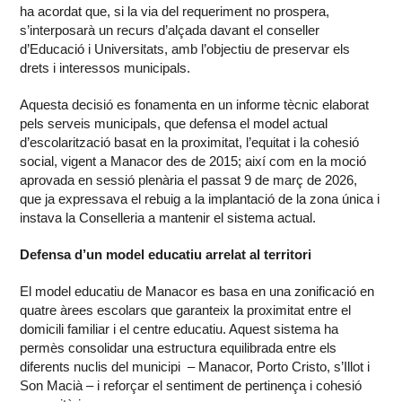
ha acordat que, si la via del requeriment no prospera,
s’interposarà un recurs d’alçada davant el conseller
d’Educació i Universitats, amb l’objectiu de preservar els
drets i interessos municipals.
Aquesta decisió es fonamenta en un informe tècnic elaborat
pels serveis municipals, que defensa el model actual
d’escolarització basat en la proximitat, l’equitat i la cohesió
social, vigent a Manacor des de 2015; així com en la moció
aprovada en sessió plenària el passat 9 de març de 2026,
que ja expressava el rebuig a la implantació de la zona única i
instava la Conselleria a mantenir el sistema actual.
Defensa d’un model educatiu arrelat al territori
El model educatiu de Manacor es basa en una zonificació en
quatre àrees escolars que garanteix la proximitat entre el
domicili familiar i el centre educatiu. Aquest sistema ha
permès consolidar una estructura equilibrada entre els
diferents nuclis del municipi – Manacor, Porto Cristo, s’Illot i
Son Macià – i reforçar el sentiment de pertinença i cohesió