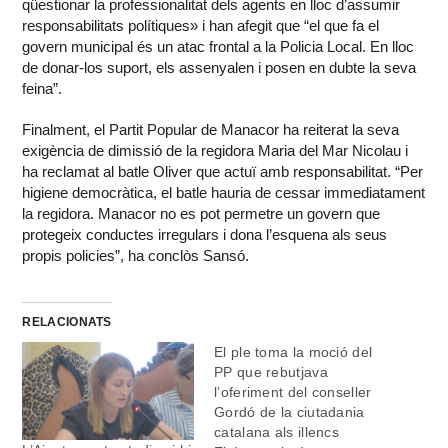
qüestionar la professionalitat dels agents en lloc d’assumir
responsabilitats polítiques» i han afegit que “el que fa el
govern municipal és un atac frontal a la Policia Local. En lloc
de donar-los suport, els assenyalen i posen en dubte la seva
feina”.
Finalment, el Partit Popular de Manacor ha reiterat la seva
exigència de dimissió de la regidora Maria del Mar Nicolau i
ha reclamat al batle Oliver que actuï amb responsabilitat. “Per
higiene democràtica, el batle hauria de cessar immediatament
la regidora. Manacor no es pot permetre un govern que
protegeix conductes irregulars i dona l’esquena als seus
propis policies”, ha conclòs Sansó.
RELACIONATS
El ple toma la moció del
PP que rebutjava
l’oferiment del conseller
Gordó de la ciutadania
catalana als illencs