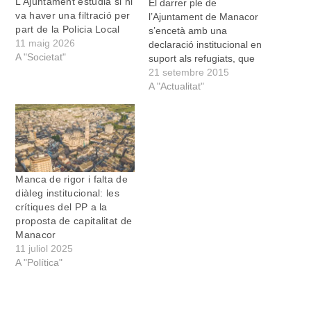
L’Ajuntament estudia si hi
El darrer ple de
va haver una filtració per
l’Ajuntament de Manacor
part de la Policia Local
s’encetà amb una
11 maig 2026
declaració institucional en
A "Societat"
suport als refugiats, que
va ser llegida per la
21 setembre 2015
regidora popular Maria Bel
A "Actualitat"
Bauzà. Bauzà especificà
que actualment a Europa
hi ha “300.000 refugiats i
immigrants en situació
d’emergència, arran de la
guerra a Síria i el…
Manca de rigor i falta de
diàleg institucional: les
crítiques del PP a la
proposta de capitalitat de
Manacor
11 juliol 2025
A "Política"