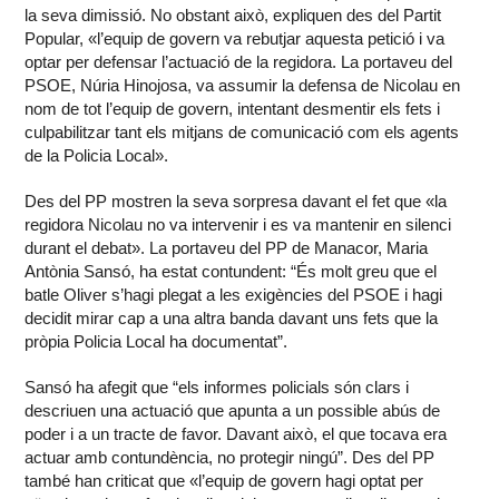
la seva dimissió. No obstant això, expliquen des del Partit
Popular, «l’equip de govern va rebutjar aquesta petició i va
optar per defensar l’actuació de la regidora. La portaveu del
PSOE, Núria Hinojosa, va assumir la defensa de Nicolau en
nom de tot l’equip de govern, intentant desmentir els fets i
culpabilitzar tant els mitjans de comunicació com els agents
de la Policia Local».
Des del PP mostren la seva sorpresa davant el fet que «la
regidora Nicolau no va intervenir i es va mantenir en silenci
durant el debat». La portaveu del PP de Manacor, Maria
Antònia Sansó, ha estat contundent: “És molt greu que el
batle Oliver s’hagi plegat a les exigències del PSOE i hagi
decidit mirar cap a una altra banda davant uns fets que la
pròpia Policia Local ha documentat”.
Sansó ha afegit que “els informes policials són clars i
descriuen una actuació que apunta a un possible abús de
poder i a un tracte de favor. Davant això, el que tocava era
actuar amb contundència, no protegir ningú”. Des del PP
també han criticat que «l’equip de govern hagi optat per