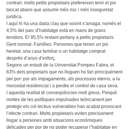
contrari: molts petits propietaris prefereixen tenir el pis
tancat abans que assumir més risc i més inseguretat
jurídica.
I aquí hi ha una dada clau que sovint s’amaga: només el
4,5% del parc d’habitatge està en mans de grans
tenidors. El 95,5% restant pertany a petits propietaris.
Gent normal. Famílies. Persones que tenen un pis
heretat, una casa familiar o un habitatge comprat
després d’anys d’esforç.
Segons un estudi de la Universitat Pompeu Fabra, el
63% dels propietaris que no lloguen ho fan principalment
per por: por als impagaments, als processos eterns, a la
morositat residencial i a perdre el control de casa seva.
I aquesta realitat té conseqüències molt greus. Perquè
moltes de les polítiques impulsades teòricament per
protegir els col·lectius vulnerables han acabat provocant
l’efecte contrari. Molts propietaris eviten precisament
llogar a persones amb situacions econòmiques
delicades per por de no poder recuperar l’habitatge en