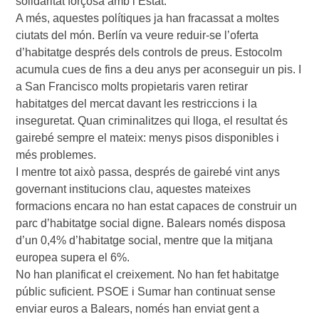
solidaritat forçosa amb l’Estat.
A més, aquestes polítiques ja han fracassat a moltes
ciutats del món. Berlín va veure reduir-se l’oferta
d’habitatge després dels controls de preus. Estocolm
acumula cues de fins a deu anys per aconseguir un pis. I
a San Francisco molts propietaris varen retirar
habitatges del mercat davant les restriccions i la
inseguretat. Quan criminalitzes qui lloga, el resultat és
gairebé sempre el mateix: menys pisos disponibles i
més problemes.
I mentre tot això passa, després de gairebé vint anys
governant institucions clau, aquestes mateixes
formacions encara no han estat capaces de construir un
parc d’habitatge social digne. Balears només disposa
d’un 0,4% d’habitatge social, mentre que la mitjana
europea supera el 6%.
No han planificat el creixement. No han fet habitatge
públic suficient. PSOE i Sumar han continuat sense
enviar euros a Balears, només han enviat gent a