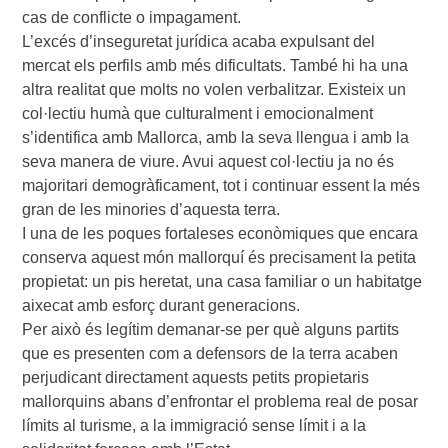
cas de conflicte o impagament.
L’excés d’inseguretat jurídica acaba expulsant del
mercat els perfils amb més dificultats. També hi ha una
altra realitat que molts no volen verbalitzar. Existeix un
col·lectiu humà que culturalment i emocionalment
s’identifica amb Mallorca, amb la seva llengua i amb la
seva manera de viure. Avui aquest col·lectiu ja no és
majoritari demogràficament, tot i continuar essent la més
gran de les minories d’aquesta terra.
I una de les poques fortaleses econòmiques que encara
conserva aquest món mallorquí és precisament la petita
propietat: un pis heretat, una casa familiar o un habitatge
aixecat amb esforç durant generacions.
Per això és legítim demanar-se per què alguns partits
que es presenten com a defensors de la terra acaben
perjudicant directament aquests petits propietaris
mallorquins abans d’enfrontar el problema real de posar
límits al turisme, a la immigració sense límit i a la