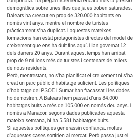
comportarà. Tot plegat incrementa encara més la pressió
demogràfica sobre unes illes que ja es troben saturades.
Balears ha crescut en prop de 320.000 habitants en
només vint anys, mentre el nombre de turistes
pràcticament s’ha duplicat. I aquestes mateixes
formacions han estat protagonistes directes del model de
creixement que ens ha duit fins aquí. Han governat 12
dels darrers 20 anys. Durant aquest temps han arribat
prop de 9 milions més de turistes i centenars de milers
de nous residents.
Però, mentrestant, no s’ha planificat el creixement ni s’ha
creat un parc públic d’habitatge suficient. Les polítiques
d’habitatge del PSOE i Sumar han fracassat i les dades
ho demostren. A Balears hem passat d’uns 84.000
habitatges buits a més de 105.000 en només deu anys. I
només a Manacor, segons dades publicades aquesta
mateixa setmana, hi ha 5.581 habitatges buits.
Si aquestes polítiques generassin confiança, moltes
d’aquestes cases sortirien al mercat. Però passa just el