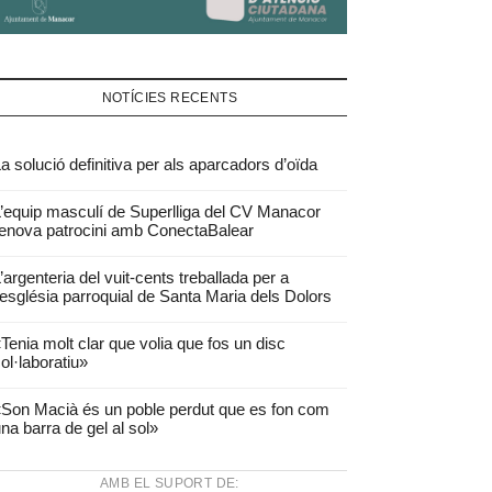
NOTÍCIES RECENTS
a solució definitiva per als aparcadors d’oïda
’equip masculí de Superlliga del CV Manacor
enova patrocini amb ConectaBalear
’argenteria del vuit-cents treballada per a
’església parroquial de Santa Maria dels Dolors
Tenia molt clar que volia que fos un disc
ol·laboratiu»
Son Macià és un poble perdut que es fon com
na barra de gel al sol»
AMB EL SUPORT DE: