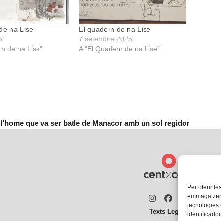
de na Lise
El quadern de na Lise
5
7 setembre 2025
rn de na Lise"
A "El Quadern de na Lise"
, l’home que va ser batle de Manacor amb un sol regidor
Per oferir le
emmagatzemar
Instagram
Facebook
Twitter
tecnologies
Texts Legals
identificador