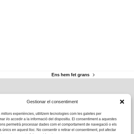
Ens hem fet grans
next
post:
Gestionar el consentiment
s millors experiències, utilitzem tecnologies com les galetes per
 i/o accedir a la informació del dispositiu. El consentiment a aquestes
 ens permetrà processar dades com el comportament de navegació o els
s únics en aquest lloc. No consentir o retirar el consentiment, pot afectar