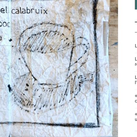
L
L
r
L
l
«
c
«
u