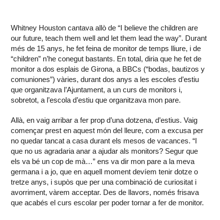
Whitney Houston cantava allò de “I believe the children are
our future, teach them well and let them lead the way”. Durant
més de 15 anys, he fet feina de monitor de temps lliure, i de
“children” n’he conegut bastants. En total, diria que he fet de
monitor a dos esplais de Girona, a BBCs (“bodas, bautizos y
comuniones”) vàries, durant dos anys a les escoles d’estiu
que organitzava l’Ajuntament, a un curs de monitors i,
sobretot, a l’escola d’estiu que organitzava mon pare.
Allà, en vaig arribar a fer prop d’una dotzena, d’estius. Vaig
començar prest en aquest món del lleure, com a excusa per
no quedar tancat a casa durant els mesos de vacances. “I
que no us agradaria anar a ajudar als monitors? Segur que
els va bé un cop de mà…” ens va dir mon pare a la meva
germana i a jo, que en aquell moment devíem tenir dotze o
tretze anys, i supòs que per una combinació de curiositat i
avorriment, vàrem acceptar. Des de llavors, només frisava
que acabés el curs escolar per poder tornar a fer de monitor.