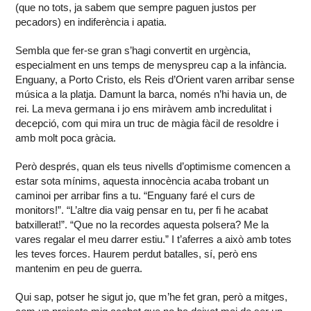
(que no tots, ja sabem que sempre paguen justos per
pecadors) en indiferència i apatia.
Sembla que fer-se gran s’hagi convertit en urgència,
especialment en uns temps de menyspreu cap a la infància.
Enguany, a Porto Cristo, els Reis d’Orient varen arribar sense
música a la platja. Damunt la barca, només n’hi havia un, de
rei. La meva germana i jo ens miràvem amb incredulitat i
decepció, com qui mira un truc de màgia fàcil de resoldre i
amb molt poca gràcia.
Però després, quan els teus nivells d’optimisme comencen a
estar sota mínims, aquesta innocència acaba trobant un
caminoi per arribar fins a tu. “Enguany faré el curs de
monitors!”. “L’altre dia vaig pensar en tu, per fi he acabat
batxillerat!”. “Que no la recordes aquesta polsera? Me la
vares regalar el meu darrer estiu.” I t’aferres a això amb totes
les teves forces. Haurem perdut batalles, sí, però ens
mantenim en peu de guerra.
Qui sap, potser he sigut jo, que m’he fet gran, però a mitges,