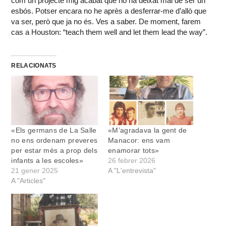
com un projecte mig acabat que no ha deixat mai de ser un
esbós. Potser encara no he après a desferrar-me d’allò que
va ser, però que ja no és. Ves a saber. De moment, farem
cas a Houston: “teach them well and let them lead the way”.
RELACIONATS
«Els germans de La Salle
«M’agradava la gent de
no ens ordenam preveres
Manacor: ens vam
per estar més a prop dels
enamorar tots»
infants a les escoles»
26 febrer 2026
21 gener 2025
A "L'entrevista"
A "Articles"