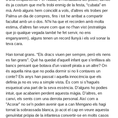
és ja costum que me’ls trobi enmig de la festa, “cubata” en
mà. Amb alguns hem coincidit a vols, d’altres els trobes per
Palma un dia de compres, fins i tot he arribat a compartir
facultat amb un o dos. N’hi ha que et recorden amb molta
estima, d’altres fan veure com que no t’han vist (estratègia
que jo qualque vegada també he fet servir, no ens
enganyarem), alguns tenen un record llunyà i els vol sonar la
teva cara.
Han tornat grans. “Els dracs viuen per sempre, però els nens
es fan grans”. Què ha quedat d’aquell infant que s’enfilava als
bancs pensant que botava d’un vaixell pirata a un altre? On
és aquella nina que no podia dormir si no li contaves un
conte? Els anys han passat i aquella innocència que els
definia ja no es veu a simple vista. És com si s’hagués
esqueixat una part de la seva essència. D’alguns ho podies
intuir, que acabarien perdent aquesta màgia. D’altres, en
canvi, els sents com una derrota personal. Així com a
”Acorar” no se’n poden avenir que a can Mengano els hagi
tornat la sobrassada blanca, jo acot el cap en veure aquesta
genuïnitat pròpia de la infantesa convertir-se en molts casos