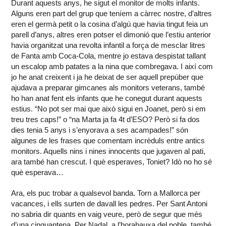
Durant aquests anys, he sigut el monitor de molts infants.
Alguns eren part del grup que teníem a càrrec nostre, d’altres
eren el germà petit o la cosina d’algú que havia tingut feia un
parell d’anys, altres eren potser el dimonió que l’estiu anterior
havia organitzat una revolta infantil a força de mesclar litres
de Fanta amb Coca-Cola, mentre jo estava despistat tallant
un escalop amb patates a la nina que combregava. I així com
jo he anat creixent i ja he deixat de ser aquell prepúber que
ajudava a preparar gimcanes als monitors veterans, també
ho han anat fent els infants que he conegut durant aquests
estius. “No pot ser mai que això sigui en Joanet, però si em
treu tres caps!” o “na Marta ja fa 4t d’ESO? Però si fa dos
dies tenia 5 anys i s’enyorava a ses acampades!” són
algunes de les frases que comentam incrèduls entre antics
monitors. Aquells nins i nines innocents que jugaven al pati,
ara també han crescut. I què esperaves, Toniet? Idò no ho sé
què esperava…
Ara, els puc trobar a qualsevol banda. Torn a Mallorca per
vacances, i ells surten de davall les pedres. Per Sant Antoni
no sabria dir quants en vaig veure, però de segur que més
d’una cinquantena. Per Nadal, a l’horabauxa del poble, també