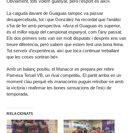
Òbviament, tots volem guanyar, però l’esport és així».
La caiguda davant de Guaguas tampoc va passar
desapercebuda, tot i que González ha recordat que l’anàlisi
s’ha de fer amb perspectiva. «Avui el Guaguas és superior,
és el millor equip del campionat espanyol, com l’any passat.
Els dos primers sets van ser molt disputats i després ens van
treure diferència, però sabem que estem fent una bona feina.
Tot serveix d’experiència, així que toca continuar treballant
que les coses sortiran bé».
Amb un balanç positiu, el Manacor es prepara per rebre
Pamesa Teruel VB, un rival competitiu. El partit arriba en un
moment clau perquè els manacorins puguin retrobar-se amb
la victòria i reafirmar les bones sensacions de l’inici de
temporada.
RELACIONATS