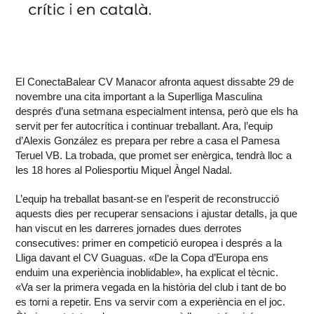
El ConectaBalear CV Manacor afronta aquest dissabte 29 de
novembre una cita important a la Superlliga Masculina
després d’una setmana especialment intensa, però que els ha
servit per fer autocrítica i continuar treballant. Ara, l’equip
d’Alexis González es prepara per rebre a casa el Pamesa
Teruel VB. La trobada, que promet ser enèrgica, tendrà lloc a
les 18 hores al Poliesportiu Miquel Àngel Nadal.
L’equip ha treballat basant-se en l’esperit de reconstrucció
aquests dies per recuperar sensacions i ajustar detalls, ja que
han viscut en les darreres jornades dues derrotes
consecutives: primer en competició europea i després a la
Lliga davant el CV Guaguas. «De la Copa d’Europa ens
enduim una experiència inoblidable», ha explicat el tècnic.
«Va ser la primera vegada en la història del club i tant de bo
es torni a repetir. Ens va servir com a experiència en el joc.