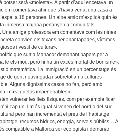
rà potser serà «molesta». A partir d’aquí encetava un
mic em comentava ahir que s’havia venut una casa a
’espai a 18 persones. Un altre amic m’explicà quin és
e la inmensa majoria pertanyen a comunitats
a. Una amiga professora em comentava com les nines
ncreta canvien els texans per anar tapades, víctimes
iosos i vestit de cultura».
p polític que surt a Manacor demanant papers per a
a fe els mou, però hi ha un excés mortal de bonisme»,
stió matemàtica. La immigració en un percentatge és
tge de gent nouvinguda i sobretot amb cultures
ible. Alguns digníssims casos ho fan, però amb
ena i crea guetos impenetrables».
én vulnerar les lleis físiques, com per exemple ficar
’hi cap un. I m’és igual si venen del nord o del sud.
tural però han incrementat el preu de l’habitatge i
abitatge, recursos hídrics, energia, serveis públics… A
 és compatible a Mallorca ser ecologista i demanar