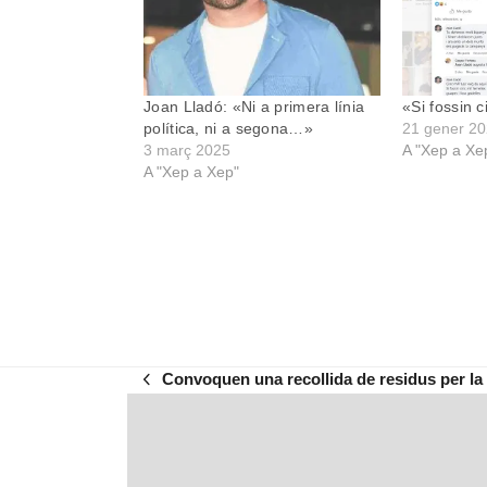
Joan Lladó: «Ni a primera línia
«Si fossin 
política, ni a segona…»
21 gener 2
3 març 2025
A "Xep a Xe
A "Xep a Xep"
Convoquen una recollida de residus per la c
previous
post: