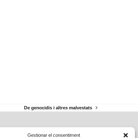
De genocidis i altres malvestats
next
post:
Gestionar el consentiment