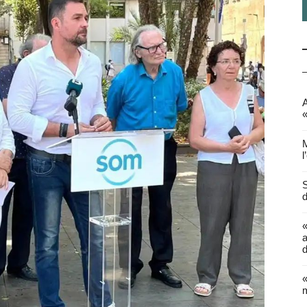
A
«
M
l
S
d
a
d
«
m