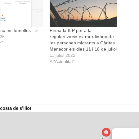
cinc mil femelles…»
Firma la ILP per a la
026
regularització extraordinària de
p"
les persones migrants a Càritas
Manacor els dies 11 i 18 de juliol
11 juliol 2022
A "Actualitat"
osta de s’Illot