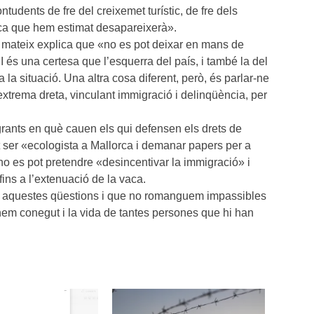
udents de fre del creixemet turístic, de fre dels
orca que hem estimat desapareixerà».
ll mateix explica que «no es pot deixar en mans de
 I és una certesa que l’esquerra del país, i també la del
la situació. Una altra cosa diferent, però, és parlar-ne
extrema dreta, vinculant immigració i delinqüència, per
agrants en què cauen els qui defensen els drets de
t ser «ecologista a Mallorca i demanar papers per a
o es pot pretendre «desincentivar la immigració» i
fins a l’extenuació de la vaca.
es aquestes qüestions i que no romanguem impassibles
hem conegut i la vida de tantes persones que hi han