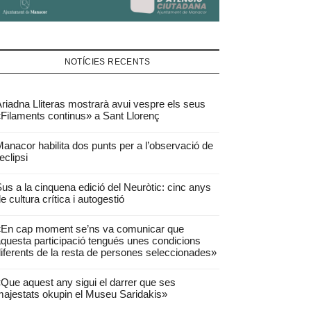
NOTÍCIES RECENTS
riadna Lliteras mostrarà avui vespre els seus
Filaments continus» a Sant Llorenç
anacor habilita dos punts per a l’observació de
’eclipsi
us a la cinquena edició del Neuròtic: cinc anys
e cultura crítica i autogestió
«En cap moment se’ns va comunicar que
questa participació tengués unes condicions
iferents de la resta de persones seleccionades»
Que aquest any sigui el darrer que ses
ajestats okupin el Museu Saridakis»