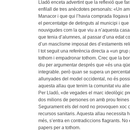
Lladó enceta advertint que la reflexió que fa
enfilall de tres anècdotes personals: «Un a
Manacor i que qui l’havia comprada llogava l
el percentatge de detinguts al municipi i qu
nouvigudes com la que viu a n’aquesta cas
que tenia d’alumnes, al passar d’una edat co
d’un masclisme imposat des d’estaments relig
I tot seguit una referència directa a «un gru
tothom i empadronar tothom. Crec que la bon
diu per argumentar després que «és una qüe
integrable. però quan se supera un percenta
allunyades del model occidental, no és poss
aquesta allau que tenim la comunitat viu ali
Per Lladó, «de vegades el marc ideològic pret
dos milions de persones on amb prou feines n
Segurament els del nord no provoquen xoc cul
recursos sanitaris. Aquesta allau necessita h
més, s’entra en contradiccions flagrants. No
papers per a tothom.