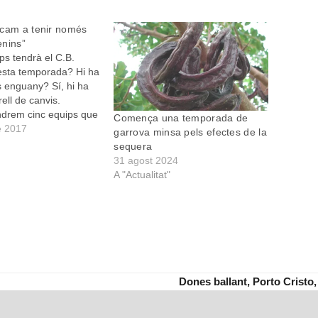
ncam a tenir només
enins”
ps tendrà el C.B.
sta temporada? Hi ha
s enguany? Sí, hi ha
ell de canvis.
drem cinc equips que
Comença una temporada de
 l’any passat en
e 2017
garrova minsa pels efectes de la
 Enguany tenim un
sequera
adets i dos infantils,
31 agost 2024
goria femenina. Els
A "Actualitat"
 teníem…
Dones ballant, Porto Cristo,
next
post: