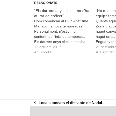
RELACIONATS
“Els darrers anys el club no s’ha
“No ens ta
aturat de créixer”
equips fem
Com començau al Club Atletisme
Quants equi
Manacor la nova temporada?
Zona 5 aque
Personalment, n'estic molt
hagut canvi
content, de l'inici de temporada.
hagut un par
Els darrers anys el club no s'ha
Enguany ten
aturat de créixer. L'any passat ja
12 octubre 2017
competeixin,
27 setembr
vàrem tenir una temporada molt
A "Esports"
teníem set.
A "Esports"
bona, amb molta gent. Sempre
júnior, dos c
coincideix que l'any dels jocs
tots en cate
Olímpics hi ha més gent…
equips que
Locals tancats el dissabte de Nadal…
previous
post: