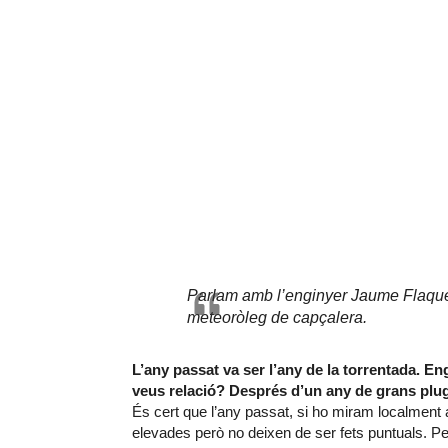
Parlam amb l’enginyer Jaume Flaquer
meteoròleg de capçalera.
L’any passat va ser l’any de la torrentada. 
veus relació? Després d’un any de grans plu
És cert que l’any passat, si ho miram localment a
elevades però no deixen de ser fets puntuals. P