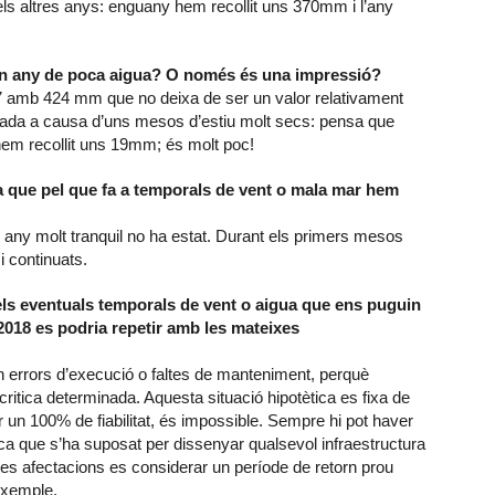
dels altres anys: enguany hem recollit uns 370mm i l’any
 un any de poca aigua? O només és una impressió?
7 amb 424 mm que no deixa de ser un valor relativament
ada a causa d’uns mesos d’estiu molt secs: pensa que
s hem recollit uns 19mm; és molt poc!
a que pel que fa a temporals de vent o mala mar hem
any molt tranquil no ha estat. Durant els primers mesos
i continuats.
pels eventuals temporals de vent o aigua que ens puguin
2018 es podria repetir amb les mateixes
n errors d’execució o faltes de manteniment, perquè
ritica determinada. Aquesta situació hipotètica es fixa de
 un 100% de fiabilitat, és impossible. Sempre hi pot haver
itica que s’ha suposat per dissenyar qualsevol infraestructura
 les afectacions es considerar un període de retorn prou
exemple.