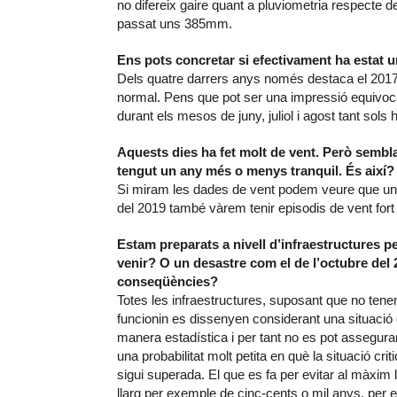
no difereix gaire quant a pluviometria respecte 
passat uns 385mm.
Ens pots concretar si efectivament ha estat
Dels quatre darrers anys només destaca el 201
normal. Pens que pot ser una impressió equivoc
durant els mesos de juny, juliol i agost tant sol
Aquests dies ha fet molt de vent. Però sembl
tengut un any més o menys tranquil. És així?
Si miram les dades de vent podem veure que un 
del 2019 també vàrem tenir episodis de vent fort 
Estam preparats a nivell d’infraestructures 
venir? O un desastre com el de l’octubre del 
conseqüències?
Totes les infraestructures, suposant que no tene
funcionin es dissenyen considerant una situació c
manera estadística i per tant no es pot assegurar
una probabilitat molt petita en què la situació cr
sigui superada. El que es fa per evitar al màxim
llarg per exemple de cinc-cents o mil anys, per 