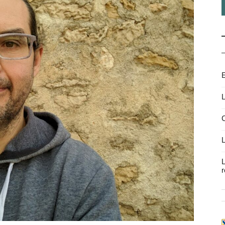
E
L
C
L
L
r