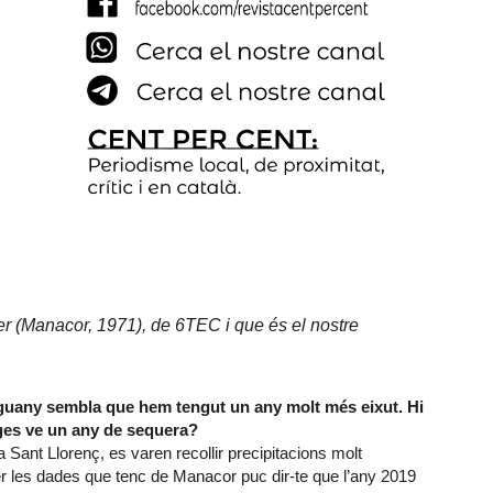
 (Manacor, 1971), de 6TEC i que és el nostre
Enguany sembla que hem tengut un any molt més eixut. Hi
ges ve un any de sequera?
 Sant Llorenç, es varen recollir precipitacions molt
er les dades que tenc de Manacor puc dir-te que l’any 2019