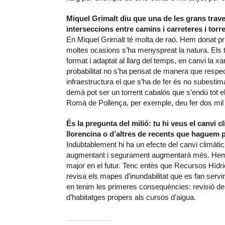
Miquel Grimalt diu que una de les grans traves
interseccions entre camins i carreteres i tor
En Miquel Grimalt té molta de raó. Hem donat prior
moltes ocasions s’ha menyspreat la natura. Els t
format i adaptat al llarg del temps, en canvi la x
probabilitat no s’ha pensat de manera que respec
infraestructura el que s’ha de fer és no subesti
demà pot ser un torrent cabalós que s’endú tot e
Romà de Pollença, per exemple, deu fer dos mil 
És la pregunta del milió: tu hi veus el canvi c
llorencina o d’altres de recents que haguem p
Indubtablement hi ha un efecte del canvi climàti
augmentant i segurament augmentarà més. Hem d’
major en el futur. Tenc entès que Recursos Hídric
revisa els mapes d’inundabilitat que es fan servir 
en tenim les primeres consequències: revisió de
d’habitatges propers als cursos d’aigua.