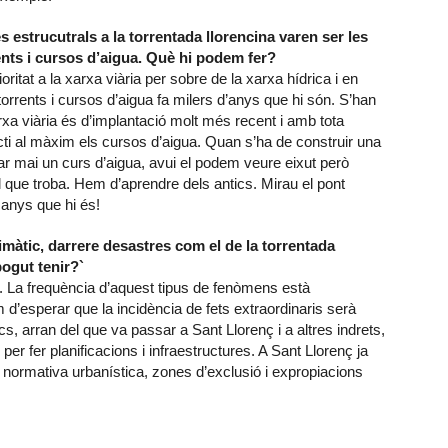
 estrucutrals a la torrentada llorencina varen ser les
rents i cursos d’aigua. Què hi podem fer?
itat a la xarxa viària per sobre de la xarxa hídrica i en
orrents i cursos d’aigua fa milers d’anys que hi són. S’han
arxa viària és d’implantació molt més recent i amb tota
ti al màxim els cursos d’aigua. Quan s’ha de construir una
mar mai un curs d’aigua, avui el podem veure eixut però
l que troba. Hem d’aprendre dels antics. Mirau el pont
anys que hi és!
limàtic, darrere desastres com el de la torrentada
ogut tenir?`
c. La frequència d’aquest tipus de fenòmens està
esperar que la incidència de fets extraordinaris serà
s, arran del que va passar a Sant Llorenç i a altres indrets,
per fer planificacions i infraestructures. A Sant Llorenç ja
 normativa urbanística, zones d’exclusió i expropiacions