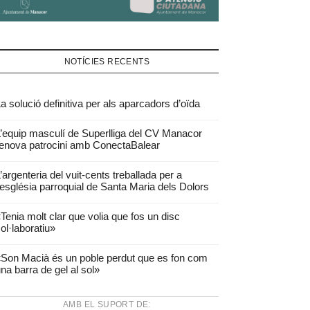
NOTÍCIES RECENTS
a solució definitiva per als aparcadors d’oïda
’equip masculí de Superlliga del CV Manacor
enova patrocini amb ConectaBalear
’argenteria del vuit-cents treballada per a
’església parroquial de Santa Maria dels Dolors
Tenia molt clar que volia que fos un disc
ol·laboratiu»
Son Macià és un poble perdut que es fon com
na barra de gel al sol»
AMB EL SUPORT DE: