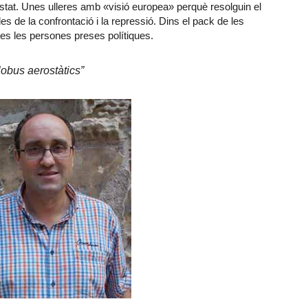
l’estat. Unes ulleres amb «visió europea» perquè resolguin el
o des de la confrontació i la repressió. Dins el pack de les
otes les persones preses polítiques.
lobus aerostàtics”