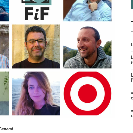
L
L
r
L
l
«
c
«
u
General