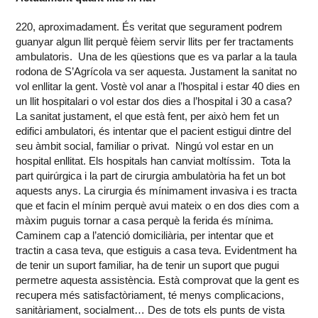
220, aproximadament. És veritat que segurament podrem
guanyar algun llit perquè fèiem servir llits per fer tractaments
ambulatoris. Una de les qüestions que es va parlar a la taula
rodona de S’Agrícola va ser aquesta. Justament la sanitat no
vol enllitar la gent. Vostè vol anar a l’hospital i estar 40 dies en
un llit hospitalari o vol estar dos dies a l’hospital i 30 a casa?
La sanitat justament, el que està fent, per això hem fet un
edifici ambulatori, és intentar que el pacient estigui dintre del
seu àmbit social, familiar o privat. Ningú vol estar en un
hospital enllitat. Els hospitals han canviat moltíssim. Tota la
part quirúrgica i la part de cirurgia ambulatòria ha fet un bot
aquests anys. La cirurgia és mínimament invasiva i es tracta
que et facin el mínim perquè avui mateix o en dos dies com a
màxim puguis tornar a casa perquè la ferida és mínima.
Caminem cap a l’atenció domiciliària, per intentar que et
tractin a casa teva, que estiguis a casa teva. Evidentment ha
de tenir un suport familiar, ha de tenir un suport que pugui
permetre aquesta assistència. Està comprovat que la gent es
recupera més satisfactòriament, té menys complicacions,
sanitàriament, socialment… Des de tots els punts de vista