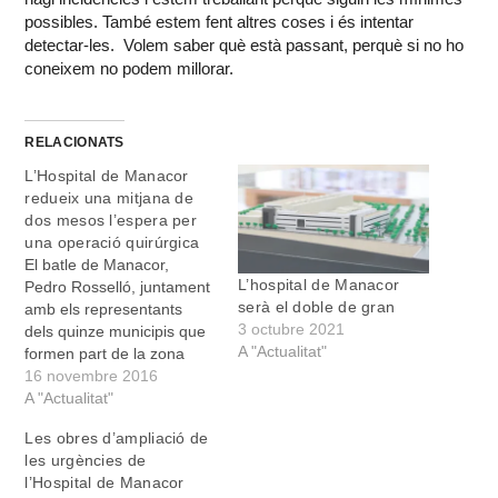
possibles. També estem fent altres coses i és intentar
detectar-les. Volem saber què està passant, perquè si no ho
coneixem no podem millorar.
RELACIONATS
L’Hospital de Manacor
redueix una mitjana de
dos mesos l’espera per
una operació quirúrgica
El batle de Manacor,
L’hospital de Manacor
Pedro Rosselló, juntament
serà el doble de gran
amb els representants
3 octubre 2021
dels quinze municipis que
A "Actualitat"
formen part de la zona
d’influència de l’Hospital
16 novembre 2016
de Manacor, s’han reunit
A "Actualitat"
amb la consellera de
Les obres d’ampliació de
Salut, Patricia Gómez; el
les urgències de
director general del Servei
l’Hospital de Manacor
de Salut, Juli Fuster, i la