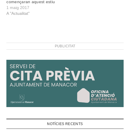
començaran aquest estiu
gerent de l’Hospital de
1 maig 2017
Manacor, Catalina…
A "Actualitat"
PUBLICITAT
NOTÍCIES RECENTS