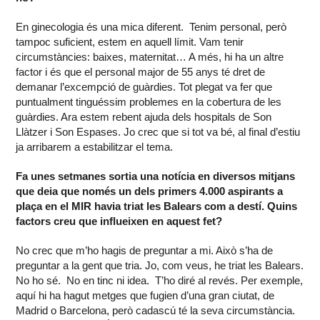
En ginecologia és una mica diferent. Tenim personal, però
tampoc suficient, estem en aquell límit. Vam tenir
circumstàncies: baixes, maternitat… A més, hi ha un altre
factor i és que el personal major de 55 anys té dret de
demanar l’excempció de guàrdies. Tot plegat va fer que
puntualment tinguéssim problemes en la cobertura de les
guàrdies. Ara estem rebent ajuda dels hospitals de Son
Llàtzer i Son Espases. Jo crec que si tot va bé, al final d’estiu
ja arribarem a estabilitzar el tema.
Fa unes setmanes sortia una notícia en diversos mitjans
que deia que només un dels primers 4.000 aspirants a
plaça en el MIR havia triat les Balears com a destí. Quins
factors creu que influeixen en aquest fet?
No crec que m’ho hagis de preguntar a mi. Això s’ha de
preguntar a la gent que tria. Jo, com veus, he triat les Balears.
No ho sé. No en tinc ni idea. T’ho diré al revés. Per exemple,
aquí hi ha hagut metges que fugien d’una gran ciutat, de
Madrid o Barcelona, però cadascú té la seva circumstància.