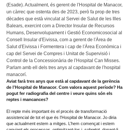
(Esade). Actualment, és gerent de l'Hospital de Manacor, 
un càrrec que ostenta des de 2023, però fa prop de tres 
dècades que està vinculat al Servei de Salut de les Illes 
Balears, exercint com a Director Insular de Recursos 
Humans, Desenvolupament i Gestió Economicosocial al 
Consell Insular d'Eivissa, com a gerent de l'Àrea de 
Salut d'Eivissa i Formentera i cap de l'Àrea Econòmica i 
cap del Servei de Compres i Unitat de Supervisió i 
Control de la Concessionària de l'Hospital Can Misses. 
Parlam amb ell dels tres anys al capdavant de l'hospital 
manacorí.
Aviat farà tres anys que està al capdavant de la gerència
de l’Hospital de Manacor. Com valora aquest període? Ha
pogut fer radiografia del centre i veure quins són els
reptes i mancances?
El repte més important és el procés de transformació
assistencial de tot el que és l’Hospital de Manacor. Jo diria
que actualment estem a mitges. L’hem començat i estem
canviant els processos, optimitzant-los i, sobretot, donant-li