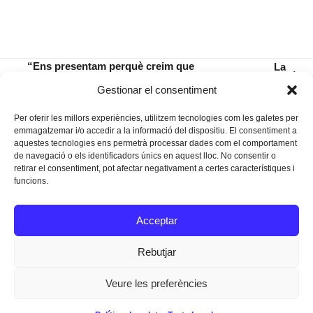
“Ens presentam perquè creim que
La
next
Manacor necessita una altra manera de
fotoculta
previous
Gestionar el consentiment
post:
fer política”
post:
Per oferir les millors experiències, utilitzem tecnologies com les galetes per
emmagatzemar i/o accedir a la informació del dispositiu. El consentiment a
aquestes tecnologies ens permetrà processar dades com el comportament
de navegació o els identificadors únics en aquest lloc. No consentir o
retirar el consentiment, pot afectar negativament a certes característiques i
funcions.
Instagram
Facebook
Twitter
Acceptar
Texts Legals
Rebutjar
Veure les preferències
Dissenyat a
Ideograma