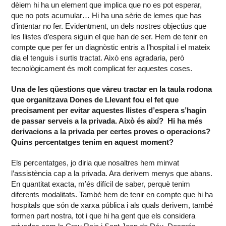
dèiem hi ha un element que implica que no es pot esperar,
que no pots acumular… Hi ha una sèrie de lemes que has
d’intentar no fer. Evidentment, un dels nostres objectius que
les llistes d’espera siguin el que han de ser. Hem de tenir en
compte que per fer un diagnòstic entris a l’hospital i el mateix
dia el tenguis i surtis tractat. Això ens agradaria, però
tecnològicament és molt complicat fer aquestes coses.
Una de les qüestions que vàreu tractar en la taula rodona
que organitzava Dones de Llevant fou el fet que
precisament per evitar aquestes llistes d’espera s’hagin
de passar serveis a la privada. Això és així? Hi ha més
derivacions a la privada per certes proves o operacions?
Quins percentatges tenim en aquest moment?
Els percentatges, jo diria que nosaltres hem minvat
l’assistència cap a la privada. Ara derivem menys que abans.
En quantitat exacta, m’és difícil de saber, perquè tenim
diferents modalitats. També hem de tenir en compte que hi ha
hospitals que són de xarxa pública i als quals derivem, també
formen part nostra, tot i que hi ha gent que els considera