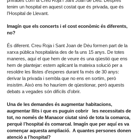
privades com la Creu Roja i Sant Joan de Déu. Després
tenim un hospital en aquest costat que és privada, que és
l’Hospital de Llevant.
Imagín que els concerts i el cost econòmic és diferents,
no?
És diferent. Creu Roja i Sant Joan de Déu formen part de la
xarxa pública hospitalària des de fa uns 15 anys. De totes
maneres, aquí el que hem de veure és una qüestió que ens
hem de plantejar: estem aplicant la mateixa solució per a
resoldre les llistes d’esperes durant fa més de 30 anys:
derivar la privada i sembla que no ens en sortim, però
insistim. Això ens ho hauríem de qüestionar, però aquests
debats a vegades són difícils d’obrir.
Una de les demandes és augmentar habitacions,
augmentar llits i que es puguin cobrir les necessitats de
tot, no només de Manacor ciutat sinó de tota la comarca,
perquè l’hospital és comarcal. Imagín que per aquí es va
començar aquesta ampliació. A quantes persones donen
atenció a l’hospital?