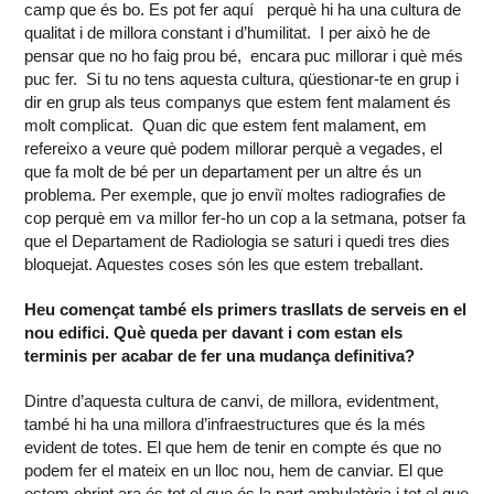
camp que és bo. Es pot fer aquí perquè hi ha una cultura de
qualitat i de millora constant i d’humilitat. I per això he de
pensar que no ho faig prou bé, encara puc millorar i què més
puc fer. Si tu no tens aquesta cultura, qüestionar-te en grup i
dir en grup als teus companys que estem fent malament és
molt complicat. Quan dic que estem fent malament, em
refereixo a veure què podem millorar perquè a vegades, el
que fa molt de bé per un departament per un altre és un
problema. Per exemple, que jo enviï moltes radiografies de
cop perquè em va millor fer-ho un cop a la setmana, potser fa
que el Departament de Radiologia se saturi i quedi tres dies
bloquejat. Aquestes coses són les que estem treballant.
Heu començat també els primers trasllats de serveis en el
nou edifici. Què queda per davant i com estan els
terminis per acabar de fer una mudança definitiva?
Dintre d’aquesta cultura de canvi, de millora, evidentment,
també hi ha una millora d’infraestructures que és la més
evident de totes. El que hem de tenir en compte és que no
podem fer el mateix en un lloc nou, hem de canviar. El que
estem obrint ara és tot el que és la part ambulatòria i tot el que