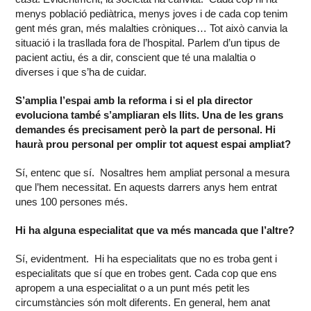
menys població pediàtrica, menys joves i de cada cop tenim
gent més gran, més malalties cròniques… Tot això canvia la
situació i la trasllada fora de l’hospital. Parlem d’un tipus de
pacient actiu, és a dir, conscient que té una malaltia o
diverses i que s’ha de cuidar.
S’amplia l’espai amb la reforma i si el pla director
evoluciona també s’ampliaran els llits. Una de les grans
demandes és precisament però la part de personal. Hi
haurà prou personal per omplir tot aquest espai ampliat?
Sí, entenc que sí. Nosaltres hem ampliat personal a mesura
que l’hem necessitat. En aquests darrers anys hem entrat
unes 100 persones més.
Hi ha alguna especialitat que va més mancada que l’altre?
Sí, evidentment. Hi ha especialitats que no es troba gent i
especialitats que sí que en trobes gent. Cada cop que ens
apropem a una especialitat o a un punt més petit les
circumstàncies són molt diferents. En general, hem anat