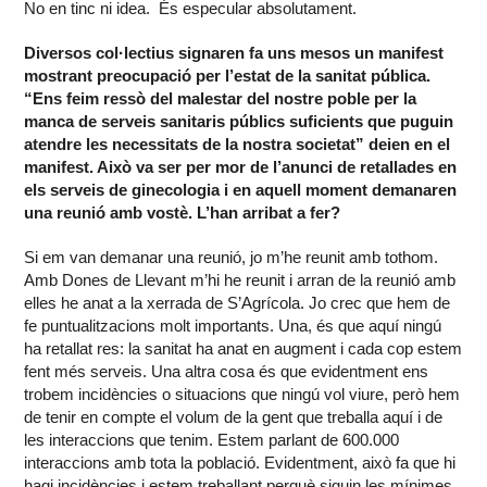
No en tinc ni idea. És especular absolutament.
Diversos col·lectius signaren fa uns mesos un manifest
mostrant preocupació per l’estat de la sanitat pública.
“Ens feim ressò del malestar del nostre poble per la
manca de serveis sanitaris públics suficients que puguin
atendre les necessitats de la nostra societat” deien en el
manifest. Això va ser per mor de l’anunci de retallades en
els serveis de ginecologia i en aquell moment demanaren
una reunió amb vostè. L’han arribat a fer?
Si em van demanar una reunió, jo m’he reunit amb tothom.
Amb Dones de Llevant m’hi he reunit i arran de la reunió amb
elles he anat a la xerrada de S’Agrícola. Jo crec que hem de
fe puntualitzacions molt importants. Una, és que aquí ningú
ha retallat res: la sanitat ha anat en augment i cada cop estem
fent més serveis. Una altra cosa és que evidentment ens
trobem incidències o situacions que ningú vol viure, però hem
de tenir en compte el volum de la gent que treballa aquí i de
les interaccions que tenim. Estem parlant de 600.000
interaccions amb tota la població. Evidentment, això fa que hi
hagi incidències i estem treballant perquè siguin les mínimes