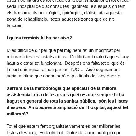
seria l’hospital de dia: consultes, gabinets, els espais on fem
els tractaments oncològics, quirúrgics, diàlisi, tota aquesta
zona de rehabilitació, totes aquestes zones que de nit,
tanquen.
I quins terminis hi ha per això?
M’és difícil de dir per què pel mig hem fet un modificat per
millorar totes les instal·lacions. L’edifici ambulatori aquest any
hauria d’estar tot funcionant. Després ens falta tot el que és
la part quirúrgica, el nou paritori, l’UCI… Això segurament
seria, al ritme que anem, serà cap a finals de l’any que ve.
Xerrant de la metodologia que aplicau i de la millora
assistencial, una de les grans queixes que sempre hi ha
hagut en general de tota la sanitat pública, són les llistes
d’espera. Amb aquesta ampliació de l’hospital, aquest fet
millorarà?
Tot el que estem fent organitzativament és per millorar les
llistes d’espera, evidentment. Dintre de la metodologia que