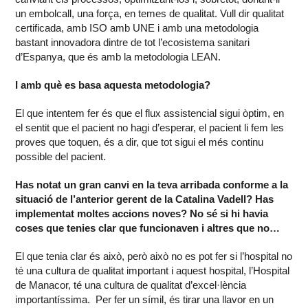
un embolcall, una força, en temes de qualitat. Vull dir qualitat
certificada, amb ISO amb UNE i amb una metodologia
bastant innovadora dintre de tot l’ecosistema sanitari
d’Espanya, que és amb la metodologia LEAN.
I amb què es basa aquesta metodologia?
El que intentem fer és que el flux assistencial sigui òptim, en
el sentit que el pacient no hagi d’esperar, el pacient li fem les
proves que toquen, és a dir, que tot sigui el més continu
possible del pacient.
Has notat un gran canvi en la teva arribada conforme a la
situació de l’anterior gerent de la Catalina Vadell? Has
implementat moltes accions noves? No sé si hi havia
coses que tenies clar que funcionaven i altres que no…
El que tenia clar és això, però això no es pot fer si l’hospital no
té una cultura de qualitat important i aquest hospital, l’Hospital
de Manacor, té una cultura de qualitat d’excel·lència
importantíssima. Per fer un símil, és tirar una llavor en un