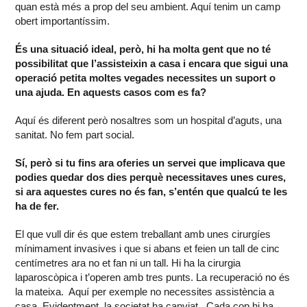
quan està més a prop del seu ambient. Aquí tenim un camp
obert importantíssim.
És una situació ideal, però, hi ha molta gent que no té
possibilitat que l’assisteixin a casa i encara que sigui una
operació petita moltes vegades necessites un suport o
una ajuda. En aquests casos com es fa?
Aquí és diferent però nosaltres som un hospital d’aguts, una
sanitat. No fem part social.
Sí, però si tu fins ara oferies un servei que implicava que
podies quedar dos dies perquè necessitaves unes cures,
si ara aquestes cures no és fan, s’entén que qualcú te les
ha de fer.
El que vull dir és que estem treballant amb unes cirurgíes
mínimament invasives i que si abans et feien un tall de cinc
centímetres ara no et fan ni un tall. Hi ha la cirurgia
laparoscòpica i t’operen amb tres punts. La recuperació no és
la mateixa. Aquí per exemple no necessites assistència a
casa. Evidentment, la societat ha canviat. Cada cop hi ha