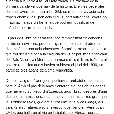
succeïa a la Terra Alta i al Matarranya. Es tractava de la
primera batalla «moderna» de la història. Eren les beceroles
del que llavors passaria a la IIGM, ús massiu d’aviació sobre
tropes enemigues i població civil, suport artiller fins llavors no
imaginat, i atacs d’infanteria que podríem qualificar de
suïcides per ambdues parts.
El pas de l’Ebre ha estat fins i tot immortalitzat en cançons,
també en novel·les, poques, i gairebé no ha estat objecte
d’atenció per part dels cineastes. Sorprèn això en una batalla
que fou decisiva per a la caiguda del Principat, més endavant
del País Valencià i Menorca, en mans dels militars traïdors al
govern republicà que s’havien sublevat el juliol del 1936, un
parell de dies abans de Santa Margalida.
De petit vaig conèixer gent que havia combatut en aquesta
batalla. Amb el pas dels anys contaren algunes de les coses
que havien vist. Record n’
Estepoll
, gros i brau, després d’una
d’aquestes narracions, quan un jove, una mica més gran que
jo, li enflocà:
I vós, que éreu molt valent?
Collons llargs, als
valents els mataren a tots
, li respongué l’amo en Pere Joan.
«A los que hallaron gloria en la batalla del Ebro», figura al