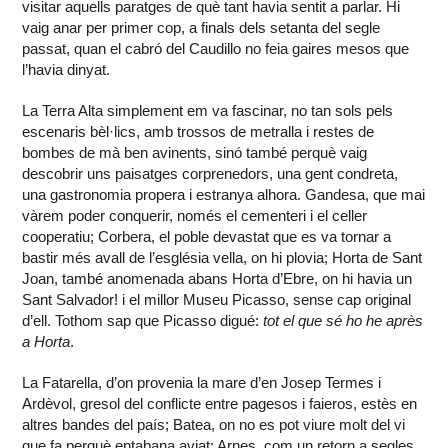
visitar aquells paratges de què tant havia sentit a parlar. Hi
vaig anar per primer cop, a finals dels setanta del segle
passat, quan el cabró del Caudillo no feia gaires mesos que
l’havia dinyat.
La Terra Alta simplement em va fascinar, no tan sols pels
escenaris bèl·lics, amb trossos de metralla i restes de
bombes de mà ben avinents, sinó també perquè vaig
descobrir uns paisatges corprenedors, una gent condreta,
una gastronomia propera i estranya alhora. Gandesa, que mai
vàrem poder conquerir, només el cementeri i el celler
cooperatiu; Corbera, el poble devastat que es va tornar a
bastir més avall de l’església vella, on hi plovia; Horta de Sant
Joan, també anomenada abans Horta d’Ebre, on hi havia un
Sant Salvador! i el millor Museu Picasso, sense cap original
d’ell. Tothom sap que Picasso digué:
tot el que sé ho he après
a Horta
.
La Fatarella, d’on provenia la mare d’en Josep Termes i
Ardèvol, gresol del conflicte entre pagesos i faieros, estès en
altres bandes del país; Batea, on no es pot viure molt del vi
que fa perquè entabana aviat; Arnes, com un retorn a segles