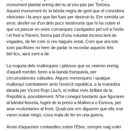
monument plantat enmig del riu al seu pas per Tortosa.
Aquest monument és la bèstia negra de gent que el considera
«feixista» i fa anys que fan fues per destruir-lo. Em sembla un
error, desfer-se d’un dels pocs testimonis que hi ha sobre el
que va passar en unes comarques castigades pel sol a l’estiu
i el fred a l’hivern, forma part d’una voluntat inconscient de
vegades, de fer com si res hagués estat. Com que ara tots
som pacifistes no hem de parlar ni recordar aquests fets
bèl·lics, això sent a dir.
La majoria dels mallorquins i pitiüsos que es veieren enmig
d’aquell merder, foren a la banda franquista, per
circumstàncies sabudes. Alguns menorquins i qualque
mallorquí combateren amb l’exèrcit republicà, a la maniobra
ideada per Vicent Rojo Lluch, el militar més brillant de la
República, possiblement. N’he conegut bastants que figuraren
al bàndol feixista, fugint de la presó a Mallorca o Eivissa, per
anar «voluntaris» al front. Qualcuns em digueren que ells mai
varen matar ningú, cosa mala de fer en una guerra.
Arran d’aquestes contarelles sobre l’Ebre, sempre vaig voler