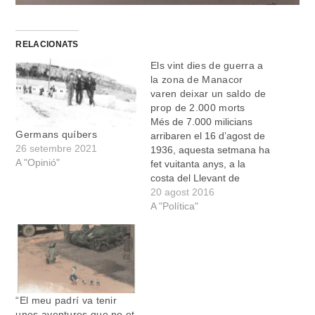
RELACIONATS
Els vint dies de guerra a
la zona de Manacor
varen deixar un saldo de
prop de 2.000 morts
Més de 7.000 milicians
Germans quíbers
arribaren el 16 d’agost de
26 setembre 2021
1936, aquesta setmana ha
A "Opinió"
fet vuitanta anys, a la
costa del Llevant de
Mallorca. Comandats pel
20 agost 2016
capità Bayo, venien per
A "Política"
lluitar contra el feixisme
que s’havia alçat en cop
d’estat contra l’estat de
dret republicà. Segons
l’historiador i investigador
Antoni Tugores,…
“El meu padrí va tenir
unes aventures que no et