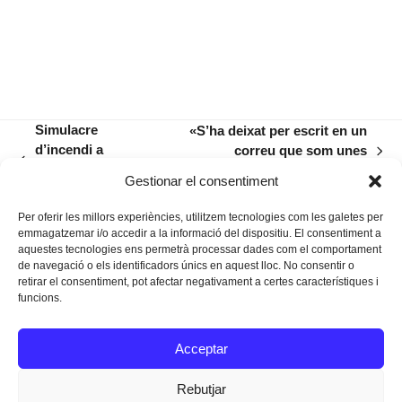
Simulacre
«S’ha deixat per escrit en un
d’incendi a
correu que som unes
next
previous
l’Hospital de
analfabetes ambientals»
post:
Gestionar el consentiment
post:
Manacor
Per oferir les millors experiències, utilitzem tecnologies com les galetes per
emmagatzemar i/o accedir a la informació del dispositiu. El consentiment a
aquestes tecnologies ens permetrà processar dades com el comportament
de navegació o els identificadors únics en aquest lloc. No consentir o
retirar el consentiment, pot afectar negativament a certes característiques i
funcions.
Instagram
Facebook
Twitter
Acceptar
Texts Legals
Rebutjar