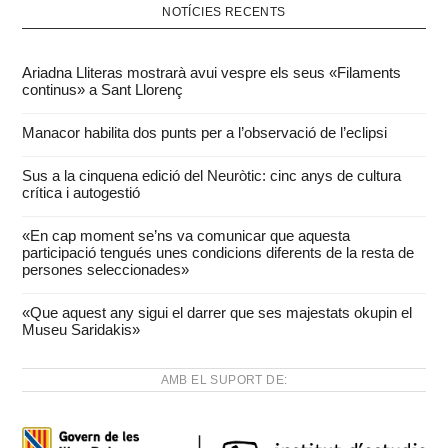
NOTÍCIES RECENTS
Ariadna Lliteras mostrarà avui vespre els seus «Filaments
continus» a Sant Llorenç
Manacor habilita dos punts per a l’observació de l’eclipsi
Sus a la cinquena edició del Neuròtic: cinc anys de cultura
crítica i autogestió
«En cap moment se’ns va comunicar que aquesta
participació tengués unes condicions diferents de la resta de
persones seleccionades»
«Que aquest any sigui el darrer que ses majestats okupin el
Museu Saridakis»
AMB EL SUPORT DE: