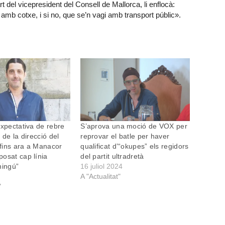
rt del vicepresident del Consell de Mallorca, li enflocà:
amb cotxe, i si no, que se’n vagi amb transport públic».
expectativa de rebre
S’aprova una moció de VOX per
 de la direcció del
reprovar el batle per haver
ò fins ara a Manacor
qualificat d’“okupes” els regidors
osat cap línia
del partit ultradretà
ningú”
16 juliol 2024
A "Actualitat"
"