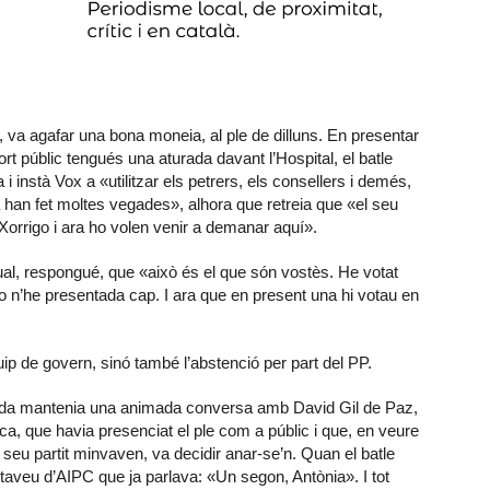
, va agafar una bona moneia, al ple de dilluns. En presentar
t públic tengués una aturada davant l’Hospital, el batle
 i instà Vox a «utilitzar els petrers, els consellers i demés,
 han fet moltes vegades», alhora que retreia que «el seu
Xorrigo i ara ho volen venir a demanar aquí».
ual, respongué, que «això és el que són vostès. He votat
o n’he presentada cap. I ara que en present una hi votau en
uip de govern, sinó també l’abstenció per part del PP.
reda mantenia una animada conversa amb David Gil de Paz,
orca, que havia presenciat el ple com a públic i que, en veure
 seu partit minvaven, va decidir anar-se’n. Quan el batle
ortaveu d’AIPC que ja parlava: «Un segon, Antònia». I tot