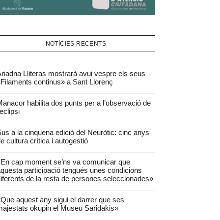
NOTÍCIES RECENTS
riadna Lliteras mostrarà avui vespre els seus
Filaments continus» a Sant Llorenç
anacor habilita dos punts per a l’observació de
’eclipsi
us a la cinquena edició del Neuròtic: cinc anys
e cultura crítica i autogestió
«En cap moment se’ns va comunicar que
questa participació tengués unes condicions
iferents de la resta de persones seleccionades»
Que aquest any sigui el darrer que ses
ajestats okupin el Museu Saridakis»