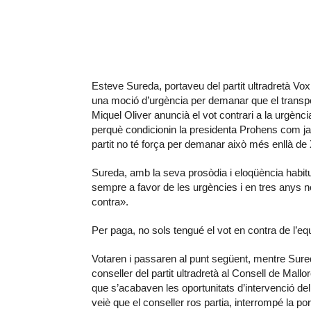
Esteve Sureda, portaveu del partit ultradretà Vox
una moció d’urgència per demanar que el transpor
Miquel Oliver anuncià el vot contrari a la urgència
perquè condicionin la presidenta Prohens com ja
partit no té força per demanar això més enllà de 
Sureda, amb la seva prosòdia i eloqüència habit
sempre a favor de les urgències i en tres anys n
contra».
Per paga, no sols tengué el vot en contra de l’eq
Votaren i passaren al punt següent, mentre Su
conseller del partit ultradretà al Consell de Mall
que s’acabaven les oportunitats d’intervenció del
veiè que el conseller ros partia, interrompé la p