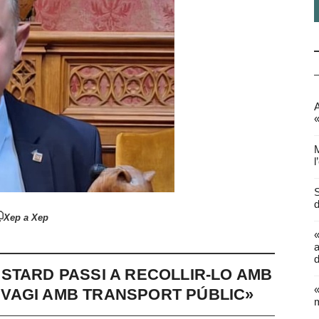
A
«
M
l
S
d
Xep a Xep
a
d
STARD PASSI A RECOLLIR-LO AMB
«
’N VAGI AMB TRANSPORT PÚBLIC»
m