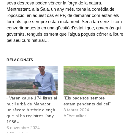
seva destresa poden vèncer la força de la natura.
Mentrestant, a la Sala, un any més, torna la comèdia de
l’oposició, en aquest cas el PP, de demanar com estan els
torrents, que sempre estan malament. Seria tan senzill com
convertir aquesta en una qüestió d’estat i que, governàs qui
governàs, tengués esment que l’aigua pogués córrer a lloure
pel seu curs natural…
RELACIONATS
«Varen caure 174 litres al
“Els pagesos sempre
nucli urbà de Manacor,
estam pendents del cel”
un rècord històric d’ençà
3 febrer 2024
que hi ha registres l’any
A "Actualitat"
1986»
6 novembre 2024