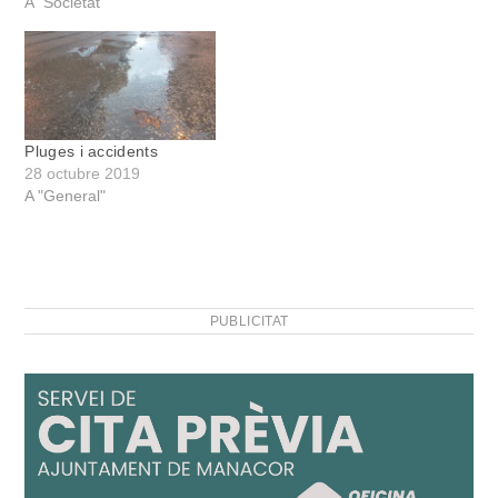
A "Societat"
Pluges i accidents
28 octubre 2019
A "General"
PUBLICITAT