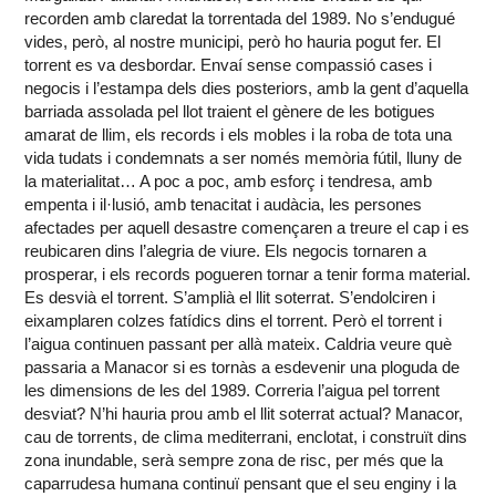
recorden amb claredat la torrentada del 1989. No s’endugué
vides, però, al nostre municipi, però ho hauria pogut fer. El
torrent es va desbordar. Envaí sense compassió cases i
negocis i l’estampa dels dies posteriors, amb la gent d’aquella
barriada assolada pel llot traient el gènere de les botigues
amarat de llim, els records i els mobles i la roba de tota una
vida tudats i condemnats a ser només memòria fútil, lluny de
la materialitat… A poc a poc, amb esforç i tendresa, amb
empenta i il·lusió, amb tenacitat i audàcia, les persones
afectades per aquell desastre començaren a treure el cap i es
reubicaren dins l’alegria de viure. Els negocis tornaren a
prosperar, i els records pogueren tornar a tenir forma material.
Es desvià el torrent. S’amplià el llit soterrat. S’endolciren i
eixamplaren colzes fatídics dins el torrent. Però el torrent i
l’aigua continuen passant per allà mateix. Caldria veure què
passaria a Manacor si es tornàs a esdevenir una ploguda de
les dimensions de les del 1989. Correria l’aigua pel torrent
desviat? N’hi hauria prou amb el llit soterrat actual? Manacor,
cau de torrents, de clima mediterrani, enclotat, i construït dins
zona inundable, serà sempre zona de risc, per més que la
caparrudesa humana continuï pensant que el seu enginy i la