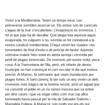
Vivim a la Mediterrània. Tenim un temps eixut. Les
primaveres semblen assecar-se. Els estius són de canícula.
L’aigua de la mar s’encalenteix. L’evaporació és immensa. I
tot el que puja ha de davallar. Que plogui tota aquesta aigua
evaporada, ho vulguem o no, sembla un fet connatural a la
nostra condició mediterrània. D’aquí vénen les riuades i les
torrentades de final d’estiu o de principi de tardor. Aquesta
setmana mateix hem estat en alerta taronja i vermella per
perill de pluges torrencials. De moment, pel nostre redol, poca
cosa. A la Tramuntana de l’illa, però, els infants de denou
municipis no han començat el curs escolar el dia que estava
previst. Al Marroc, fa setmanes que viuen inundacions per
pluges fortes. A Sant Llorenç fa tan sols un any vivien un dels
moments més tràgics de la història recent, amb un aiguat que
va convertir el poble en un riu sense mesura que va entrar
per dins cases i que va segar vides com mai cap altra
torrentada havia passat per la vila de Salvador Galmés i
Margalida Fullana. A Manacor, són molts encara els qui