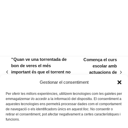
“Quan ve una torrentada de
Comença el curs
bon de veres el més
escolar amb
important és que el torrent no
actuacions de
previous
next
tengui impediments a la
millora a nou
post:
post:
Gestionar el consentiment
vorera”
escoles municipals
Per oferir les millors experiències, utilitzem tecnologies com les galetes per
emmagatzemar i/o accedir a la informació del dispositiu. El consentiment a
aquestes tecnologies ens permetrà processar dades com el comportament
de navegació o els identificadors únics en aquest lloc. No consentir o
retirar el consentiment, pot afectar negativament a certes característiques i
funcions.