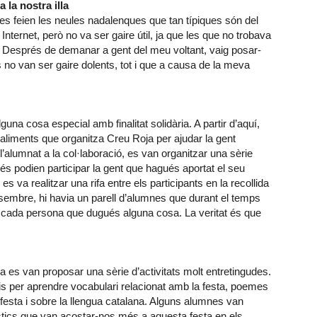
 la nostra illa
es feien les neules nadalenques que tan típiques són del
 Internet, però no va ser gaire útil, ja que les que no trobava
 Després de demanar a gent del meu voltant, vaig posar-
ts no van ser gaire dolents, tot i que a causa de la meva
una cosa especial amb finalitat solidària. A partir d’aquí,
d’aliments que organitza Creu Roja per ajudar la gent
l’alumnat a la col·laboració, es van organitzar una sèrie
més podien participar la gent que hagués aportat el seu
es va realitzar una rifa entre els participants en la recollida
sembre, hi havia un parell d’alumnes que durant el temps
 cada persona que dugués alguna cosa. La veritat és que
 es van proposar una sèrie d’activitats molt entretingudes.
is per aprendre vocabulari relacionat amb la festa, poemes
festa i sobre la llengua catalana. Alguns alumnes van
üístics que van acostar-nos més a aquesta festa en els