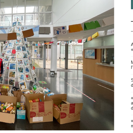
A
«
M
l
S
d
a
d
«
m