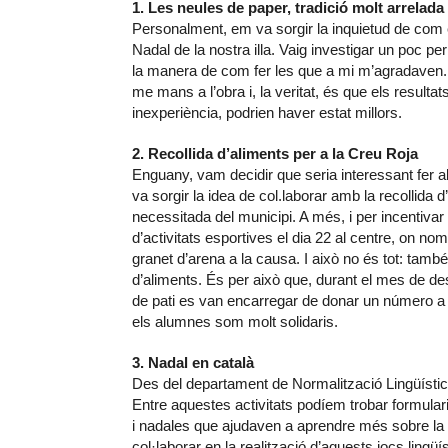
1. Les neules de paper, tradició molt arrelada a
Personalment, em va sorgir la inquietud de com 
Nadal de la nostra illa. Vaig investigar un poc per
la manera de com fer les que a mi m’agradaven.
me mans a l’obra i, la veritat, és que els resulta
inexperiència, podrien haver estat millors.
2. Recollida d’aliments per a la Creu Roja
Enguany, vam decidir que seria interessant fer alg
va sorgir la idea de col.laborar amb la recollida 
necessitada del municipi. A més, i per incentivar 
d’activitats esportives el dia 22 al centre, on no
granet d’arena a la causa. I això no és tot: també 
d’aliments. És per això que, durant el mes de de
de pati es van encarregar de donar un número a
els alumnes som molt solidaris.
3. Nadal en català
Des del departament de Normalització Lingüística
Entre aquestes activitats podíem trobar formular
i nadales que ajudaven a aprendre més sobre la 
col·laborar en la realització d’aquests jocs ling