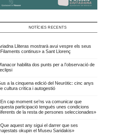
NOTÍCIES RECENTS
riadna Lliteras mostrarà avui vespre els seus
Filaments continus» a Sant Llorenç
anacor habilita dos punts per a l’observació de
’eclipsi
us a la cinquena edició del Neuròtic: cinc anys
e cultura crítica i autogestió
«En cap moment se’ns va comunicar que
questa participació tengués unes condicions
iferents de la resta de persones seleccionades»
Que aquest any sigui el darrer que ses
ajestats okupin el Museu Saridakis»