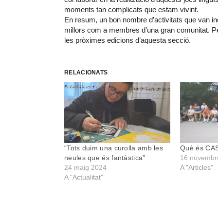
moments tan complicats que estam vivint.
En resum, un bon nombre d’activitats que van incen
millors com a membres d’una gran comunitat. Pe
les pròximes edicions d’aquesta secció.
RELACIONATS
“Tots duim una curolla amb les
Què és CA
neules que és fantàstica”
16 novembr
24 maig 2024
A "Articles"
A "Actualitat"