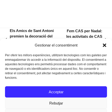
Els Amics de Sant Antoni
Fem CAS per Nadal:
premien la decoració del
les activitats de CAS
previous
next
carrer d’en Ballester i la
durant l’època més
Gestionar el consentiment
post:
post:
cereria Sa Bresca
nadalenca
Per oferir les millors experiències, utilitzem tecnologies com les galetes per
emmagatzemar i/o accedir a la informació del dispositiu. El consentiment a
aquestes tecnologies ens permetrà processar dades com el comportament
de navegació o els identificadors únics en aquest lloc. No consentir o
retirar el consentiment, pot afectar negativament a certes característiques i
funcions.
Instagram
Facebook
Twitter
Acceptar
Texts Legals
Rebutjar