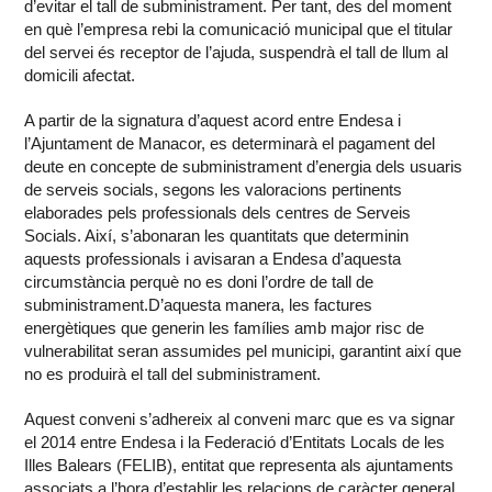
d’evitar el tall de subministrament. Per tant, des del moment
en què l’empresa rebi la comunicació municipal que el titular
del servei és receptor de l’ajuda, suspendrà el tall de llum al
domicili afectat.
A partir de la signatura d’aquest acord entre Endesa i
l’Ajuntament de Manacor, es determinarà el pagament del
deute en concepte de subministrament d’energia dels usuaris
de serveis socials, segons les valoracions pertinents
elaborades pels professionals dels centres de Serveis
Socials. Així, s’abonaran les quantitats que determinin
aquests professionals i avisaran a Endesa d’aquesta
circumstància perquè no es doni l’ordre de tall de
subministrament.D’aquesta manera, les factures
energètiques que generin les famílies amb major risc de
vulnerabilitat seran assumides pel municipi, garantint així que
no es produirà el tall del subministrament.
Aquest conveni s’adhereix al conveni marc que es va signar
el 2014 entre Endesa i la Federació d’Entitats Locals de les
Illes Balears (FELIB), entitat que representa als ajuntaments
associats a l’hora d’establir les relacions de caràcter general