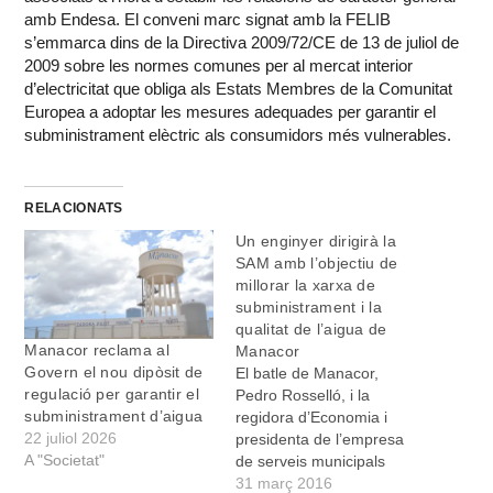
amb Endesa. El conveni marc signat amb la FELIB
s’emmarca dins de la Directiva 2009/72/CE de 13 de juliol de
2009 sobre les normes comunes per al mercat interior
d’electricitat que obliga als Estats Membres de la Comunitat
Europea a adoptar les mesures adequades per garantir el
subministrament elèctric als consumidors més vulnerables.
RELACIONATS
Un enginyer dirigirà la
SAM amb l’objectiu de
millorar la xarxa de
subministrament i la
qualitat de l’aigua de
Manacor reclama al
Manacor
Govern el nou dipòsit de
El batle de Manacor,
regulació per garantir el
Pedro Rosselló, i la
subministrament d’aigua
regidora d’Economia i
22 juliol 2026
presidenta de l’empresa
A "Societat"
de serveis municipals
SAM, Maria Antònia
31 març 2016