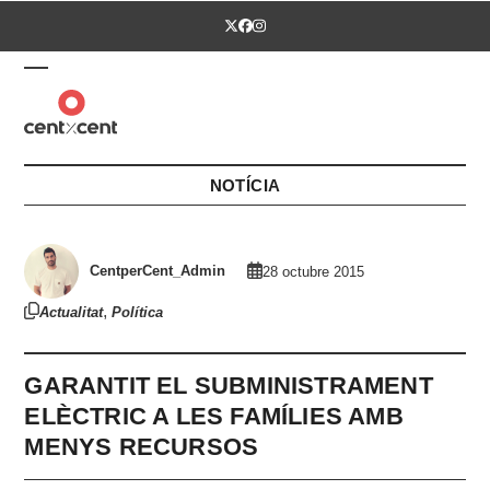
Skip
Twitter
Facebook
Instagram
to
content
Open
Close
mobile
mobile
menu
menu
NOTÍCIA
CentperCent_Admin
28 octubre 2015
,
Actualitat
Política
GARANTIT EL SUBMINISTRAMENT
ELÈCTRIC A LES FAMÍLIES AMB
MENYS RECURSOS