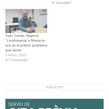
Sansó, han formalitzat
A "Actualitat"
avui el nomenament de
Francesc Grimalt com a
gerent de la SAM. El nou
gerent és coneixedor de
l’administració pública i ha
desenvolupat les seves
Joan Carles Sagrera:
funcions a…
“L’enllumenat a Manacor
ara és el primer problema
que tenim
9 febrer 2019
A "L'entrevista"
PUBLICITAT