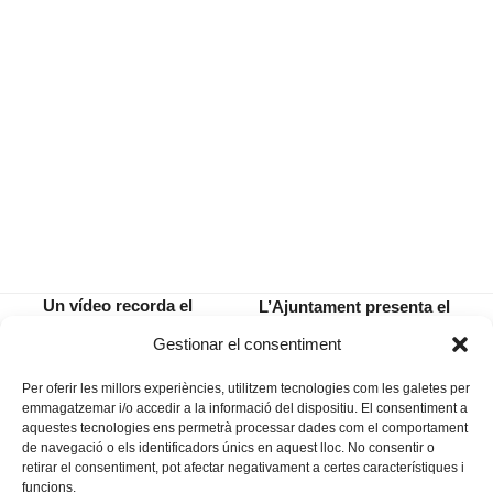
Un vídeo recorda el
L’Ajuntament presenta el
pas de Guillem d’Efak
Pla de Participació Popular
previous
next
Gestionar el consentiment
per Sabadell
i Transparència
post:
post:
Per oferir les millors experiències, utilitzem tecnologies com les galetes per
emmagatzemar i/o accedir a la informació del dispositiu. El consentiment a
aquestes tecnologies ens permetrà processar dades com el comportament
de navegació o els identificadors únics en aquest lloc. No consentir o
retirar el consentiment, pot afectar negativament a certes característiques i
funcions.