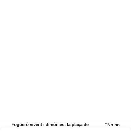
Fogueró vivent i dimònies: la plaça de
“No ho
Sant Jaume acull el Sant Antoni més