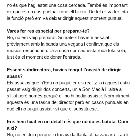
no és que hagi estat una cosa cercada. També és important
dir que és un cas puntual i que ell hi era. De fet ell va fer tota
la funció però em va deixar dirigir aquest moment puntual.
Vares fer res especial per preparar-te?
No, no em vaig preparar. Si mateix havíem assajat
prèviament amb la banda una vegada i confiava que els
músics respondrien. Una cosa com aquesta roda tota sola,
just és el moment de donar l’entrada.
Essent subdirectora, havies tengut l’ocasió de dirigir
abans?
Els assajos que n’Edu no pugui fer els realitz jo i aquest estiu
passat vaig dirigir dos concerts, un a Son Macià i l’altre a
s’Illot però només perquè ell no hi podia assistir. Normalment
aquesta és una tasca del director però en casos puntuals en
què ell no pugui assistir sí que el substituesc.
Ens hem fixat en un detall i és que no duies batuta. Com
així?
No, no en duia perquè jo tocava la flauta al passacarrer. Jo li