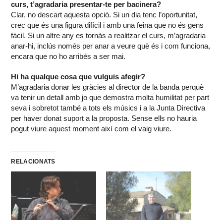
curs, t’agradaria presentar-te per bacinera?
Clar, no descart aquesta opció. Si un dia tenc l’oportunitat,
crec que és una figura difícil i amb una feina que no és gens
fàcil. Si un altre any es tornàs a realitzar el curs, m’agradaria
anar-hi, inclús només per anar a veure què és i com funciona,
encara que no ho arribés a ser mai.
Hi ha qualque cosa que vulguis afegir?
M’agradaria donar les gràcies al director de la banda perquè
va tenir un detall amb jo que demostra molta humilitat per part
seva i sobretot també a tots els músics i a la Junta Directiva
per haver donat suport a la proposta. Sense ells no hauria
pogut viure aquest moment així com el vaig viure.
RELACIONATS