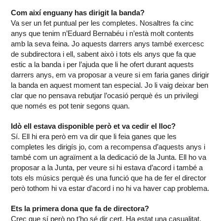
Com així enguany has dirigit la banda?
Va ser un fet puntual per les completes. Nosaltres fa cinc
anys que tenim n’Eduard Bernabéu i n’està molt contents
amb la seva feina. Jo aquests darrers anys també exercesc
de subdirectora i ell, sabent això i tots els anys que fa que
estic a la banda i per l’ajuda que li he ofert durant aquests
darrers anys, em va proposar a veure si em faria ganes dirigir
la banda en aquest moment tan especial. Jo li vaig deixar ben
clar que no pensava rebutjar l’ocasió perquè és un privilegi
que només es pot tenir segons quan.
Idò ell estava disponible però et va cedir el lloc?
Sí. Ell hi era però em va dir que li feia ganes que les
completes les dirigís jo, com a recompensa d’aquests anys i
també com un agraïment a la dedicació de la Junta. Ell ho va
proposar a la Junta, per veure si hi estava d’acord i també a
tots els músics perquè és una funció que ha de fer el director
però tothom hi va estar d’acord i no hi va haver cap problema.
Ets la primera dona que fa de directora?
Crec que sí però no t’ho sé dir cert. Ha estat una casualitat,