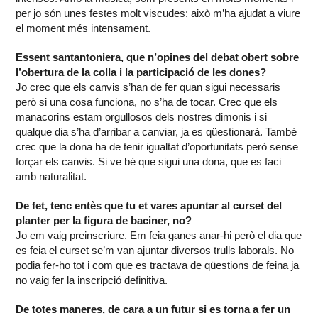
per jo són unes festes molt viscudes: això m’ha ajudat a viure
el moment més intensament.
Essent santantoniera, que n’opines del debat obert sobre
l’obertura de la colla i la participació de les dones?
Jo crec que els canvis s’han de fer quan sigui necessaris
però si una cosa funciona, no s’ha de tocar. Crec que els
manacorins estam orgullosos dels nostres dimonis i si
qualque dia s’ha d’arribar a canviar, ja es qüestionarà. També
crec que la dona ha de tenir igualtat d’oportunitats però sense
forçar els canvis. Si ve bé que sigui una dona, que es faci
amb naturalitat.
De fet, tenc entès que tu et vares apuntar al curset del
planter per la figura de baciner, no?
Jo em vaig preinscriure. Em feia ganes anar-hi però el dia que
es feia el curset se’m van ajuntar diversos trulls laborals. No
podia fer-ho tot i com que es tractava de qüestions de feina ja
no vaig fer la inscripció definitiva.
De totes maneres, de cara a un futur si es torna a fer un