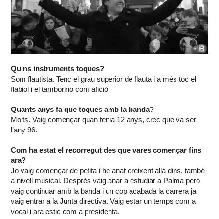
Quins instruments toques?
Som flautista. Tenc el grau superior de flauta i a més toc el
flabiol i el tamborino com afició.
Quants anys fa que toques amb la banda?
Molts. Vaig començar quan tenia 12 anys, crec que va ser
l’any 96.
Com ha estat el recorregut des que vares començar fins
ara?
Jo vaig començar de petita i he anat creixent allà dins, també
a nivell musical. Després vaig anar a estudiar a Palma però
vaig continuar amb la banda i un cop acabada la carrera ja
vaig entrar a la Junta directiva. Vaig estar un temps com a
vocal i ara estic com a presidenta.