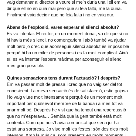
vaig demanar al director a veure si me’n duria una i ell em va
dir que ell no en duia mai però que si feia falta, me la duria.
Finalment vaig decidir que no feia falta i no en vaig dur.
Abans de l’explosió, vares esperar el silenci absolut?
Es va intentar. El rector, en un moment donat, va dir que si no
hi havia més silenci, no començariem i això també va ajudar
molt però jo crec que aconseguir silenci absolut és impossible
perquè hi ha un miler de persones i es fa molt complicat. Això
sí, es va intentar l’espera màxima per aconseguir el silenci
més gran possible.
Quines sensacions tens durant l’actuació? I després?
Em va passar molt de pressa i crec que no vaig ser del tot
concsicent. La meva sensació és de satisfacció, estic gojosa.
Ho vaig viure molt intensament perquè és un moment molt
important per qualsevol membre de la banda i a més tot va
anar molt bé. Després he vist que ha tengut una repercussió
que no m’esperava… Sembla que la gent també està molt
contenta. Com que no s’havia comunicat que seria jo, ha
estat una sorpresa. Jo visc molt les festes; són dos dies molt
intensos. Amb la música, som presents en molts moments i