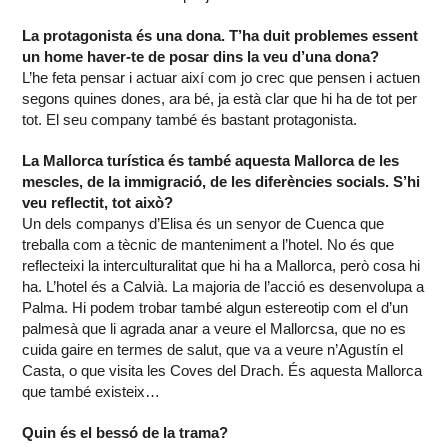
La protagonista és una dona. T’ha duit problemes essent
un home haver-te de posar dins la veu d’una dona?
L’he feta pensar i actuar així com jo crec que pensen i actuen
segons quines dones, ara bé, ja està clar que hi ha de tot per
tot. El seu company també és bastant protagonista.
La Mallorca turística és també aquesta Mallorca de les
mescles, de la immigració, de les diferències socials. S’hi
veu reflectit, tot això?
Un dels companys d’Elisa és un senyor de Cuenca que
treballa com a tècnic de manteniment a l’hotel. No és que
reflecteixi la interculturalitat que hi ha a Mallorca, però cosa hi
ha. L’hotel és a Calvià. La majoria de l’acció es desenvolupa a
Palma. Hi podem trobar també algun estereotip com el d’un
palmesà que li agrada anar a veure el Mallorcsa, que no es
cuida gaire en termes de salut, que va a veure n’Agustín el
Casta, o que visita les Coves del Drach. És aquesta Mallorca
que també existeix…
Quin és el bessó de la trama?