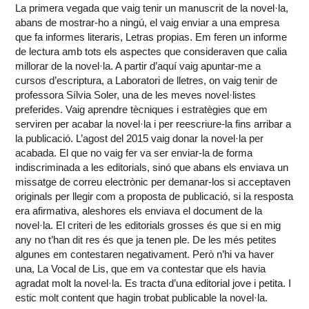
La primera vegada que vaig tenir un manuscrit de la novel·la,
abans de mostrar-ho a ningú, el vaig enviar a una empresa
que fa informes literaris, Letras propias. Em feren un informe
de lectura amb tots els aspectes que consideraven que calia
millorar de la novel·la. A partir d’aquí vaig apuntar-me a
cursos d’escriptura, a Laboratori de lletres, on vaig tenir de
professora Sílvia Soler, una de les meves novel·listes
preferides. Vaig aprendre tècniques i estratègies que em
serviren per acabar la novel·la i per reescriure-la fins arribar a
la publicació. L’agost del 2015 vaig donar la novel·la per
acabada. El que no vaig fer va ser enviar-la de forma
indiscriminada a les editorials, sinó que abans els enviava un
missatge de correu electrònic per demanar-los si acceptaven
originals per llegir com a proposta de publicació, si la resposta
era afirmativa, aleshores els enviava el document de la
novel·la. El criteri de les editorials grosses és que si en mig
any no t’han dit res és que ja tenen ple. De les més petites
algunes em contestaren negativament. Però n’hi va haver
una, La Vocal de Lis, que em va contestar que els havia
agradat molt la novel·la. Es tracta d’una editorial jove i petita. I
estic molt content que hagin trobat publicable la novel·la.