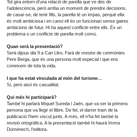
Tot gira entorn d’una relació de parella que ve des de
l’adolescència, però arriba un moment de prendre decisions,
de casar-se, de tenir fills, la parella té un impas, perquè ella
és molt ambiciosa i en canvi ell és un funcionari sense gaires
ambicions de futur. Hi ha aquest conflicte entre ells. És un
problema o un conflicte de parella molt comú.
Quan serà la presentació?
Serà dijous dia 9 a Can Lliro. Farà de mestre de cerimònies
Pere Berga, que és una persona molt especial i que ens
coneixem de tota la vida.
I que ha estat vinculada al món del turisme…
Sí, però això és casualitat.
Qui més hi participarà?
També hi parlarà Miquel Sureda i Jaén, que va ser la primera
persona que va llegir el llibre. De fet, el darrer tram de la
publicació l’hem viscut junts. A més, ell n’ha fet també la
revisió ortogràfica. A la presentació també hi haurà Imma
Domènech, l’editora.