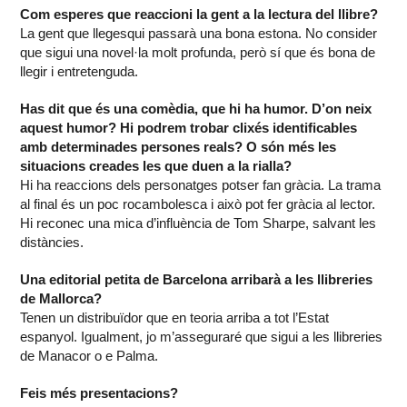
Com esperes que reaccioni la gent a la lectura del llibre?
La gent que llegesqui passarà una bona estona. No consider
que sigui una novel·la molt profunda, però sí que és bona de
llegir i entretenguda.
Has dit que és una comèdia, que hi ha humor. D’on neix
aquest humor? Hi podrem trobar clixés identificables
amb determinades persones reals? O són més les
situacions creades les que duen a la rialla?
Hi ha reaccions dels personatges potser fan gràcia. La trama
al final és un poc rocambolesca i això pot fer gràcia al lector.
Hi reconec una mica d’influència de Tom Sharpe, salvant les
distàncies.
Una editorial petita de Barcelona arribarà a les llibreries
de Mallorca?
Tenen un distribuïdor que en teoria arriba a tot l’Estat
espanyol. Igualment, jo m’asseguraré que sigui a les llibreries
de Manacor o e Palma.
Feis més presentacions?