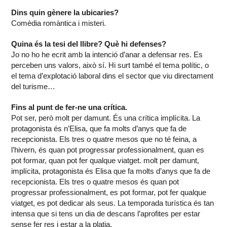
Dins quin gènere la ubicaries?
Comèdia romàntica i misteri.
Quina és la tesi del llibre? Què hi defenses?
Jo no ho he ecrit amb la intenció d’anar a defensar res. Es
perceben uns valors, això sí. Hi surt també el tema polític, o
el tema d’explotació laboral dins el sector que viu directament
del turisme…
Fins al punt de fer-ne una crítica.
Pot ser, però molt per damunt. És una crítica implícita. La
protagonista és n’Elisa, que fa molts d’anys que fa de
recepcionista. Els tres o quatre mesos que no té feina, a
l’hivern, és quan pot progressar professionalment, quan es
pot formar, quan pot fer qualque viatget. molt per damunt,
implícita, protagonista és Elisa que fa molts d’anys que fa de
recepcionista. Els tres o quatre mesos és quan pot
progressar professionalment, es pot formar, pot fer qualque
viatget, es pot dedicar als seus. La temporada turística és tan
intensa que si tens un dia de descans l’aprofites per estar
sense fer res i estar a la platja.