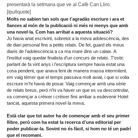
presentarà la setmana que ve al Cafè Can Lliro.
[/pullquote]
Molts no sabien tan sols que t’agradàs escriure i ara et
llances al món de la publicació ni més ni menys que amb
una novel·la. Com has arribat a aquesta situació?
Jo havia anat escrivint, sobretot a la meva adolescència, des
de diari personal fins a petits relats. De fet, guard els meus
diaris de l’adolescència a ca ma mare dins un calaix. A
l’institut vaig quedar finalista d’un concurs de relats. T’estic
parlant de fa vint anys i l’escriptura sempre havia estat una
cosa pendent, que anava fent de manera massa intermitent.
em vaig tèmer que el temps passava molt aviat, i que si volia
escriure m’hi havia de posar. Vaig començar amb una sèrie
de relats breus, però n’hi va haver un que es va descontrolar,
va començar a créixer i créixer fins arribar a esdevenir Hotel
tancat, aquesta primera novel·la meva.
Està clar que tot autor ha de començar amb el seu primer
llibre, però com ha estat la recerca d’una editorial per
poder publicar-la. Sovint no és fàcil, si hom no té un padrí
que el recomani.