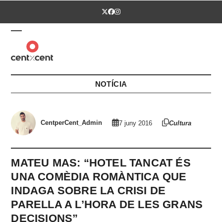
Skip
Twitter
Facebook
Instagram
to
content
Open
Close
mobile
mobile
menu
menu
NOTÍCIA
CentperCent_Admin
7 juny 2016
Cultura
MATEU MAS: “HOTEL TANCAT ÉS
UNA COMÈDIA ROMÀNTICA QUE
INDAGA SOBRE LA CRISI DE
PARELLA A L’HORA DE LES GRANS
DECISIONS”