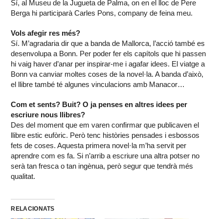
Sí, al Museu de la Jugueta de Palma, on en el lloc de Pere
Berga hi participarà Carles Pons, company de feina meu.
Vols afegir res més?
Sí. M’agradaria dir que a banda de Mallorca, l’acció també es
desenvolupa a Bonn. Per poder fer els capítols que hi passen
hi vaig haver d’anar per inspirar-me i agafar idees. El viatge a
Bonn va canviar moltes coses de la novel·la. A banda d’això,
el llibre també té algunes vinculacions amb Manacor…
Com et sents? Buit? O ja penses en altres idees per
escriure nous llibres?
Des del moment que em varen confirmar que publicaven el
llibre estic eufòric. Però tenc històries pensades i esbossos
fets de coses. Aquesta primera novel·la m’ha servit per
aprendre com es fa. Si n’arrib a escriure una altra potser no
serà tan fresca o tan ingènua, però segur que tendrà més
qualitat.
RELACIONATS