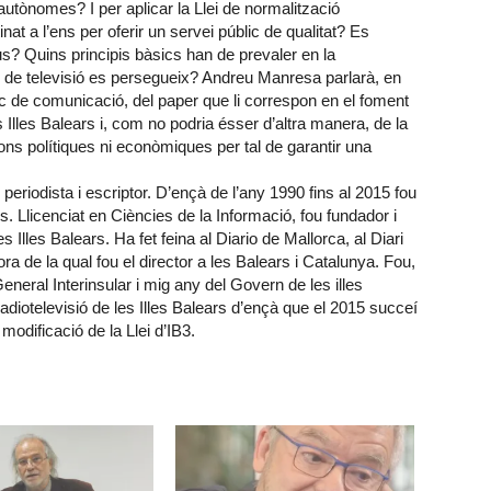
autònomes? I per aplicar la Llei de normalització
nat a l’ens per oferir un servei públic de qualitat? Es
us? Quins principis bàsics han de prevaler en la
l de televisió es persegueix? Andreu Manresa parlarà, en
lic de comunicació, del paper que li correspon en el foment
les Illes Balears i, com no podria ésser d’altra manera, de la
ons polítiques ni econòmiques per tal de garantir una
.
eriodista i escriptor. D’ençà de l’any 1990 fins al 2015 fou
rs. Llicenciat en Ciències de la Informació, fou fundador i
s Illes Balears. Ha fet feina al Diario de Mallorca, al Diari
 de la qual fou el director a les Balears i Catalunya. Fou,
neral Interinsular i mig any del Govern de les illes
adiotelevisió de les Illes Balears d’ençà que el 2015 succeí
odificació de la Llei d’IB3.