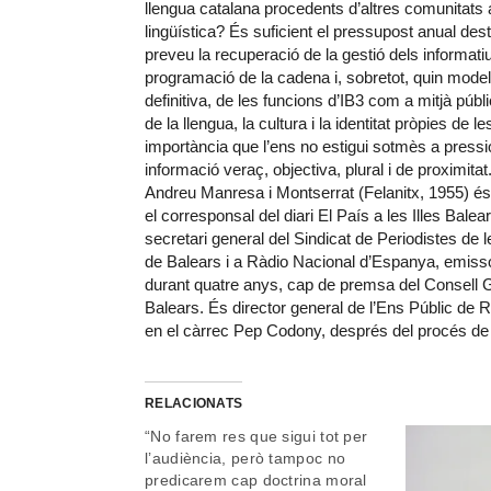
llengua catalana procedents d’altres comunitats 
lingüística? És suficient el pressupost anual desti
preveu la recuperació de la gestió dels informati
programació de la cadena i, sobretot, quin mode
definitiva, de les funcions d’IB3 com a mitjà púb
de la llengua, la cultura i la identitat pròpies de 
importància que l’ens no estigui sotmès a pressi
informació veraç, objectiva, plural i de proximitat
Andreu Manresa i Montserrat (Felanitx, 1955) és p
el corresponsal del diari El País a les Illes Balea
secretari general del Sindicat de Periodistes de le
de Balears i a Ràdio Nacional d’Espanya, emissora
durant quatre anys, cap de premsa del Consell Ge
Balears. És director general de l’Ens Públic de R
en el càrrec Pep Codony, després del procés de m
RELACIONATS
“No farem res que sigui tot per
l’audiència, però tampoc no
predicarem cap doctrina moral