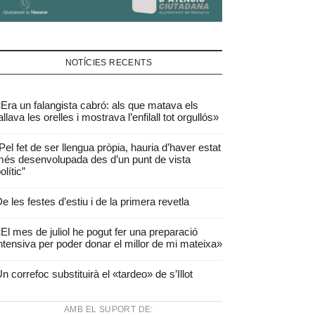
NOTÍCIES RECENTS
Era un falangista cabró: als que matava els
allava les orelles i mostrava l’enfilall tot orgullós»
Pel fet de ser llengua pròpia, hauria d’haver estat
és desenvolupada des d’un punt de vista
olític”
e les festes d’estiu i de la primera revetla
El mes de juliol he pogut fer una preparació
ntensiva per poder donar el millor de mi mateixa»
n correfoc substituirà el «tardeo» de s’Illot
AMB EL SUPORT DE: