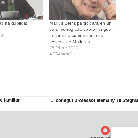
3 ha duplicat
Màrius Serra participarà en un
curs monogràfic sobre llengua i
20
mitjans de comunicació de
l’Escola de Mallorquí
28 febrer 2020
A "General"
e familiar
El conegut professor alemany Til Stegman
next
post: