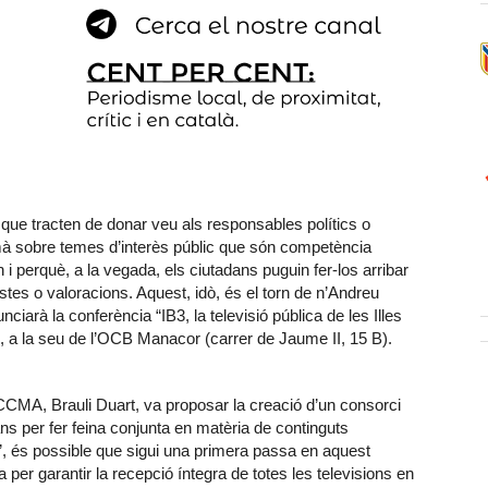
ue tracten de donar veu als responsables polítics o
mà sobre temes d’interès públic que són competència
 i perquè, a la vegada, els ciutadans puguin fer-los arribar
stes o valoracions. Aquest, idò, és el torn de n’Andreu
ciarà la conferència “IB3, la televisió pública de les Illes
h, a la seu de l’OCB Manacor (carrer de Jaume II, 15 B).
a CCMA, Brauli Duart, va proposar la creació d’un consorci
ans per fer feina conjunta en matèria de continguts
, és possible que sigui una primera passa en aquest
 per garantir la recepció íntegra de totes les televisions en