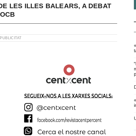
 DE LES ILLES BALEARS, A DEBAT
’OCB
PUBLICITAT
«
t
“
m
p
D
«
i
U