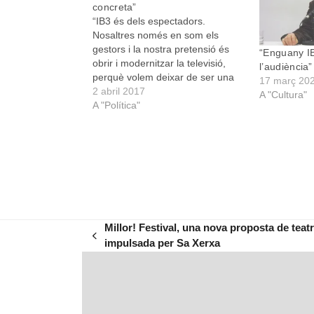
concreta”
“IB3 és dels espectadors.
Nosaltres només en som els
gestors i la nostra pretensió és
“Enguany IB
obrir i modernitzar la televisió,
l’audiència”
perquè volem deixar de ser una
17 març 20
televisió que interessàs únicament
2 abril 2017
A "Cultura"
al gent gran i rural, sinó també les
A "Política"
noves generacions”. Andreu
Manresa parlava dels objectius
“fundacionals” de la nova IB3,…
Millor! Festival, una nova proposta de teatr
previous
impulsada per Sa Xerxa
post: