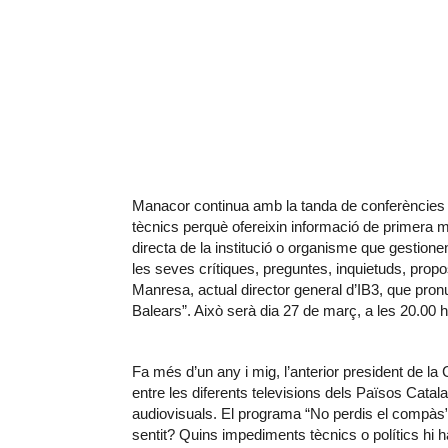
Manacor continua amb la tanda de conferències q
tècnics perquè ofereixin informació de primera 
directa de la institució o organisme que gestionen
les seves crítiques, preguntes, inquietuds, propo
Manresa, actual director general d’IB3, que pronun
Balears”. Això serà dia 27 de març, a les 20.00 
Fa més d’un any i mig, l’anterior president de l
entre les diferents televisions dels Països Catal
audiovisuals. El programa “No perdis el compàs”
sentit? Quins impediments tècnics o polítics hi ha