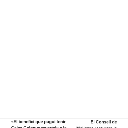
«El benefici que pugui tenir
El Consell de
Caixa Colonya reverteix a la