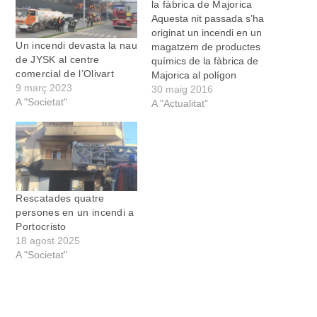
la fàbrica de Majorica
Aquesta nit passada s’ha
originat un incendi en un
Un incendi devasta la nau
magatzem de productes
de JYSK al centre
químics de la fàbrica de
comercial de l’Olivart
Majorica al polígon
9 març 2023
industrial de Manacor. No
30 maig 2016
A "Societat"
s’han hagut de lamentar
A "Actualitat"
danys personals, però les
flames han deixat
totalment cremada i
inutilitzada la nau d’uns
trenta metres quadrats on
l’empresa guardava
Rescatades quatre
dissolvents i…
persones en un incendi a
Portocristo
18 agost 2025
A "Societat"