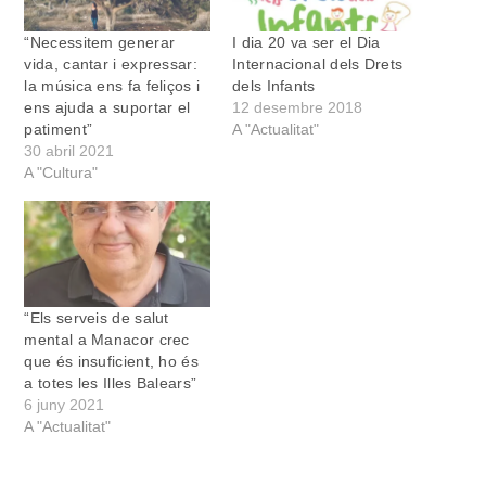
“Necessitem generar
I dia 20 va ser el Dia
vida, cantar i expressar:
Internacional dels Drets
la música ens fa feliços i
dels Infants
ens ajuda a suportar el
12 desembre 2018
patiment”
A "Actualitat"
30 abril 2021
A "Cultura"
“Els serveis de salut
mental a Manacor crec
que és insuficient, ho és
a totes les Illes Balears”
6 juny 2021
A "Actualitat"