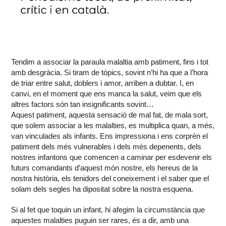
Tendim a associar la paraula malaltia amb patiment, fins i tot
amb desgràcia. Si tiram de tòpics, sovint n’hi ha que a l’hora
de triar entre salut, doblers i amor, arriben a dubtar. I, en
canvi, en el moment que ens manca la salut, veim que els
altres factors són tan insignificants sovint…
Aquest patiment, aquesta sensació de mal fat, de mala sort,
que solem associar a les malalties, es multiplica quan, a més,
van vinculades als infants. Ens impressiona i ens corprèn el
patiment dels més vulnerables i dels més depenents, dels
nostres infantons que comencen a caminar per esdevenir els
futurs comandants d’aquest món nostre, els hereus de la
nostra història, els tenidors del coneixement i el saber que el
solam dels segles ha dipositat sobre la nostra esquena.
Si al fet que toquin un infant, hi afegim la circumstància que
aquestes malalties puguin ser rares, és a dir, amb una