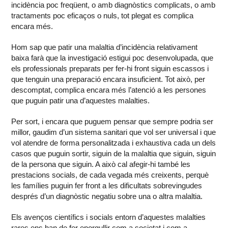
incidència poc freqüent, o amb diagnòstics complicats, o amb
tractaments poc eficaços o nuls, tot plegat es complica
encara més.
Hom sap que patir una malaltia d’incidència relativament
baixa farà que la investigació estigui poc desenvolupada, que
els professionals preparats per fer-hi front siguin escassos i
que tenguin una preparació encara insuficient. Tot això, per
descomptat, complica encara més l’atenció a les persones
que puguin patir una d’aquestes malalties.
Per sort, i encara que puguem pensar que sempre podria ser
millor, gaudim d’un sistema sanitari que vol ser universal i que
vol atendre de forma personalitzada i exhaustiva cada un dels
casos que puguin sortir, siguin de la malaltia que siguin, siguin
de la persona que siguin. A això cal afegir-hi també les
prestacions socials, de cada vegada més creixents, perquè
les famílies puguin fer front a les dificultats sobrevingudes
després d’un diagnòstic negatiu sobre una o altra malaltia.
Els avenços científics i socials entorn d’aquestes malalties
rares ens han de fer enorgullir com a societat i com a