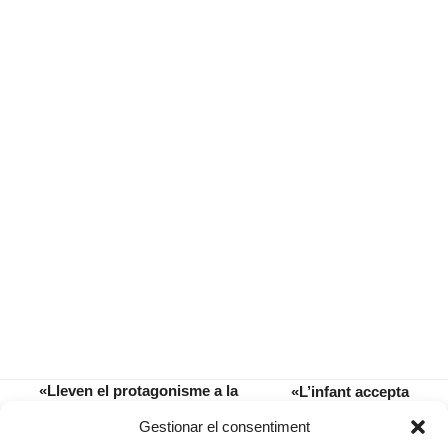
«Lleven el protagonisme a la
«L’infant accepta
malaltia per donar-lo als fills i
el cos i la psique
previous
next
Gestionar el consentiment
gaudeixen dins les limitacions»
que li han tocat»
post:
post: