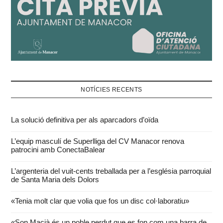
NOTÍCIES RECENTS
La solució definitiva per als aparcadors d’oïda
L’equip masculí de Superlliga del CV Manacor renova
patrocini amb ConectaBalear
L’argenteria del vuit-cents treballada per a l’església parroquial
de Santa Maria dels Dolors
«Tenia molt clar que volia que fos un disc col·laboratiu»
«Son Macià és un poble perdut que es fon com una barra de