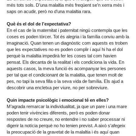
més tots sols. D’una malaltia més freqüent se’n xerra més i
saps on acudir, però no d’una malaltia rara.
Què és el dol de l’expectativa?
En el cas de la maternitat i paternitat ningú contempla que les
coses es poden tòrcer. Tot és alegria i la família conviu amb la
imaginació. Quan tenen un diagnòstic com aquests es troben
que les expectatives no es poden complir i aquí hi ha el dol
perquè la malaltia impedirà fer les coses tal com havien
pensat. Els decanta de la realitat i els condiciona la vida. En
aquests casos, la meva funció és acompanyar les persones
per tal que el condicionant de la malaltia, que tenen molt de
pes, no tapi la seva filla o la seva vida de família. Els ajud a
descobrir una encletxa per viure, no per sobreviure.
Quin impacte psicològic i emocional té en elles?
M’agrada remarcar la individualitat, ja que un pare i una mare
poden tenir vivències diferents, però es poden donar
respostes de no creure, no entendre i no saber processar ni
digerir la notícia perquè no ho tenien previst. A això s’afegeix
la preocupació de la gravetat de la malaltia i és aquí quan