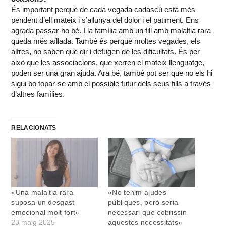
És important perquè de cada vegada cadascú està més
pendent d’ell mateix i s’allunya del dolor i el patiment. Ens
agrada passar-ho bé. I la família amb un fill amb malaltia rara
queda més aïllada. També és perquè moltes vegades, els
altres, no saben què dir i defugen de les dificultats. És per
això que les associacions, que xerren el mateix llenguatge,
poden ser una gran ajuda. Ara bé, també pot ser que no els hi
sigui bo topar-se amb el possible futur dels seus fills a través
d’altres famílies.
RELACIONATS
«Una malaltia rara
«No tenim ajudes
suposa un desgast
públiques, però seria
emocional molt fort»
necessari que cobrissin
23 maig 2025
aquestes necessitats»