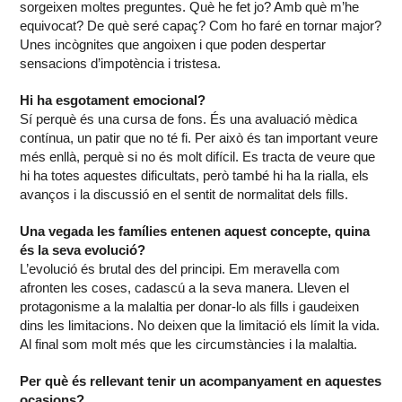
sorgeixen moltes preguntes. Què he fet jo? Amb què m’he
equivocat? De què seré capaç? Com ho faré en tornar major?
Unes incògnites que angoixen i que poden despertar
sensacions d’impotència i tristesa.
Hi ha esgotament emocional?
Sí perquè és una cursa de fons. És una avaluació mèdica
contínua, un patir que no té fi. Per això és tan important veure
més enllà, perquè si no és molt difícil. Es tracta de veure que
hi ha totes aquestes dificultats, però també hi ha la rialla, els
avanços i la discussió en el sentit de normalitat dels fills.
Una vegada les famílies entenen aquest concepte, quina
és la seva evolució?
L’evolució és brutal des del principi. Em meravella com
afronten les coses, cadascú a la seva manera. Lleven el
protagonisme a la malaltia per donar-lo als fills i gaudeixen
dins les limitacions. No deixen que la limitació els límit la vida.
Al final som molt més que les circumstàncies i la malaltia.
Per què és rellevant tenir un acompanyament en aquestes
ocasions?