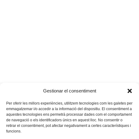
Manacor, Vila
Infants i malalties rares, camins
Gestionar el consentiment
previous
next
del Llibre
que cerquen mapes
post:
post:
Per oferir les millors experiències, utilitzem tecnologies com les galetes per
emmagatzemar i/o accedir a la informació del dispositiu. El consentiment a
aquestes tecnologies ens permetrà processar dades com el comportament
de navegació o els identificadors únics en aquest lloc. No consentir o
retirar el consentiment, pot afectar negativament a certes característiques i
funcions.