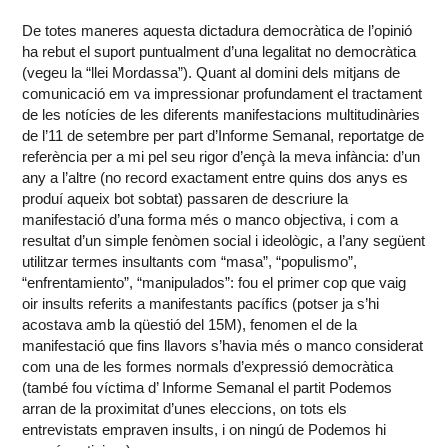
De totes maneres aquesta dictadura democràtica de l’opinió
ha rebut el suport puntualment d’una legalitat no democràtica
(vegeu la “llei Mordassa”). Quant al domini dels mitjans de
comunicació em va impressionar profundament el tractament
de les notícies de les diferents manifestacions multitudinàries
de l’11 de setembre per part d’Informe Semanal, reportatge de
referència per a mi pel seu rigor d’ençà la meva infància: d’un
any a l’altre (no record exactament entre quins dos anys es
produí aqueix bot sobtat) passaren de descriure la
manifestació d’una forma més o manco objectiva, i com a
resultat d’un simple fenòmen social i ideològic, a l’any següent
utilitzar termes insultants com “masa”, “populismo”,
“enfrentamiento”, “manipulados”: fou el primer cop que vaig
oir insults referits a manifestants pacífics (potser ja s’hi
acostava amb la qüestió del 15M), fenomen el de la
manifestació que fins llavors s’havia més o manco considerat
com una de les formes normals d’expressió democràtica
(també fou víctima d’ Informe Semanal el partit Podemos
arran de la proximitat d’unes eleccions, on tots els
entrevistats empraven insults, i on ningú de Podemos hi