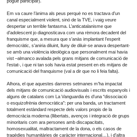
pogué participar).
Em va caure l’ànima als peus perquè no es tractava d’un
canal especialment violent, sinó de la TVE, i vaig veure
despertar un terrible fantasma. L’anticatalanisme que
d’adolescent jo diagnosticava com una rèmora decadent del
franquisme que, a mesura que s’anàs implantant l’esperit
democràtic, s’aniria diluint, lluny de diluir-se anava despertant-
se amb una violència ideològica que personalment mai havia
vist –almanco avalada pels grans mitjans de comunicació de
l’estat-, i que ni tan sols havia estat present en els mitjans de
comunicació del franquisme (val a dir que no li feia falta).
Alhora, el que aquestes darreres setmanes m’ha impactat
dels mitjans de comunicació audiovisuals i escrits espanyols i
alguns de catalans com La Vanguardia és d’una “dissociació
o esquizofrènia democràtica”: per una banda, un tractament
totalment estàndard respecte dels valors propis de la
democràcia moderna (llibertats, avenços i integració de grups
minoritaris com ara persones amb discapacitats,
homosexualitat, maltractament de la dona, o els casos de
tragèdies humanitàries de caràcter internacional…), i d’altra