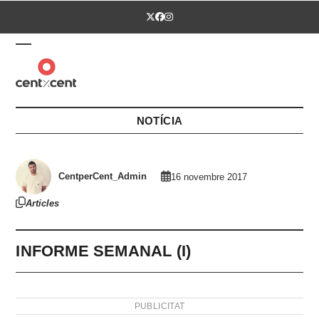
Skip
Twitter
Facebook
Instagram
to
content
Open
Close
mobile
mobile
menu
menu
NOTÍCIA
CentperCent_Admin
16 novembre 2017
Articles
INFORME SEMANAL (I)
PUBLICITAT