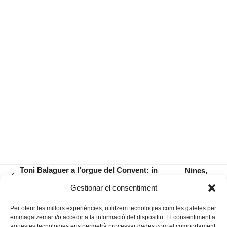
Toni Balaguer a l’orgue del Convent: in
Nines,
previous
memoriam Antoni Matheu Mulet
clar que
next
Gestionar el consentiment
post:
sí!
post:
Per oferir les millors experiències, utilitzem tecnologies com les galetes per
emmagatzemar i/o accedir a la informació del dispositiu. El consentiment a
aquestes tecnologies ens permetrà processar dades com el comportament