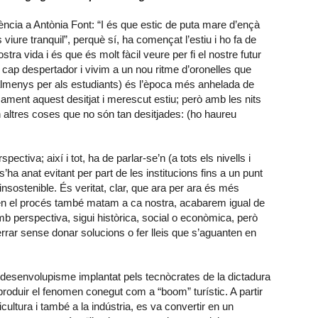
ència a Antònia Font: “I és que estic de puta mare d’ençà
viure tranquil”, perquè sí, ha començat l’estiu i ho fa de
tra vida i és que és molt fàcil veure per fi el nostre futur
ap despertador i vivim a un nou ritme d’oronelles que
 (almenys per als estudiants) és l’època més anhelada de
cisament aquest desitjat i merescut estiu; però amb les nits
n altres coses que no són tan desitjades: (ho haureu
ctiva; així i tot, ha de parlar-se’n (a tots els nivells i
s’ha anat evitant per part de les institucions fins a un punt
nsostenible. És veritat, clar, que ara per ara és més
 en el procés també matam a ca nostra, acabarem igual de
b perspectiva, sigui històrica, social o econòmica, però
rar sense donar solucions o fer lleis que s’aguanten en
desenvolupisme implantat pels tecnòcrates de la dictadura
 produir el fenomen conegut com a “boom” turístic. A partir
icultura i també a la indústria, es va convertir en un