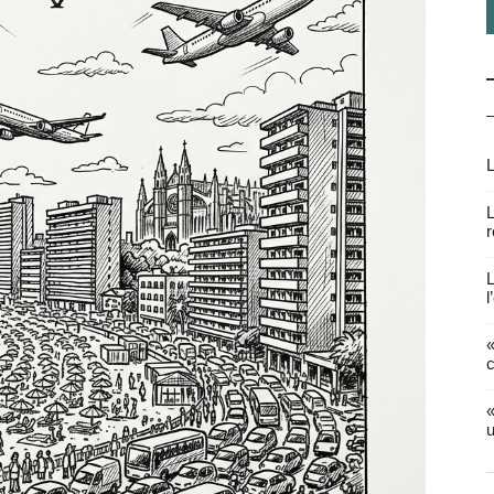
L
L
r
L
l
«
c
«
u