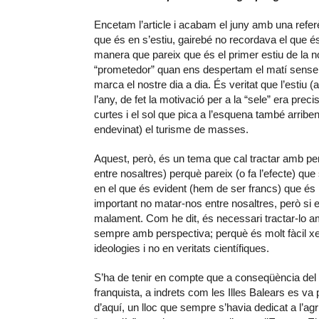
Encetam l’article i acabam el juny amb una refer
que és en s’estiu, gairebé no recordava el que és 
manera que pareix que és el primer estiu de la nos
“prometedor” quan ens despertam el matí sense c
marca el nostre dia a dia. És veritat que l’estiu
l’any, de fet la motivació per a la “sele” era pre
curtes i el sol que pica a l’esquena també arribe
endevinat) el turisme de masses.
Aquest, però, és un tema que cal tractar amb perspe
entre nosaltres) perquè pareix (o fa l’efecte) que 
en el que és evident (hem de ser francs) que és i
important no matar-nos entre nosaltres, però si
malament. Com he dit, és necessari tractar-lo am
sempre amb perspectiva; perquè és molt fàcil xer
ideologies i no en veritats científiques.
S’ha de tenir en compte que a conseqüència del 
franquista, a indrets com les Illes Balears es va
d’aquí, un lloc que sempre s’havia dedicat a l’agr