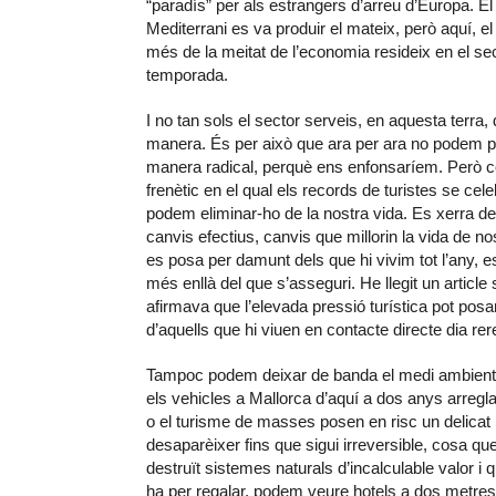
“paradís” per als estrangers d’arreu d’Europa. El n
Mediterrani es va produir el mateix, però aquí, e
més de la meitat de l’economia resideix en el se
temporada.
I no tan sols el sector serveis, en aquesta terr
manera. És per això que ara per ara no podem pr
manera radical, perquè ens enfonsaríem. Però 
frenètic en el qual els records de turistes se ce
podem eliminar-ho de la nostra vida. Es xerra de
canvis efectius, canvis que millorin la vida de no
es posa per damunt dels que hi vivim tot l’any, 
més enllà del que s’asseguri. He llegit un articl
afirmava que l’elevada pressió turística pot posar
d’aquells que hi viuen en contacte directe dia rer
Tampoc podem deixar de banda el medi ambient, tí
els vehicles a Mallorca d’aquí a dos anys arregl
o el turisme de masses posen en risc un delicat
desaparèixer fins que sigui irreversible, cosa que
destruït sistemes naturals d’incalculable valor 
ha per regalar, podem veure hotels a dos metres