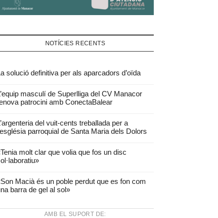
NOTÍCIES RECENTS
a solució definitiva per als aparcadors d’oïda
’equip masculí de Superlliga del CV Manacor
enova patrocini amb ConectaBalear
’argenteria del vuit-cents treballada per a
’església parroquial de Santa Maria dels Dolors
Tenia molt clar que volia que fos un disc
ol·laboratiu»
Son Macià és un poble perdut que es fon com
na barra de gel al sol»
AMB EL SUPORT DE: