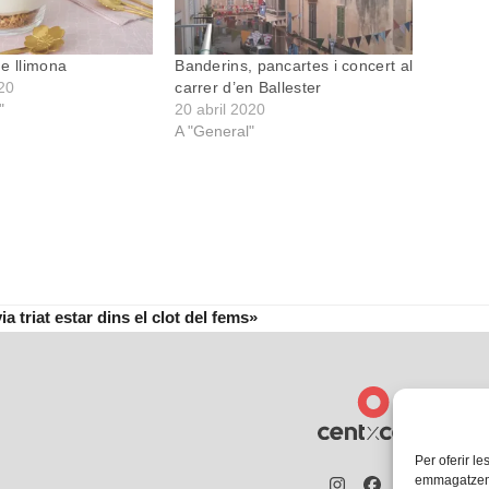
e llimona
Banderins, pancartes i concert al
20
carrer d’en Ballester
"
20 abril 2020
A "General"
triat estar dins el clot del fems»
Per oferir le
emmagatzemar