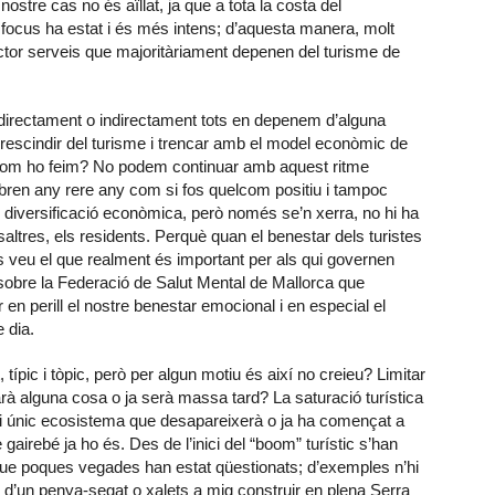
ostre cas no és aïllat, ja que a tota la costa del
l focus ha estat i és més intens; d’aquesta manera, molt
ctor serveis que majoritàriament depenen del turisme de
a, directament o indirectament tots en depenem d’alguna
escindir del turisme i trencar amb el model econòmic de
com ho feim? No podem continuar amb aquest ritme
lebren any rere any com si fos quelcom positiu i tampoc
 diversificació econòmica, però només se’n xerra, no hi ha
saltres, els residents. Perquè quan el benestar dels turistes
es veu el que realment és important per als qui governen
e sobre la Federació de Salut Mental de Mallorca que
 en perill el nostre benestar emocional i en especial el
e dia.
pic i tòpic, però per algun motiu és així no creieu? Limitar
arà alguna cosa o ja serà massa tard? La saturació turística
 i únic ecosistema que desapareixerà o ja ha començat a
 gairebé ja ho és. Des de l’inici del “boom” turístic s’han
i que poques vegades han estat qüestionats; d’exemples n’hi
 d’un penya-segat o xalets a mig construir en plena Serra