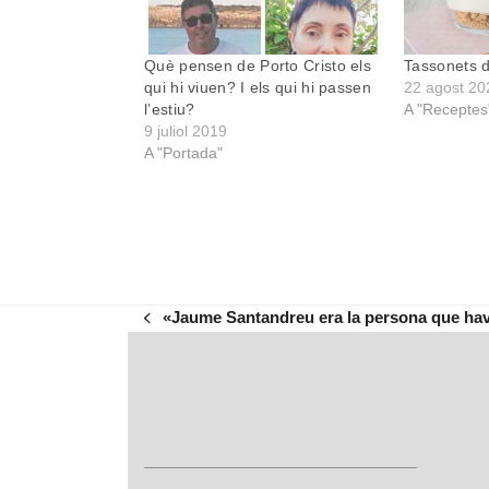
Què pensen de Porto Cristo els
Tassonets d
qui hi viuen? I els qui hi passen
22 agost 20
l’estiu?
A "Receptes
9 juliol 2019
A "Portada"
«Jaume Santandreu era la persona que havia 
previous
post: