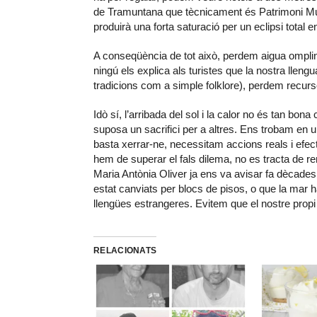
de Tramuntana que tècnicament és Patrimoni Mun
produirà una forta saturació per un eclipsi total en
A conseqüència de tot això, perdem aigua omplint
ningú els explica als turistes que la nostra lleng
tradicions com a simple folklore), perdem recurs
Idò sí, l’arribada del sol i la calor no és tan bon
suposa un sacrifici per a altres. Ens trobam en u
basta xerrar-ne, necessitam accions reals i efe
hem de superar el fals dilema, no es tracta de re
Maria Antònia Oliver ja ens va avisar fa dècades 
estat canviats per blocs de pisos, o que la mar 
llengües estrangeres. Evitem que el nostre propi
RELACIONATS