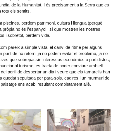
dial de la Humanitat. I és precisament a la Serra que es
 tots els sentits.
 piscines, perdem patrimoni, cultura i llengua (perquè
ua pròpia no és l’espanyol i sí que mostren les nostres
os i sobretot, perdem vida.
a com pareix a simple vista, el canvi de ritme per alguns
n punt de no retorn, ja no podem evitar el problema, ja no
ctives que sobrepassin interessos econòmics o partidistes;
nunciar al turisme, es tracta de poder conviure amb ell.
del perill de despertar un dia i veure que els tamarells han
ha quedat sepultada per para-sols, cadires i un murmuri de
 paisatge ens acabi resultant completament aliè.