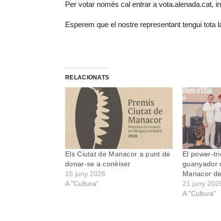
Per votar només cal entrar a vota.alenada.cat, ind
Esperem que el nostre representant tengui tota la 
RELACIONATS
Els Ciutat de Manacor a punt de
El power-tr
donar-se a conèixer
guanyador d
15 juny 2026
Manacor d
A "Cultura"
21 juny 202
A "Cultura"