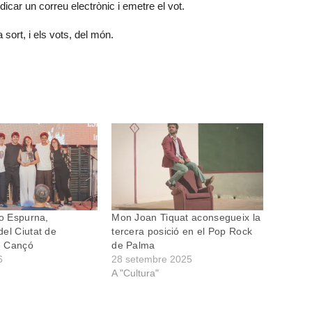
icar un correu electrònic i emetre el vot.
sort, i els vots, del món.
io Espurna,
Mon Joan Tiquat aconsegueix la
el Ciutat de
tercera posició en el Pop Rock
e Cançó
de Palma
6
28 setembre 2025
A "Cultura"