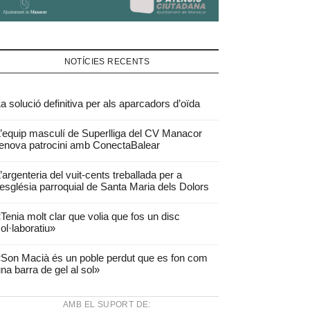
NOTÍCIES RECENTS
a solució definitiva per als aparcadors d’oïda
’equip masculí de Superlliga del CV Manacor
enova patrocini amb ConectaBalear
’argenteria del vuit-cents treballada per a
’església parroquial de Santa Maria dels Dolors
Tenia molt clar que volia que fos un disc
ol·laboratiu»
Son Macià és un poble perdut que es fon com
na barra de gel al sol»
AMB EL SUPORT DE: