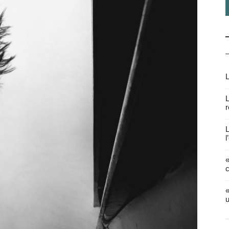
L
L
r
L
l
«
c
«
u