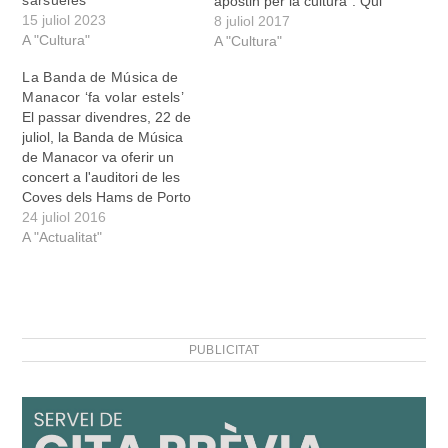
apostin per la cultura”. Qui
15 juliol 2023
parla així, entre l’emoció i
8 juliol 2017
A "Cultura"
l’entusiasme, és Toni Font,
A "Cultura"
juntament amb Joan
La Banda de Música de
Miquel Riera, alma mater
Manacor ‘fa volar estels’
dels concerts que tant a
El passar divendres, 22 de
l’església com a les Coves
juliol, la Banda de Música
del Drach se…
de Manacor va oferir un
concert a l'auditori de les
Coves dels Hams de Porto
Cristo a benefici de
24 juliol 2016
l'Associació Estel de
A "Actualitat"
Llevant amb l'assistència
d'unes 300 persones.
Estel de Llevant
desenvolupa al llarg de
2016 la campanya "Un
PUBLICITAT
nou…