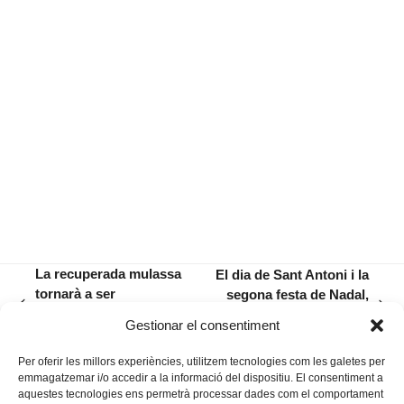
La recuperada mulassa
El dia de Sant Antoni i la
tornarà a ser
segona festa de Nadal,
previous
next
protagonista en les
declarats dies festius
Gestionar el consentiment
post:
post:
festes de Sant Jaume
locals per al 2017
Per oferir les millors experiències, utilitzem tecnologies com les galetes per
emmagatzemar i/o accedir a la informació del dispositiu. El consentiment a
aquestes tecnologies ens permetrà processar dades com el comportament