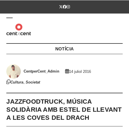
Skip
Twitter
Facebook
Instagram
to
content
Open
Close
mobile
mobile
menu
menu
NOTÍCIA
CentperCent_Admin
14 juliol 2016
,
Cultura
Societat
JAZZFOODTRUCK, MÚSICA
SOLIDÀRIA AMB ESTEL DE LLEVANT
A LES COVES DEL DRACH