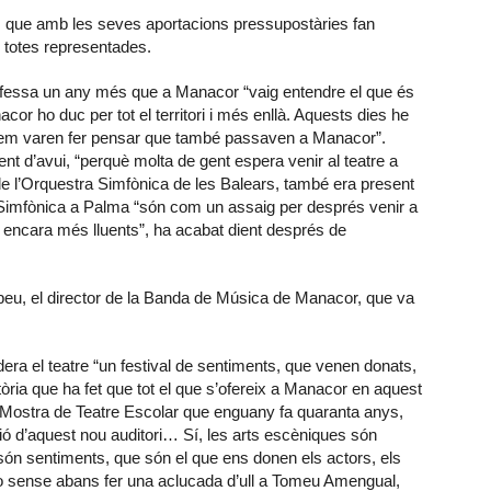
ions que amb les seves aportacions pressupostàries fan
 totes representades.
onfessa un any més que a Manacor “vaig entendre el que és
nacor ho duc per tot el territori i més enllà. Aquests dies he
llà em varen fer pensar que també passaven a Manacor”.
ent d’avui, “perquè molta de gent espera venir al teatre a
de l’Orquestra Simfònica de les Balears, també era present
la Simfònica a Palma “són com un assaig per després venir a
 encara més lluents”, ha acabat dient després de
eu, el director de la Banda de Música de Manacor, que va
dera el teatre “un festival de sentiments, que venen donats,
istòria que ha fet que tot el que s’ofereix a Manacor en aquest
 Mostra de Teatre Escolar que enguany fa quaranta anys,
ió d’aquest nou auditori… Sí, les arts escèniques són
són sentiments, que són el que ens donen els actors, els
 no sense abans fer una aclucada d’ull a Tomeu Amengual,