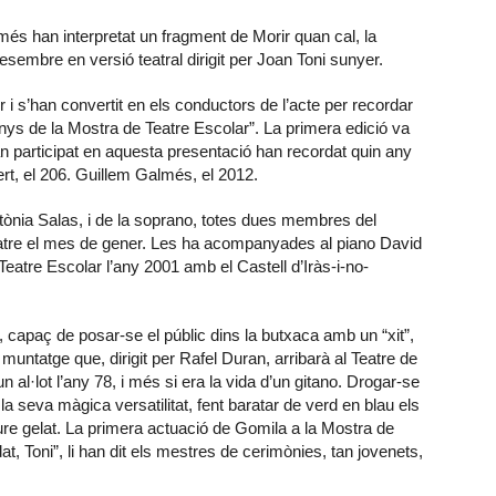
lmés han interpretat un fragment de Morir quan cal, la
esembre en versió teatral dirigit per Joan Toni sunyer.
i s’han convertit en els conductors de l’acte per recordar
nys de la Mostra de Teatre Escolar”. La primera edició va
han participat en aquesta presentació han recordat quin any
rt, el 206. Guillem Galmés, el 2012.
ntònia Salas, i de la soprano, totes dues membres del
eatre el mes de gener. Les ha acompanyades al piano David
atre Escolar l’any 2001 amb el Castell d’Iràs-i-no-
e, capaç de posar-se el públic dins la butxaca amb un “xit”,
muntatge que, dirigit per Rafel Duran, arribarà al Teatre de
al·lot l’any 78, i més si era la vida d’un gitano. Drogar-se
a seva màgica versatilitat, fent baratar de verd en blau els
e gelat. La primera actuació de Gomila a la Mostra de
t, Toni”, li han dit els mestres de cerimònies, tan jovenets,