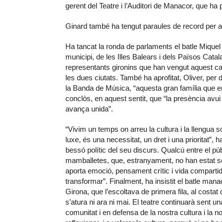
gerent del Teatre i l’Auditori de Manacor, que ha
Ginard també ha tengut paraules de record per 
Ha tancat la ronda de parlaments el batle Miquel 
municipi, de les Illes Balears i dels Països Catala
representants gironins que han vengut aquest 
les dues ciutats. També ha aprofitat, Oliver, per
la Banda de Música, “aquesta gran família que en
conclòs, en aquest sentit, que “la presència avu
avança unida”.
“Vivim un temps on arreu la cultura i la llengua
luxe, és una necessitat, un dret i una prioritat”, h
bessó polític del seu discurs. Qualcú entre el p
mamballetes, que, estranyament, no han estat s
aporta emoció, pensament crític i vida comparti
transformar”. Finalment, ha insistit el batle mana
Girona, que l’escoltava de primera fila, al costat 
s’atura ni ara ni mai. El teatre continuarà sent 
comunitat i en defensa de la nostra cultura i la n