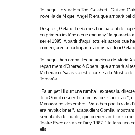
Tot seguit, els actors Toni Gelabert i Guillem Ga
novel·la de Miquel Àngel Riera que arribarà pel d
Després, Gelabert i Galmés han baratat de paper 
en primera instància que enguany “fa quaranta a
ser el 1985. A partir d’aquí, tots els actors que 
començaren a participar a la mostra. Toni Gelabe
Tot seguit han arribat les actuacions de Maria A
repartiment d’Operació Òpera, que arribarà al t
Mohedano. Salas va estrenar-se a la Mostra de Te
Tornaràs.
“Fa un pet i li surt una rumba”, expressiu, direct
Toni Gomila escenifica un tast de “Chocolate”, el 
Manacor pel desembre. “Valia ben poc la vida d’un 
era revolucionari”, acaba dient Gomila, mostrant l
semblants del públic, que queden amb un somriur
Teatre Escolar va ser l’any 1987. “Ja tens una eda
ells.