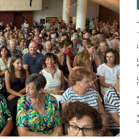
L
L
r
L
l
«
c
«
u