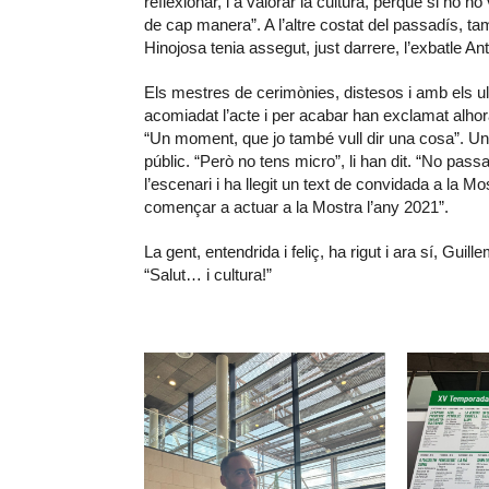
reflexionar, i a valorar la cultura, perquè si no 
de cap manera”. A l’altre costat del passadís, tamb
Hinojosa tenia assegut, just darrere, l’exbatle Ant
Els mestres de cerimònies, distesos i amb els ulls
acomiadat l’acte i per acabar han exclamat alhora
“Un moment, que jo també vull dir una cosa”. Una
públic. “Però no tens micro”, li han dit. “No pass
l’escenari i ha llegit un text de convidada a la Mo
començar a actuar a la Mostra l’any 2021”.
La gent, entendrida i feliç, ha rigut i ara sí, Gui
“Salut… i cultura!”