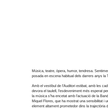
Música, teatre, òpera, humor, tendresa. Sentimen
posada en escena habitual dels darrers anys l
Amb el vestíbul de l’Auditori estibat, amb les ca
devora el taulell, l’esdeveniment més esperat per
la música s’ha encetat amb l’actuació de la Ban
Miquel Flores, que ha mostrat una sensibilitat i
element altament prometedor dins la trajectòria 