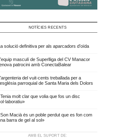
NOTÍCIES RECENTS
a solució definitiva per als aparcadors d’oïda
’equip masculí de Superlliga del CV Manacor
enova patrocini amb ConectaBalear
’argenteria del vuit-cents treballada per a
’església parroquial de Santa Maria dels Dolors
Tenia molt clar que volia que fos un disc
ol·laboratiu»
Son Macià és un poble perdut que es fon com
na barra de gel al sol»
AMB EL SUPORT DE: