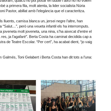
ho valoram, qualcú ho pot posar en dubte i això no ho volem
é a primera fila, molt atenta, la lider socialista Núria
oni Pastor, abillat amb l’elegància que el caracteritza.
 lluents, camisa blanca un, jersei negre l’altre, han
 “Salut…”, però una veueta infantil els ha interromputs.
 joveneta molt joveneta, una nina, s’ha aixecat d’entre el
a res, ja l’agafaré”. Berta Costa ha caminat decidida cap a
stra de Teatre Escolar. “Per cert”, ha acabat dient, “jo vaig
llem Galmés, Toni Gelabert i Berta Costa han dit tots a l’una: