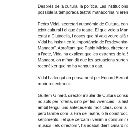
Després de la cultura, la política. Les instituc
possible la temporada teatral manacorina hi eren
Pedro Vidal, secretari autonòmic de Cultura, c
teixit cultural i el que és teatre. El que veig a Ma
estat a Ciutadella, i coses que hi vaig veure a
Vidal ha insistit en la importància de l’esdevenim
Manacor”. Aprofitant que Pablo Mielgo, director 
a l’acte, Vidal ha explicat que les estrenes de 
Manacor, on m’han dit que les actuacions surten
reconèixer que no ha vengut a cap.
Vidal ha tengut un pensament per Eduard Bernab
morir recentment.
Guillem Ginard, director insular de Cultura consi
no sols per l’oferta, sinó per les vivències i la h
àmbit tengui uns antecedents molt clars, com la
però també com la Fira de Teatre, o la construcc
sentiments, i el que cercam i venim a consumir 
músics i els directors”, ha acabat dient Ginard