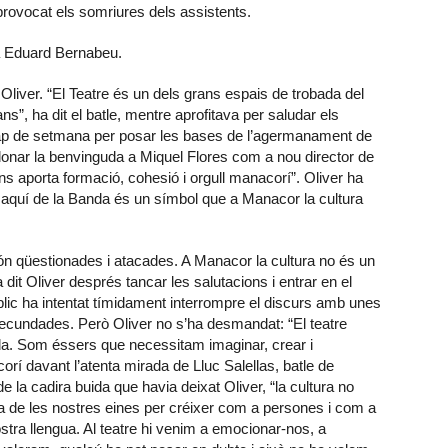
 provocat els somriures dels assistents.
a Eduard Bernabeu.
Oliver. “El Teatre és un dels grans espais de trobada del
ns”, ha dit el batle, mentre aprofitava per saludar els
cap de setmana per posar les bases de l’agermanament de
 donar la benvinguda a Miquel Flores com a nou director de
s aporta formació, cohesió i orgull manacorí”. Oliver ha
i aquí de la Banda és un símbol que a Manacor la cultura
 són qüestionades i atacades. A Manacor la cultura no és un
a dit Oliver després tancar les salutacions i entrar en el
úblic ha intentat tímidament interrompre el discurs amb unes
ecundades. Però Oliver no s’ha desmandat: “El teatre
da. Som éssers que necessitam imaginar, crear i
corí davant l’atenta mirada de Lluc Salellas, batle de
de la cadira buida que havia deixat Oliver, “la cultura no
una de les nostres eines per créixer com a persones i com a
ostra llengua. Al teatre hi venim a emocionar-nos, a