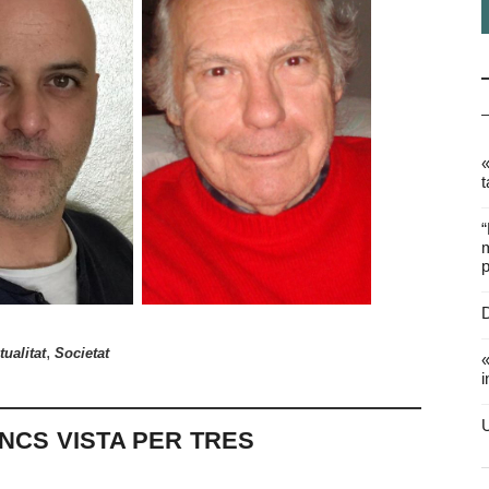
«
t
“
m
p
D
,
tualitat
Societat
«
i
U
ANCS VISTA PER TRES