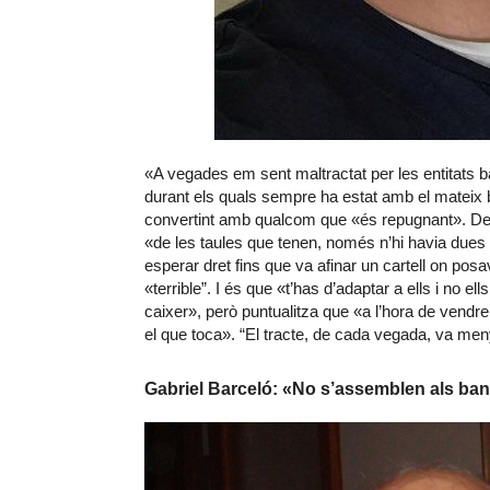
«A vegades em sent maltractat per les entitats
durant els quals sempre ha estat amb el mateix 
convertint amb
qualcom
que «és repugnant». Des
«de les taules que tenen, només n’hi havia dues 
esperar dret fins que va afinar un cartell on posa
«terrible”. I és que «t’has d’adaptar a ells i no e
caixer», però puntualitza que «a l’hora de vendr
el que toca». “El tracte, de cada vegada, va me
Gabriel Barceló: «No s’assemblen als ba