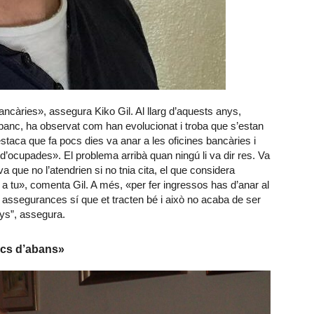
 bancàries», assegura
Kiko
Gil. Al llarg d’aquests anys,
banc, ha observat com han evolucionat i troba que s’estan
taca que fa pocs dies va anar a les oficines bancàries i
d’ocupades». El problema arribà quan ningú li va dir res. Va
va que no l’atendrien si no
tnia
cita, el que considera
lls a tu», comenta Gil. A més, «per fer ingressos has d’anar al
e assegurances sí que et tracten bé i això no acaba de ser
nys”, assegura.
ncs d’abans»