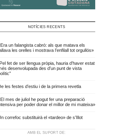
NOTÍCIES RECENTS
Era un falangista cabró: als que matava els
allava les orelles i mostrava l’enfilall tot orgullós»
Pel fet de ser llengua pròpia, hauria d’haver estat
és desenvolupada des d’un punt de vista
olític”
e les festes d’estiu i de la primera revetla
El mes de juliol he pogut fer una preparació
ntensiva per poder donar el millor de mi mateixa»
n correfoc substituirà el «tardeo» de s’Illot
AMB EL SUPORT DE: